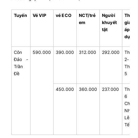
Tuyến
Vé VIP
vé ECO
NCT/trẻ
Người
Thời
em
khuyết
gian
tật
áp
dụng
Côn
590.000
390.000
312.000
292.000
Thứ
Đảo -
2-
Trần
Thứ
Đề
5
450.000
360.000
237.000
Thứ
6 -
Chủ
Nhật,
Lễ,
Tết