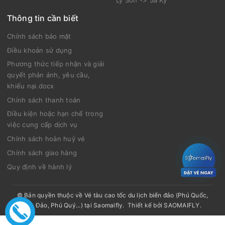
Lý Sơn -> Sa Kỳ
Thông tin cần biết
Chính sách bảo mật
Điều khoản sử dụng
Phương thức tiếp nhận và giải
quyết phản ánh, yêu cầu,
khiếu nại.docx
Chính sách thanh toán
Điều kiện hoặc hạn chế trong
việc cung cấp dịch vụ
Chính sách hoàn huỷ vé
Chính sách giao hàng
Quy định về hành lý
© Bản quyền thuộc về
Vé tàu cao tốc du lịch biển đảo (Phú Quốc,
Côn Đảo, Phú Quý...) tại Saomaifly
.
Thiết kế bởi
SAOMAIFLY
.