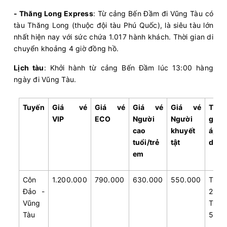
- Thăng Long Express
: Từ cảng Bến Đầm đi Vũng Tàu có
tàu Thăng Long (thuộc đội tàu Phú Quốc), là siêu tàu lớn
nhất hiện nay với sức chứa 1.017 hành khách. Thời gian di
chuyển khoảng 4 giờ đồng hồ.
Lịch tàu
: Khởi hành từ cảng Bến Đầm lúc 13:00 hàng
ngày đi Vũng Tàu.
Tuyến
Giá vé
Giá vé
Giá vé
Giá vé
Thời
VIP
ECO
Người
Người
gian
cao
khuyết
áp
tuổi/trẻ
tật
dụn
em
Côn
1.200.000
790.000
630.000
550.000
Thứ
Đảo -
2-
Vũng
Thứ
Tàu
5