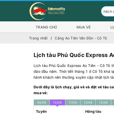
Hành khách có nhu
TRANG CHỦ
MUA VÉ
L
Trang nhất
Cảng Ao Tiên Vân Đồn - Cô Tô
Lịch tàu Phú Quốc Express Ao
Lịch tàu Phú Quốc Express Ao Tiên - Cô Tô th
đảo đầu năm. Thời tiết tháng 1 ở Cô Tô khá l
hành khách nên thường xuyên cập nhật lịch tàu
Dưới đây là lịch chạy, giá vé và đặt vé tàu 
mua vé:
09/08
10/08
11/08
12/08
13/08
Tuyến
Hãng tàu