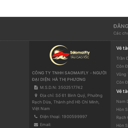
ĐĂNG
Các chư
Vé t
Trần 
Côn Đ
CÔNG TY TNHH SAOMAIFLY - NGƯỜI
Vũng 
ĐẠI DIỆN: HÀ THỊ PHƯƠNG
Côn Đ
M.S.D.N: 3502517742
Vé t
Địa chỉ:
Số 61 Bình Quý, Phường
Nam D
Rạch Dừa, Thành phố Hồ Chí Minh,
Việt Nam
Hòn S
Điện thoại:
1900599997
Rạch 
Email:
Hòn S