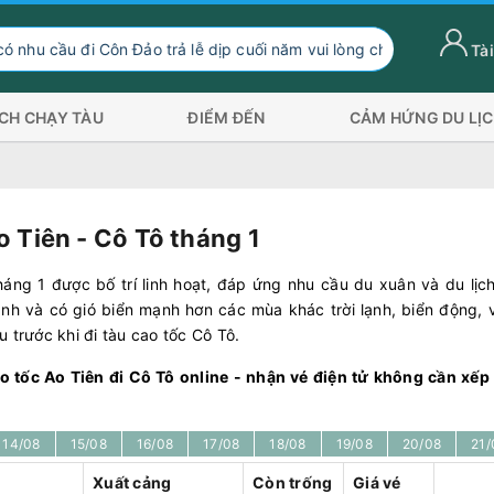
 cầu đi Côn Đảo trả lễ dịp cuối năm vui lòng chuyển hướng xuống
Tài
ỊCH CHẠY TÀU
ĐIỂM ĐẾN
CẢM HỨNG DU LỊ
 Tiên - Cô Tô tháng 1
áng 1 được bố trí linh hoạt, đáp ứng nhu cầu du xuân và du lịc
ạnh và có gió biển mạnh hơn các mùa khác trời lạnh, biển động, 
 trước khi đi tàu cao tốc Cô Tô.
cao tốc Ao Tiên đi Cô Tô online - nhận vé điện tử không cần xế
14/08
15/08
16/08
17/08
18/08
19/08
20/08
21/
Xuất cảng
Còn trống
Giá vé