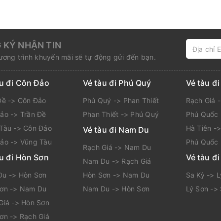
 KÝ NHẬN TIN
ơng trình khuyến mãi sẽ tự động gửi đến bạn.
àu đi Côn Đảo
Vé tàu đi Phú Quý
Vé tàu đ
Đề -> Côn Đảo
Phú Quý -> Phan Thiết
Rạch Giá 
ảo -> Trần Đề
Phan Thiết -> Phú Quý
Phú Quốc 
Tàu -> Côn Đảo
Hà Tiên -
Vé tàu đi Nam Du
ảo -> Vũng Tàu
Phú Quốc 
Rạch Giá -> Nam Du
àu đi Hòn Sơn
Vé tàu đi
Nam Du -> Rạch Giá
u -> Hòn Sơn
Hòn Sơn -> Nam Du
Sa Kỳ -> 
ơn -> Nam Du
Nam Du -> Hòn Sơn
Lý Sơn ->
Giá -> Hòn Sơn
ơn -> Rạch Giá