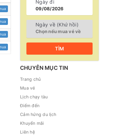
Ngày đi
mua
mua
Ngày về (Khứ hồi)
mua
mua
TÌM
CHUYÊN MỤC TIN
Trang chủ
Mua vé
Lịch chạy tàu
Điểm đến
Cảm hứng du lịch
Khuyến mãi
Liên hệ