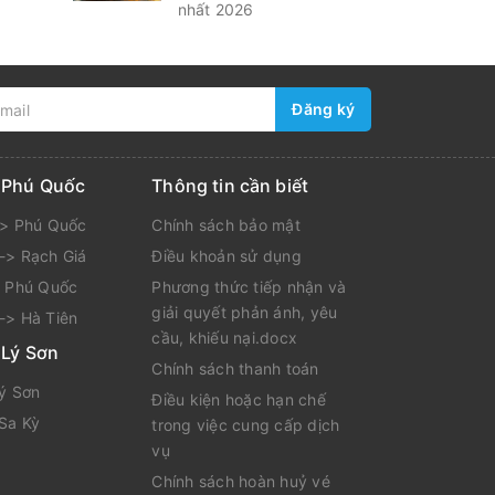
nhất 2026
Đăng ký
i Phú Quốc
Thông tin cần biết
-> Phú Quốc
Chính sách bảo mật
-> Rạch Giá
Điều khoản sử dụng
> Phú Quốc
Phương thức tiếp nhận và
giải quyết phản ánh, yêu
-> Hà Tiên
cầu, khiếu nại.docx
 Lý Sơn
Chính sách thanh toán
Lý Sơn
Điều kiện hoặc hạn chế
 Sa Kỳ
trong việc cung cấp dịch
vụ
Chính sách hoàn huỷ vé