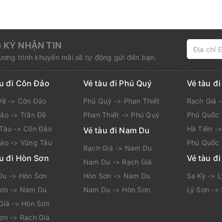
 KÝ NHẬN TIN
ơng trình khuyến mãi sẽ tự động gửi đến bạn.
àu đi Côn Đảo
Vé tàu đi Phú Quý
Vé tàu đ
Đề -> Côn Đảo
Phú Quý -> Phan Thiết
Rạch Giá 
ảo -> Trần Đề
Phan Thiết -> Phú Quý
Phú Quốc 
Tàu -> Côn Đảo
Hà Tiên -
Vé tàu đi Nam Du
ảo -> Vũng Tàu
Phú Quốc 
Rạch Giá -> Nam Du
àu đi Hòn Sơn
Vé tàu đi
Nam Du -> Rạch Giá
u -> Hòn Sơn
Hòn Sơn -> Nam Du
Sa Kỳ -> 
ơn -> Nam Du
Nam Du -> Hòn Sơn
Lý Sơn ->
Giá -> Hòn Sơn
ơn -> Rạch Giá