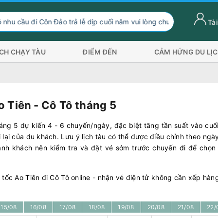
cầu đi Côn Đảo trả lễ dịp cuối năm vui lòng chuyển hướng xuống 
Tài
ỊCH CHẠY TÀU
ĐIỂM ĐẾN
CẢM HỨNG DU LỊ
o Tiên - Cô Tô tháng 5
áng 5 dự kiến 4 - 6 chuyến/ngày, đặc biệt tăng tần suất vào cuố
 lại của du khách. Lưu ý lịch tàu có thể được điều chỉnh theo ngà
 hành khách nên kiểm tra và đặt vé sớm trước chuyến đi để chọn
ao tốc Ao Tiên đi Cô Tô online - nhận vé điện tử không cần xếp hà
15/08
16/08
17/08
18/08
19/08
20/08
21/08
22/