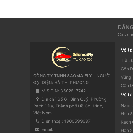
ĐĂNG
Các chư
Vé t
Trần 
Côn Đ
CÔNG TY TNHH SAOMAIFLY - NGƯỜI
Vũng 
ĐẠI DIỆN: HÀ THỊ PHƯƠNG
Côn Đ
M.S.D.N: 3502517742
Vé t
Địa chỉ:
Số 61 Bình Quý, Phường
Nam D
Rạch Dừa, Thành phố Hồ Chí Minh,
Việt Nam
Hòn S
Điện thoại:
1900599997
Rạch 
Email:
Hòn S