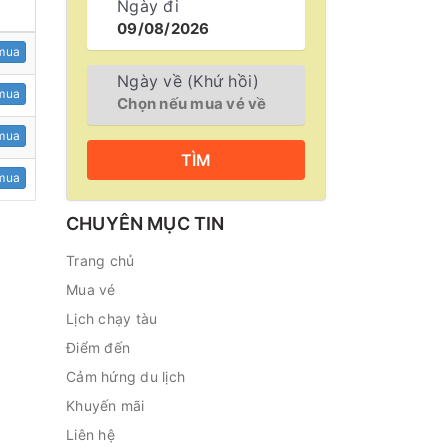
Ngày đi
mua
Ngày về (Khứ hồi)
mua
mua
TÌM
mua
CHUYÊN MỤC TIN
Trang chủ
Mua vé
Lịch chạy tàu
Điểm đến
Cảm hứng du lịch
Khuyến mãi
Liên hệ