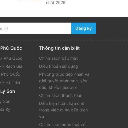
nhất 2026
Đăng ký
i Phú Quốc
Thông tin cần biết
-> Phú Quốc
Chính sách bảo mật
-> Rạch Giá
Điều khoản sử dụng
> Phú Quốc
Phương thức tiếp nhận và
giải quyết phản ánh, yêu
-> Hà Tiên
cầu, khiếu nại.docx
 Lý Sơn
Chính sách thanh toán
Lý Sơn
Điều kiện hoặc hạn chế
 Sa Kỳ
trong việc cung cấp dịch
vụ
Chính sách hoàn huỷ vé