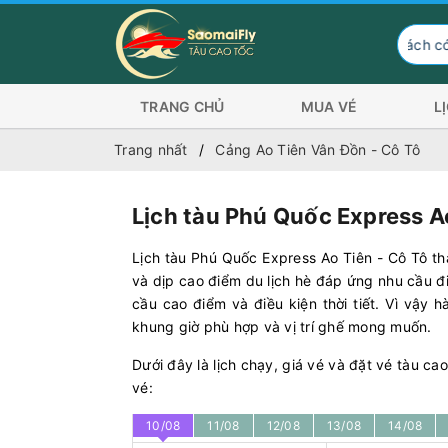
Hành khách có nhu 
TRANG CHỦ
MUA VÉ
L
Trang nhất
Cảng Ao Tiên Vân Đồn - Cô Tô
Lịch tàu Phú Quốc Express A
Lịch tàu Phú Quốc Express Ao Tiên - Cô Tô th
và dịp cao điểm du lịch hè đáp ứng nhu cầu đi
cầu cao điểm và điều kiện thời tiết. Vì vậy
khung giờ phù hợp và vị trí ghế mong muốn.
Dưới đây là lịch chạy, giá vé và đặt vé tàu c
vé:
10/08
11/08
12/08
13/08
14/08