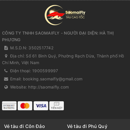
CÔNG TY TNHH SAOMAIFLY - NGƯỜI ĐẠI DIỆN: HÀ THỊ
PHƯƠNG
M.S.D.N: 3502517742
Địa chỉ:
Số 61 Bình Quý, Phường Rạch Dừa, Thành phố Hồ
Chí Minh, Việt Nam
Điện thoại:
1900599997
Email:
booking.saomaifly@gmail.com
Website:
http://saomaifly.com
Vé tàu đi Côn Đảo
Vé tàu đi Phú Quý