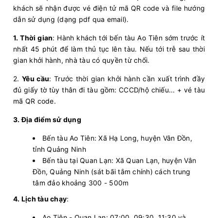
khách sẽ nhận được vé điện tử mã QR code và file hướng
dẫn sử dụng (dạng pdf qua email).
1. Thời gian
: Hành khách tới bến tàu Ao Tiên sớm trước ít
nhất 45 phút để làm thủ tục lên tàu. Nếu tới trễ sau thời
gian khởi hành, nhà tàu có quyền từ chối.
2.
Yêu cầu
: Trước thời gian khởi hành cần xuất trình đầy
đủ giấy tờ tùy thân đi tàu gồm: CCCD/hộ chiếu... + vé tàu
mã QR code.
3. Địa điểm sử dụng
Bến tàu Ao Tiên: Xã Hạ Long, huyện Vân Đồn,
tỉnh Quảng Ninh
Bến tàu tại Quan Lạn: Xã Quan Lạn, huyện Vân
Đồn, Quảng Ninh (sát bãi tắm chính) cách trung
tâm đảo khoảng 300 - 500m
4. Lịch tàu chạy
:
Ao Tiên - Quan Lạn: 07:00, 09:30, 11:30 và