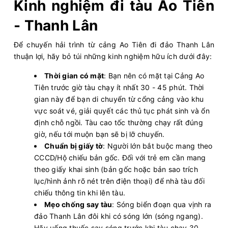
Kinh nghiệm đi tàu Ao Tiên
- Thanh Lân
Để chuyến hải trình từ cảng Ao Tiên đi đảo Thanh Lân
thuận lợi, hãy bỏ túi những kinh nghiệm hữu ích dưới đây:
Thời gian có mặt
: Bạn nên có mặt tại Cảng Ao
Tiên trước giờ tàu chạy ít nhất 30 - 45 phút. Thời
gian này để bạn di chuyển từ cổng cảng vào khu
vực soát vé, giải quyết các thủ tục phát sinh và ổn
định chỗ ngồi. Tàu cao tốc thường chạy rất đúng
giờ, nếu tới muộn bạn sẽ bị lỡ chuyến.
Chuẩn bị giấy tờ
: Người lớn bắt buộc mang theo
CCCD/Hộ chiếu bản gốc. Đối với trẻ em cần mang
theo giấy khai sinh (bản gốc hoặc bản sao trích
lục/hình ảnh rõ nét trên điện thoại) để nhà tàu đối
chiếu thông tin khi lên tàu.
Mẹo chống say tàu
: Sóng biển đoạn qua vịnh ra
đảo Thanh Lân đôi khi có sóng lớn (sóng ngang).
Hãy uống thuốc say sóng trước khi tàu chạy 30