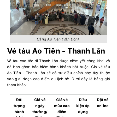
Cảng Ao Tiên (Vân Đồn)
Vé tàu Ao Tiên - Thanh Lân
Vé tàu cao tốc đi Thanh Lân được niêm yết công khai và
đã bao gồm: bảo hiểm hành khách bắt buộc. Giá vé tàu
Ao Tiên - Thanh Lân sẽ có sự điều chỉnh nhẹ tùy thuộc
vào giai đoạn cao điểm du lịch hè. Dưới đây là bảng giá
tham khảo:
Đối
Giá vé
Giá vé
Điều
Đặt vé
tượng
ngày
mùa cao
kiện áp
online
hành
thường/
điểm
dụng