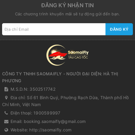
ĐĂNG KÝ NHẬN TIN
Các chương trình khuyến mãi sẽ tự động gửi đến bạn.
ĐĂNG KÝ
CÔNG TY TNHH SAOMAIFLY - NGƯỜI ĐẠI DIỆN: HÀ THỊ
PHƯƠNG
M.S.D.N: 3502517742
Địa chỉ:
Số 61 Bình Quý, Phường Rạch Dừa, Thành phố Hồ
Chí Minh, Việt Nam
Điện thoại:
1900599997
Email:
booking.saomaifly@gmail.com
Website:
http://saomaifly.com