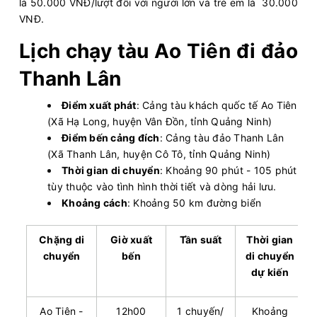
là 50.000 VNĐ/lượt đối với người lớn và trẻ em là 30.000
VNĐ.
Lịch chạy tàu Ao Tiên đi đảo
Thanh Lân
Điểm xuất phát
: Cảng tàu khách quốc tế Ao Tiên
(Xã Hạ Long, huyện Vân Đồn, tỉnh Quảng Ninh)
Điểm bến cảng đích
: Cảng tàu đảo Thanh Lân
(Xã Thanh Lân, huyện Cô Tô, tỉnh Quảng Ninh)
Thời gian di chuyển
: Khoảng 90 phút - 105 phút
tùy thuộc vào tình hình thời tiết và dòng hải lưu.
Khoảng cách
: Khoảng 50 km đường biển
Chặng di
Giờ xuất
Tần suất
Thời gian
chuyển
bến
di chuyển
dự kiến
Ao Tiên -
12h00
1 chuyến/
Khoảng