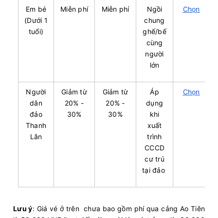
Em bé
Miễn phí
Miễn phí
Ngồi
Chọn
(Dưới 1
chung
tuổi)
ghế/bế
cùng
người
lớn
Người
Giảm từ
Giảm từ
Áp
Chọn
dân
20% -
20% -
dụng
đảo
30%
30%
khi
Thanh
xuất
Lân
trình
CCCD
cư trú
tại đảo
Lưu ý
: Giá vé ở trên chưa bao gồm phí qua cảng Ao Tiên