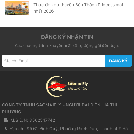
Thực đơn du thuyền Bến Thành Princess mới
nhất 2026
ĐĂNG KÝ NHẬN TIN
Các chương trình khuyến mãi sẽ tự động gửi đến bạn.
ĐĂNG KÝ
CÔNG TY TNHH SAOMAIFLY - NGƯỜI ĐẠI DIỆN: HÀ THỊ
PHƯƠNG
M.S.D.N: 3502517742
Địa chỉ:
Số 61 Bình Quý, Phường Rạch Dừa, Thành phố Hồ