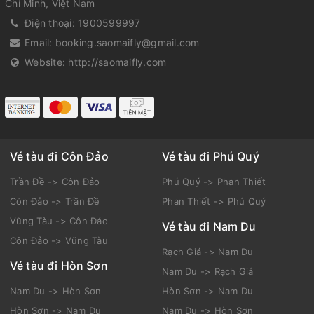
Chí Minh, Việt Nam
Điện thoại:
1900599997
Email:
booking.saomaifly@gmail.com
Website:
http://saomaifly.com
Vé tàu đi Côn Đảo
Vé tàu đi Phú Quý
Trần Đề -> Côn Đảo
Phú Quý -> Phan Thiết
Côn Đảo -> Trần Đề
Phan Thiết -> Phú Quý
Vũng Tàu -> Côn Đảo
Vé tàu đi Nam Du
Côn Đảo -> Vũng Tàu
Rạch Giá -> Nam Du
Vé tàu đi Hòn Sơn
Nam Du -> Rạch Giá
Nam Du -> Hòn Sơn
Hòn Sơn -> Nam Du
Hòn Sơn -> Nam Du
Nam Du -> Hòn Sơn