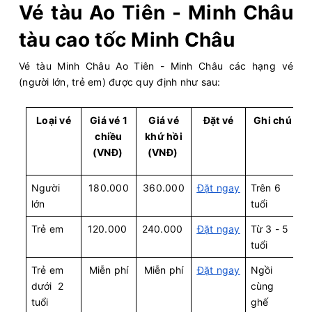
Vé tàu Ao Tiên - Minh Châu
tàu cao tốc Minh Châu
Vé tàu Minh Châu Ao Tiên - Minh Châu các hạng vé
(người lớn, trẻ em) được quy định như sau:
Loại vé
Giá vé 1
Giá vé
Đặt vé
Ghi chú
chiều
khứ hồi
(VNĐ)
(VNĐ)
Người
180.000
360.000
Đặt ngay
Trên 6
lớn
tuổi
Trẻ em
120.000
240.000
Đặt ngay
Từ 3 - 5
tuổi
Trẻ em
Miễn phí
Miễn phí
Đặt ngay
Ngồi
dưới 2
cùng
tuổi
ghế