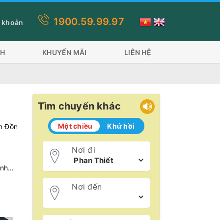
1900.59.99.97
đi 2 phương tiện: Tàu Superdong và tàu Trưng Nhị tàu Đỏ 600 khá
 khoản
CH
KHUYẾN MÃI
LIÊN HỆ
Tìm chuyến khác
Một chiều
Khứ hồi
n Đồn
Nơi đi
cảnh…
Nơi đến