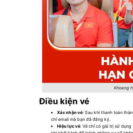
Khoang h
Điều kiện vé
Xác nhận vé
: Sau khi thanh toán thà
chỉ email mà bạn đã đăng ký.
Hiệu lực vé
: Vé chỉ có giá trị sử dụng
khi khởi hành để tránh những sự cố kh