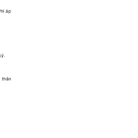
Phí áp
ký.
y thân