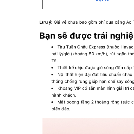
Lưu ý
: Giá vé chưa bao gồm phí qua cảng Ao 
Bạn sẽ được trải nghi
Tàu Tuần Châu Express (thuộc Havaco
hải lý/giờ (khoảng 50 km/h), rút ngắn t
Tô.
Thiết kế chịu được gió sóng đến cấp 7, 
Nội thất hiện đại đạt tiêu chuẩn châ
thống chống rung giúp hạn chế say sóng
Khoang VIP có sẵn màn hình giải trí c
hành khách.
Mặt boong tầng 2 thoáng rộng (sức c
biển đảo.