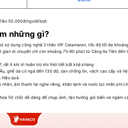
Tiên 50.000đ/người/lượt.
ệm những gì?
) sử dụng công nghệ 2 thân VIP Catamaran, tốc độ tối đa khoản
hời gian di chuyển chỉ còn khoảng 75‑90 phút từ Cảng Ao Tiên đến 
rất ít khi trì hoãn trừ khi thời tiết bất khả kháng
u Âu, ghế da có ngả đến 130 độ, sàn chống ồn, vách cao cấp và hệ
 hiệu quả.
á nhân, âm thanh tai nghe riêng, khăn lạnh và nước lọc miễn phí c
hứa 50 chỗ) dễ dàng để chụp ảnh, tận hưởng gió biển và ngắm c