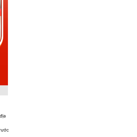
địa
trước