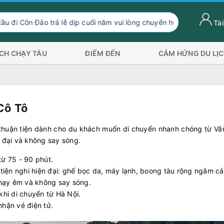
ả lễ dịp cuối năm vui lòng chuyển hướng xuống Sóc Trăng Trần Đề 
Tài
ỊCH CHẠY TÀU
ĐIỂM ĐẾN
CẢM HỨNG DU LỊ
Cô Tô
n thuận tiện dành cho du khách muốn di chuyển nhanh chóng từ Vâ
ện đại và không say sóng.
từ 75 - 90 phút.
ủ tiện nghi hiện đại: ghế bọc da, máy lạnh, boong tàu rộng ngắm 
 chạy êm và không say sóng.
khi di chuyển từ Hà Nội.
nhận vé điện tử.