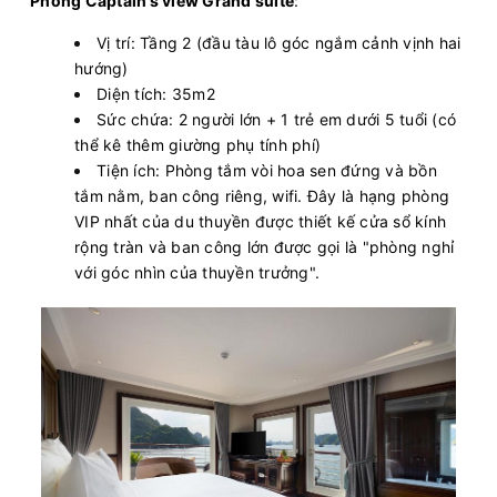
Phòng Captain’s view Grand suite
:
Vị trí: Tầng 2 (đầu tàu lô góc ngắm cảnh vịnh hai
hướng)
Diện tích: 35m2
Sức chứa: 2 người lớn + 1 trẻ em dưới 5 tuổi (có
thể kê thêm giường phụ tính phí)
Tiện ích: Phòng tắm vòi hoa sen đứng và bồn
tắm nằm, ban công riêng, wifi. Đây là hạng phòng
VIP nhất của du thuyền được thiết kế cửa sổ kính
rộng tràn và ban công lớn được gọi là "phòng nghỉ
với góc nhìn của thuyền trưởng".