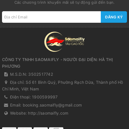
Các chương trình khuyến mãi sẽ tự động gửi đến bạn.
ĐĂNG KÝ
CÔNG TY TNHH SAOMAIFLY - NGƯỜI ĐẠI DIỆN: HÀ THỊ
PHƯƠNG
M.S.D.N: 3502517742
Địa chỉ:
Số 61 Bình Quý, Phường Rạch Dừa, Thành phố Hồ
Chí Minh, Việt Nam
Điện thoại:
1900599997
Email:
booking.saomaifly@gmail.com
Website:
http://saomaifly.com