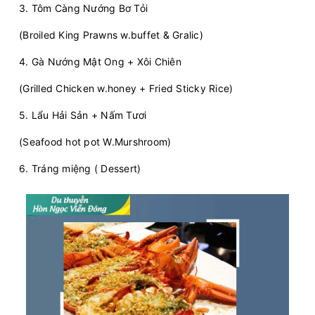
3. Tôm Càng Nướng Bơ Tỏi
(Broiled King Prawns w.buffet & Gralic)
4. Gà Nướng Mật Ong + Xôi Chiên
(Grilled Chicken w.honey + Fried Sticky Rice)
5. Lẩu Hải Sản + Nấm Tươi
(Seafood hot pot W.Murshroom)
6. Tráng miệng ( Dessert)