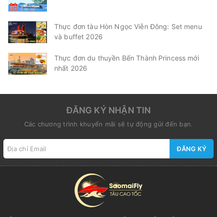
Thực đơn tàu Hòn Ngọc Viễn Đông: Set menu
và buffet 2026
Thực đơn du thuyền Bến Thành Princess mới
nhất 2026
ĐĂNG KÝ NHẬN TIN
Các chương trình khuyến mãi sẽ tự động gửi đến bạn.
ĐĂNG KÝ