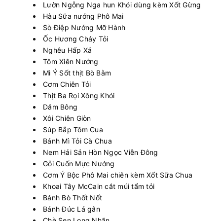
Lườn Ngỗng Nga hun Khói dùng kèm Xốt Gừng
Hàu Sữa nướng Phô Mai
Sò Điệp Nướng Mỡ Hành
Ốc Hương Cháy Tỏi
Nghêu Hấp Xả
Tôm Xiên Nướng
Mì Ý Sốt thịt Bò Bằm
Cơm Chiên Tỏi
Thịt Ba Rọi Xông Khói
Dăm Bông
Xôi Chiên Giòn
Súp Bắp Tôm Cua
Bánh Mì Tỏi Cà Chua
Nem Hải Sản Hòn Ngọc Viễn Đông
Gỏi Cuốn Mực Nướng
Cơm Ý Bộc Phô Mai chiên kèm Xốt Sữa Chua
Khoai Tây McCain cắt múi tẩm tỏi
Bánh Bò Thốt Nốt
Bánh Đúc Lá gân
Chè Sen Long Nhãn