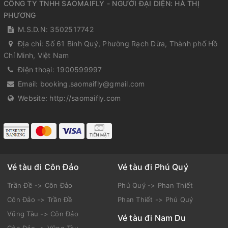
CÔNG TY TNHH SAOMAIFLY - NGƯỜI ĐẠI DIỆN: HÀ THỊ
PHƯƠNG
M.S.D.N: 3502517742
Địa chỉ:
Số 61 Bình Quý, Phường Rạch Dừa, Thành phố Hồ
Chí Minh, Việt Nam
Điện thoại:
1900599997
Email:
booking.saomaifly@gmail.com
Website:
http://saomaifly.com
Vé tàu đi Côn Đảo
Vé tàu đi Phú Quý
Trần Đề -> Côn Đảo
Phú Quý -> Phan Thiết
Côn Đảo -> Trần Đề
Phan Thiết -> Phú Quý
Vũng Tàu -> Côn Đảo
Vé tàu đi Nam Du