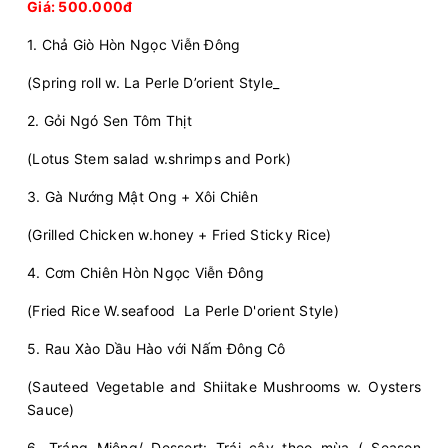
Giá: 500.000đ
1. Chả Giò Hòn Ngọc Viễn Đông
(Spring roll w. La Perle D’orient Style_
2. Gỏi Ngó Sen Tôm Thịt
(Lotus Stem salad w.shrimps and Pork)
3. Gà Nướng Mật Ong + Xôi Chiên
(Grilled Chicken w.honey + Fried Sticky Rice)
4. Cơm Chiên Hòn Ngọc Viễn Đông
(Fried Rice W.seafood La Perle D'orient Style)
5. Rau Xào Dầu Hào với Nấm Đông Cô
(Sauteed Vegetable and Shiitake Mushrooms w. Oysters
Sauce)
6. Tráng Miệng/ Dessert: Trái cây theo mùa ( Season