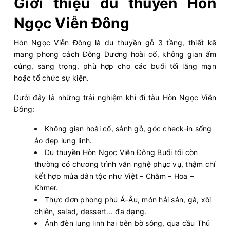
Giới thiệu du thuyền Hòn
Ngọc Viễn Đông
Hòn Ngọc Viễn Đông là du thuyền gỗ 3 tầng, thiết kế
mang phong cách Đông Dương hoài cổ, không gian ấm
cúng, sang trọng, phù hợp cho các buổi tối lãng mạn
hoặc tổ chức sự kiện.
Dưới đây là những trải nghiệm khi đi tàu Hòn Ngọc Viễn
Đông:
Không gian hoài cổ, sảnh gỗ, góc check‑in sống
ảo đẹp lung linh.
Du thuyền Hòn Ngọc Viễn Đông Buổi tối còn
thường có chương trình văn nghệ phục vụ, thậm chí
kết hợp múa dân tộc như Việt – Chăm – Hoa –
Khmer.
Thực đơn phong phú Á–Âu, món hải sản, gà, xôi
chiên, salad, dessert... đa dạng.
Ánh đèn lung linh hai bên bờ sông, qua cầu Thủ