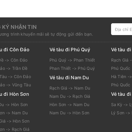
 KÝ NHẬN TIN
ơng trình khuyến mãi sẽ tự động gửi đến bạn.
àu đi Côn Đảo
Vé tàu đi Phú Quý
Vé tàu đ
Đề -> Côn Đảo
Phú Quý -> Phan Thiết
Rạch Giá 
ảo -> Trần Đề
Phan Thiết -> Phú Quý
Phú Quốc 
Tàu -> Côn Đảo
Hà Tiên -
Vé tàu đi Nam Du
ảo -> Vũng Tàu
Phú Quốc 
Rạch Giá -> Nam Du
àu đi Hòn Sơn
Vé tàu đi
Nam Du -> Rạch Giá
u -> Hòn Sơn
Hòn Sơn -> Nam Du
Sa Kỳ -> 
ơn -> Nam Du
Nam Du -> Hòn Sơn
Lý Sơn ->
Giá -> Hòn Sơn
ơn -> Rạch Giá