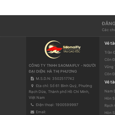
ĐĂNG
Các chư
Vé t
Trần 
Côn Đ
CÔNG TY TNHH SAOMAIFLY - NGƯỜI
Vũng 
ĐẠI DIỆN: HÀ THỊ PHƯƠNG
Côn Đ
M.S.D.N: 3502517742
Vé t
Địa chỉ:
Số 61 Bình Quý, Phường
Nam D
Rạch Dừa, Thành phố Hồ Chí Minh,
Việt Nam
Hòn S
Điện thoại:
1900599997
Rạch 
Email:
Hòn S