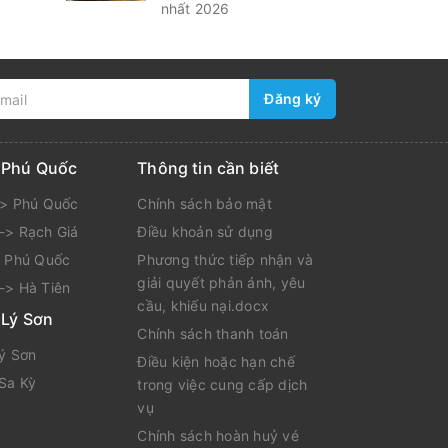
nhất 2026
Đăng ký
i Phú Quốc
Thông tin cần biết
-> Phú Quốc
Chính sách bảo mật
-> Rạch Giá
Điều khoản sử dụng
> Phú Quốc
Phương thức tiếp nhận và
giải quyết phản ánh, yêu
-> Hà Tiên
cầu, khiếu nại.docx
 Lý Sơn
Chính sách thanh toán
Lý Sơn
Điều kiện hoặc hạn chế
 Sa Kỳ
trong việc cung cấp dịch
vụ
Chính sách hoàn huỷ vé