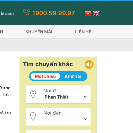
1900.59.99.97
ống Sóc Trăng Trần Đề đi 2 phương tiện: Tàu Superdong và tàu Tr
 khoản
CH
KHUYẾN MÃI
LIÊN HỆ
Tìm chuyến khác
Một chiều
Khứ hồi
 Trưng
Nơi đi
u hóa
Nơi đến
hỗ trợ