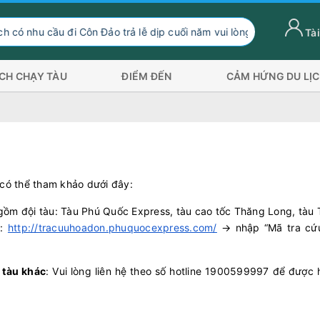
nhu cầu đi Côn Đảo trả lễ dịp cuối năm vui lòng chuyển hướng xu
Tài
ỊCH CHẠY TÀU
ĐIỂM ĐẾN
CẢM HỨNG DU LỊ
 có thể tham khảo dưới đây:
gồm đội tàu: Tàu Phú Quốc Express, tàu cao tốc Thăng Long, tàu
i:
http://tracuuhoadon.phuquocexpress.com/
→ nhập “Mã tra cứ
 tàu khác
: Vui lòng liên hệ theo số hotline 1900599997 để được 