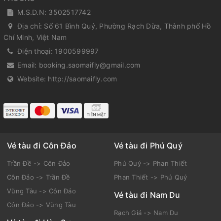
M.S.D.N: 3502517742
Địa chỉ:
Số 61 Bình Quý, Phường Rạch Dừa, Thành phố Hồ
Chí Minh, Việt Nam
Điện thoại:
1900599997
Email:
booking.saomaifly@gmail.com
Website:
http://saomaifly.com
Vé tàu đi Côn Đảo
Vé tàu đi Phú Quý
Trần Đề -> Côn Đảo
Phú Quý -> Phan Thiết
Côn Đảo -> Trần Đề
Phan Thiết -> Phú Quý
Vũng Tàu -> Côn Đảo
Vé tàu đi Nam Du
Côn Đảo -> Vũng Tàu
Rạch Giá -> Nam Du