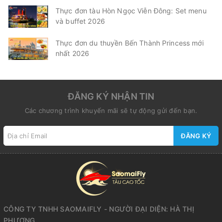
Thực đơn tàu Hòn Ngọc Viễn Đông: Set menu
và buffet 2026
Thực đơn du thuyền Bến Thành Princess mới
nhất 2026
ĐĂNG KÝ NHẬN TIN
Các chương trình khuyến mãi sẽ tự động gửi đến bạn.
ĐĂNG KÝ
CÔNG TY TNHH SAOMAIFLY - NGƯỜI ĐẠI DIỆN: HÀ THỊ
PHƯƠNG