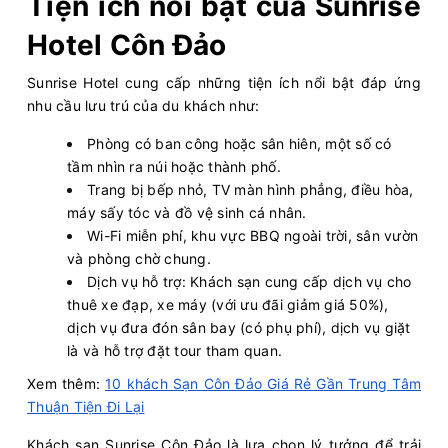
Tiện ích nổi bật của Sunrise
Hotel Côn Đảo
Sunrise Hotel cung cấp những tiện ích nổi bật đáp ứng
nhu cầu lưu trú của du khách như:
Phòng có ban công hoặc sân hiên, một số có
tầm nhìn ra núi hoặc thành phố.
Trang bị bếp nhỏ, TV màn hình phẳng, điều hòa,
máy sấy tóc và đồ vệ sinh cá nhân.
Wi-Fi miễn phí, khu vực BBQ ngoài trời, sân vườn
và phòng chờ chung.
Dịch vụ hỗ trợ: Khách sạn cung cấp dịch vụ cho
thuê xe đạp, xe máy (với ưu đãi giảm giá 50%),
dịch vụ đưa đón sân bay (có phụ phí), dịch vụ giặt
là và hỗ trợ đặt tour tham quan.
Xem thêm:
10 khách Sạn Côn Đảo Giá Rẻ Gần Trung Tâm
Thuận Tiện Đi Lại
Khách sạn Sunrise Côn Đảo là lựa chọn lý tưởng để trải