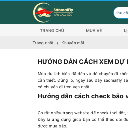
Hành khách có nhu cầu đi Côn Đảo tr
TRANG CHỦ
MUA VÉ
L
Trang nhất
Khuyến mãi
HƯỚNG DẪN CÁCH XEM DỰ BÁ
Mùa du lịch biển đã đến và để chuyến đi không
cần thiết. Đừng lo, ngay sau đây saomaifly sẽ
có chuyến đi trọn vẹn nhất.
Hướng dẫn cách check bão 
Có rất nhiều trang website để check thời tiết
Đây là ứng dụng giúp bạn có thể theo dõi đượ
được mưa bão.