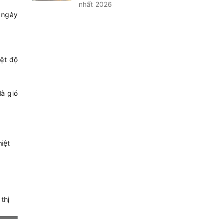
nhất 2026
0 ngày
iệt độ
à gió
iệt
thị