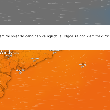
m thì nhiệt độ càng cao và ngược lại. Ngoài ra còn kiểm tra được