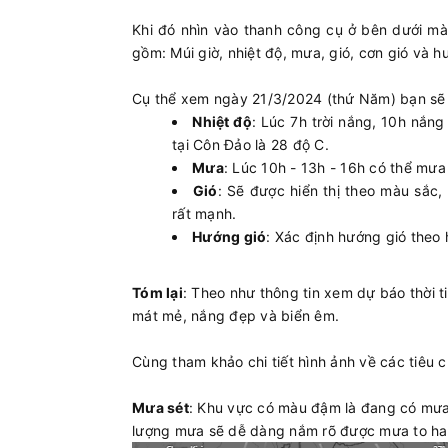
Khi đó nhìn vào thanh công cụ ở bên dưới màn
gồm: Múi giờ, nhiệt độ, mưa, gió, cơn gió và 
Cụ thể xem ngày 21/3/2024 (thứ Năm) bạn sẽ 
Nhiệt độ
: Lúc 7h trời nắng, 10h nắn
tại Côn Đảo là 28 độ C.
Mưa
: Lúc 10h - 13h - 16h có thể mư
Gió
: Sẽ được hiển thị theo màu sắc
rất mạnh.
Hướng gió
: Xác định hướng gió theo
Tóm lại
: Theo như thông tin xem dự báo thời t
mát mẻ, nắng đẹp và biển êm.
Cùng tham khảo chi tiết hình ảnh về các tiêu c
Mưa sét
: Khu vực có màu đậm là đang có mưa 
lượng mưa sẽ dễ dàng nắm rõ được mưa to ha