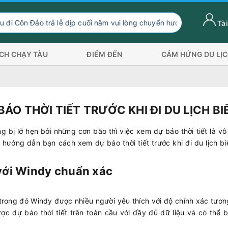
ả lễ dịp cuối năm vui lòng chuyển hướng xuống Sóc Trăng Trần Đề 
Tài
ỊCH CHẠY TÀU
ĐIỂM ĐẾN
CẢM HỨNG DU LỊ
O THỜI TIẾT TRƯỚC KHI ĐI DU LỊCH BI
 bị lỡ hẹn bởi những cơn bão thì việc xem dự báo thời tiết là v
 hướng dẫn bạn cách xem dự báo thời tiết trước khi đi du lịch b
với Windy chuẩn xác
, trong đó Windy được nhiều người yêu thích với độ chính xác tươn
c dự báo thời tiết trên toàn cầu với đầy đủ dữ liệu và có thể b