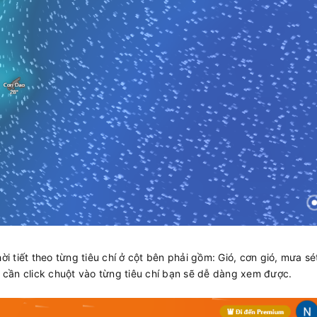
ời tiết theo từng tiêu chí ở cột bên phải gồm: Gió, cơn gió, mưa sé
ỉ cần click chuột vào từng tiêu chí bạn sẽ dễ dàng xem được.