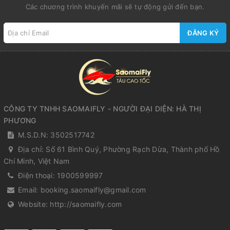
Các chương trình khuyến mãi sẽ tự động gửi đến bạn.
ĐĂNG KÝ
CÔNG TY TNHH SAOMAIFLY - NGƯỜI ĐẠI DIỆN: HÀ THỊ
PHƯƠNG
M.S.D.N: 3502517742
Địa chỉ:
Số 61 Bình Quý, Phường Rạch Dừa, Thành phố Hồ
Chí Minh, Việt Nam
Điện thoại:
1900599997
Email:
booking.saomaifly@gmail.com
Website:
http://saomaifly.com