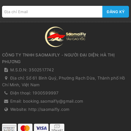
ĐĂNG KÝ
CÔNG TY TNHH SAOMAIFLY - NGƯỜI ĐẠI DIỆN: HÀ THỊ
PHƯƠNG
M.S.D.N: 3502517742
Địa chỉ:
Số 61 Bình Quý, Phường Rạch Dừa, Thành phố Hồ
Chí Minh, Việt Nam
Điện thoại:
1900599997
Email:
booking.saomaifly@gmail.com
Website:
http://saomaifly.com