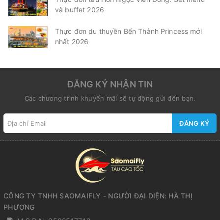
và buffet 2026
Thực đơn du thuyền Bến Thành Princess mới
nhất 2026
ĐĂNG KÝ NHẬN TIN
Các chương trình khuyến mãi sẽ tự động gửi đến bạn.
ĐĂNG KÝ
CÔNG TY TNHH SAOMAIFLY - NGƯỜI ĐẠI DIỆN: HÀ THỊ
PHƯƠNG