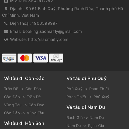
M.S.D.N: 3502517742
Địa chỉ:
Số 61 Bình Quý, Phường Rạch Dừa, Thành phố Hồ
Chí Minh, Việt Nam
Điện thoại:
1900599997
Email:
booking.saomaifly@gmail.com
Website:
http://saomaifly.com
Vé tàu đi Côn Đảo
Vé tàu đi Phú Quý
Trần Đề -> Côn Đảo
Phú Quý -> Phan Thiết
Côn Đảo -> Trần Đề
Phan Thiết -> Phú Quý
Vũng Tàu -> Côn Đảo
Vé tàu đi Nam Du
Côn Đảo -> Vũng Tàu
Rạch Giá -> Nam Du
Vé tàu đi Hòn Sơn
Nam Du -> Rạch Giá