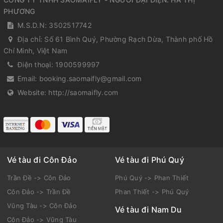
PHƯƠNG
M.S.D.N: 3502517742
Địa chỉ:
Số 61 Bình Quý, Phường Rạch Dừa, Thành phố Hồ
Chí Minh, Việt Nam
Điện thoại:
1900599997
Email:
booking.saomaifly@gmail.com
Website:
http://saomaifly.com
Vé tàu đi Côn Đảo
Vé tàu đi Phú Quý
Trần Đề -> Côn Đảo
Phú Quý -> Phan Thiết
Côn Đảo -> Trần Đề
Phan Thiết -> Phú Quý
Vũng Tàu -> Côn Đảo
Vé tàu đi Nam Du
Côn Đảo -> Vũng Tàu