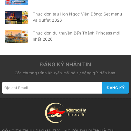
Thực đơn tàu Hòn Ngọc Viễn Đông: Set menu
và buffet 2026
Thực đơn du thuyền Bến Thành Princess mới
nhất 2026
ĐĂNG KÝ NHẬN TIN
Các chương trình khuyến mãi sẽ tự động gửi đến bạn.
ĐĂNG KÝ
CÔNG TY TNHH SAOMAIFLY - NGƯỜI ĐẠI DIỆN: HÀ THỊ