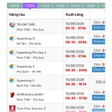
09/08
10/08
11/08
12/08
13/08
14/08
15/08
Hãng tàu
Xuất cảng
Còn:
20
+
10/08/2026
TRƯNG TRẮC
Chọn mua
05:15 - 370k
Phan Thiết - Phú Quý
Còn:
20
+
10/08/2026
Superdong III
Chọn mua
06:10 - 256k
Hà Tiên - Phú Quốc
Còn:
20
+
10/08/2026
Superdong Phu Quy II
Chọn mua
06:15 - 374k
Phan Thiết - Phú Quý
Còn:
20
+
10/08/2026
Superdong V
Chọn mua
06:30 - 256k
Phú Quốc - Hà Tiên
10/08/2026
Superdong X
Hết vé
06:35 - 187k
Rạch Giá - Hòn Sơn
Còn:
20
+
10/08/2026
CHẤN KHA LUXURY
Chọn mua
06:45 - 370k
Phan Thiết - Phú Quý
Còn:
20
+
10/08/2026
Tuan Chau Express III
Chọn mua