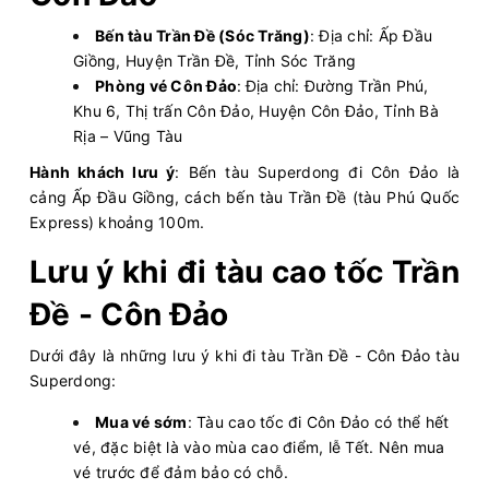
11:00 - 275k
Nam Du - Rạch Giá
Bến tàu Trần Đề (Sóc Trăng)
: Địa chỉ: Ấp Đầu
Còn:
20
+
10/08/2026
CÔN ĐẢO EXPRESS 36
Chọn mua
Giồng, Huyện Trần Đề, Tỉnh Sóc Trăng
11:30 - 408k
Côn Đảo - Sóc Trăng (Trần Đề)
Phòng vé Côn Đảo
:
Địa chỉ: Đường Trần Phú,
Còn:
20
+
10/08/2026
Superdong XI
Khu 6, Thị trấn Côn Đảo, Huyện Côn Đảo, Tỉnh Bà
Chọn mua
11:30 - 256k
Hà Tiên - Phú Quốc
Rịa – Vũng Tàu
Còn:
20
+
10/08/2026
PHÚ QUỐC EXPRESS 9
Hành khách lưu ý
: Bến tàu Superdong đi Côn Đảo là
Chọn mua
11:45 - 216k
Hà Tiên - Phú Quốc
cảng Ấp Đầu Giồng, cách bến tàu Trần Đề (tàu Phú Quốc
Còn:
20
Express) khoảng 100m.
+
10/08/2026
PHÚ QUỐC EXPRESS 7
Chọn mua
11:45 - 216k
Phú Quốc - Hà Tiên
Lưu ý khi đi tàu cao tốc Trần
Còn:
20
+
10/08/2026
Superdong II
Chọn mua
Đề - Côn Đảo
11:50 - 275k
Nam Du - Rạch Giá
Còn:
20
+
10/08/2026
Greenlines DP 88
Dưới đây là những lưu ý khi đi tàu Trần Đề - Côn Đảo tàu
Chọn mua
12:00 - 320k
Bến Bạch Đằng - Vũng Tàu
Superdong:
Còn:
20
+
10/08/2026
Greenlines DP 88
Mua vé sớm
: Tàu cao tốc đi Côn Đảo có thể hết
Chọn mua
12:00 - 320k
Vũng Tàu - Bến Bạch Đằng
vé, đặc biệt là vào mùa cao điểm, lễ Tết. Nên mua
10/08/2026
vé trước để đảm bảo có chỗ.
Superdong X
Hết vé