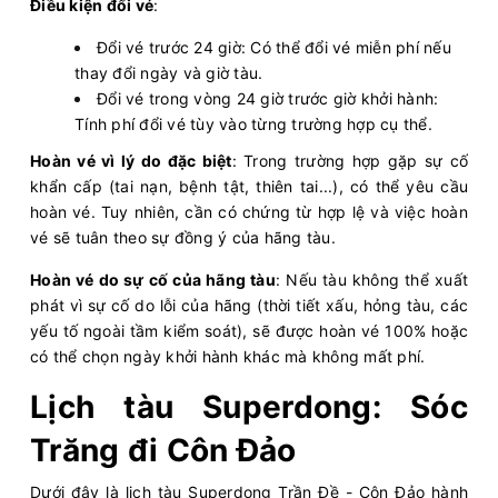
09:00 - 320k
Điều kiện đổi vé
:
Bến Bạch Đằng - Vũng Tàu
Còn:
20
+
10/08/2026
Đổi vé trước 24 giờ: Có thể đổi vé miễn phí nếu
Superdong XI
Chọn mua
09:30 - 256k
Phú Quốc - Hà Tiên
thay đổi ngày và giờ tàu.
Đổi vé trong vòng 24 giờ trước giờ khởi hành:
Còn:
20
+
10/08/2026
Tuan Chau Express III
Chọn mua
Tính phí đổi vé tùy vào từng trường hợp cụ thể.
10:00 - 350k
Vân Đồn (Ao Tiên) - Cô Tô
Hoàn vé vì lý do đặc biệt
: Trong trường hợp gặp sự cố
Còn:
20
+
10/08/2026
Tuan Chau Express V
Chọn mua
khẩn cấp (tai nạn, bệnh tật, thiên tai...), có thể yêu cầu
10:00 - 350k
Cô Tô - Vân Đồn (Ao Tiên)
hoàn vé. Tuy nhiên, cần có chứng từ hợp lệ và việc hoàn
Còn:
20
+
10/08/2026
PHÚ QUỐC EXPRESS 8
vé sẽ tuân theo sự đồng ý của hãng tàu.
Chọn mua
10:00 - 315k
Phú Quốc - Rạch Giá
Hoàn vé do sự cố của hãng tàu
: Nếu tàu không thể xuất
Còn:
20
+
10/08/2026
KA LONG 26
phát vì sự cố do lỗi của hãng (thời tiết xấu, hỏng tàu, các
Chọn mua
10:00 - 350k
Vân Đồn (Ao Tiên) - Cô Tô
yếu tố ngoài tầm kiểm soát), sẽ được hoàn vé 100% hoặc
Còn:
20
+
10/08/2026
có thể chọn ngày khởi hành khác mà không mất phí.
KA LONG 68
Chọn mua
10:00 - 350k
Cô Tô - Vân Đồn (Ao Tiên)
Lịch tàu Superdong: Sóc
Còn:
20
+
10/08/2026
PHÚ QUỐC EXPRESS 5
Chọn mua
10:00 - 182k
Trăng đi Côn Đảo
Sa Kỳ - Lý Sơn
Còn:
20
+
10/08/2026
Superdong VII
Dưới đây là lịch tàu Superdong Trần Đề - Côn Đảo hành
Chọn mua