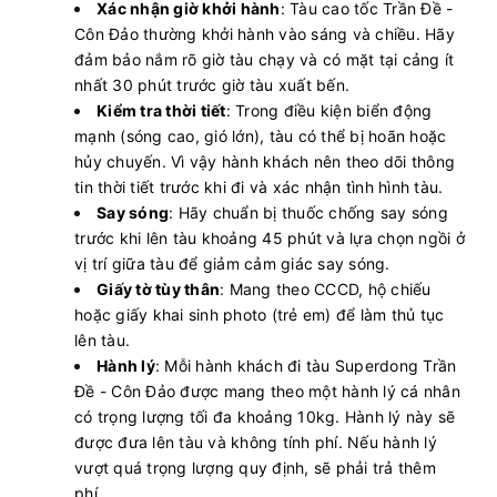
12:00 - 187k
Xác nhận giờ khởi hành
: Tàu cao tốc Trần Đề -
Hòn Sơn - Rạch Giá
Côn Đảo thường khởi hành vào sáng và chiều. Hãy
Còn:
20
+
10/08/2026
PHÚ QUỐC EXPRESS 18
đảm bảo nắm rõ giờ tàu chạy và có mặt tại cảng ít
Chọn mua
12:10 - 315k
Rạch Giá - Phú Quốc
nhất 30 phút trước giờ tàu xuất bến.
Còn:
20
+
10/08/2026
PHÚ QUỐC EXPRESS 5
Kiểm tra thời tiết
: Trong điều kiện biển động
Chọn mua
12:15 - 182k
Lý Sơn - Sa Kỳ
mạnh (sóng cao, gió lớn), tàu có thể bị hoãn hoặc
hủy chuyến. Vì vậy hành khách nên theo dõi thông
Còn:
20
+
10/08/2026
PHÚ QUỐC EXPRESS 27
Chọn mua
tin thời tiết trước khi đi và xác nhận tình hình tàu.
12:30 - 182k
Sa Kỳ - Lý Sơn
Say sóng
: Hãy chuẩn bị thuốc chống say sóng
Còn:
20
+
10/08/2026
Superdong ConDao II
trước khi lên tàu khoảng 45 phút và lựa chọn ngồi ở
Chọn mua
12:30 - 393k
Côn Đảo - Sóc Trăng (Trần Đề)
vị trí giữa tàu để giảm cảm giác say sóng.
Giấy tờ tùy thân
: Mang theo CCCD, hộ chiếu
10/08/2026
Superdong VI
Hết vé
12:45 - 187k
hoặc giấy khai sinh photo (trẻ em) để làm thủ tục
Hòn Sơn - Rạch Giá
lên tàu.
Còn:
20
+
10/08/2026
Tuan Chau Express III
Hành lý
: Mỗi hành khách đi tàu Superdong Trần
Chọn mua
13:00 - 350k
Cô Tô - Vân Đồn (Ao Tiên)
Đề - Côn Đảo được mang theo một hành lý cá nhân
Còn:
20
+
có trọng lượng tối đa khoảng 10kg. Hành lý này sẽ
10/08/2026
PHÚ QUỐC EXPRESS 8
Chọn mua
13:00 - 315k
được đưa lên tàu và không tính phí. Nếu hành lý
Rạch Giá - Phú Quốc
vượt quá trọng lượng quy định, sẽ phải trả thêm
Còn:
20
+
10/08/2026
Superdong II
phí.
Chọn mua