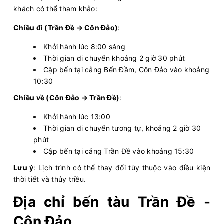
10:10 - 354k
Phú Quốc - Rạch Giá
khách có thể tham khảo:
Còn:
20
+
10/08/2026
CHẤN KHA LUXURY
Chọn mua
Chiều đi (Trần Đề → Côn Đảo)
:
10:15 - 370k
Phú Quý - Phan Thiết
Còn:
20
+
Khởi hành lúc 8:00 sáng
10/08/2026
PHÚ QUỐC EXPRESS 6
Chọn mua
10:20 - 315k
Thời gian di chuyển khoảng 2 giờ 30 phút
Rạch Giá - Phú Quốc
Cập bến tại cảng Bến Đầm, Côn Đảo vào khoảng
Còn:
20
+
10/08/2026
Superdong V
10:30
Chọn mua
10:20 - 256k
Phú Quốc - Hà Tiên
Chiều về (Côn Đảo → Trần Đề)
:
Còn:
20
+
10/08/2026
Superdong XII
Chọn mua
10:30 - 354k
Rạch Giá - Phú Quốc
Khởi hành lúc 13:00
Thời gian di chuyển tương tự, khoảng 2 giờ 30
Còn:
20
+
10/08/2026
PHÚ QUỐC EXPRESS 27
Chọn mua
phút
10:45 - 182k
Lý Sơn - Sa Kỳ
Cập bến tại cảng Trần Đề vào khoảng 15:30
Còn:
20
+
10/08/2026
Superdong VIII
Chọn mua
Lưu ý
: Lịch trình có thể thay đổi tùy thuộc vào điều kiện
10:45 - 354k
Phú Quốc - Thổ Châu
thời tiết và thủy triều.
10/08/2026
Superdong III
Hết vé
10:50 - 256k
Địa chỉ bến tàu Trần Đề -
Phú Quốc - Hà Tiên
10/08/2026
Côn Đảo
Superdong IV
Hết vé