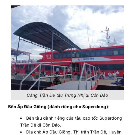
14:00 - 216k
Phú Quốc - Hà Tiên
Còn:
20
+
10/08/2026
PHÚ QUỐC EXPRESS 5
Chọn mua
14:00 - 182k
Sa Kỳ - Lý Sơn
Còn:
20
+
10/08/2026
Superdong XI
Chọn mua
14:00 - 354k
Phú Quốc - Rạch Giá
Còn:
20
+
10/08/2026
PHÚ QUỐC EXPRESS 27
Chọn mua
14:15 - 182k
Lý Sơn - Sa Kỳ
Còn:
20
+
10/08/2026
Superdong I
Chọn mua
14:45 - 138k
Hải Tặc - Hà Tiên
Còn:
20
+
10/08/2026
Greenlines DP 88
Chọn mua
15:00 - 320k
Vũng Tàu - Bến Bạch Đằng
Còn:
20
Cảng Trần Đề tàu Trưng Nhị đi Côn Đảo
+
10/08/2026
PHÚ QUỐC EXPRESS 5
Chọn mua
15:45 - 182k
Lý Sơn - Sa Kỳ
Bến Ấp Đầu Giồng (dành riêng cho Superdong)
:
Bến tàu dành riêng của tàu cao tốc Superdong
Trần Đề đi Côn Đảo.
Địa chỉ: Ấp Đầu Giồng, Thị trấn Trần Đề, Huyện