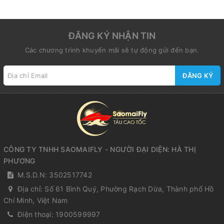
ĐĂNG KÝ NHẬN TIN
Các chương trình khuyến mãi sẽ tự động gửi đến bạn.
ĐĂNG KÝ
CÔNG TY TNHH SAOMAIFLY - NGƯỜI ĐẠI DIỆN: HÀ THỊ
PHƯƠNG
M.S.D.N: 3502517742
Địa chỉ:
Số 61 Bình Quý, Phường Rạch Dừa, Thành phố Hồ
Chí Minh, Việt Nam
Điện thoại:
1900599997