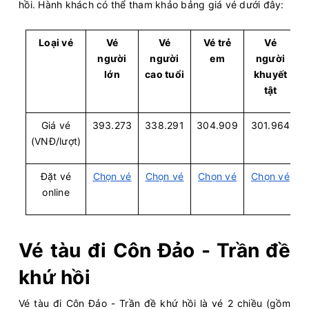
07:20 - 354k
hồi. Hành khách có thể tham khảo bảng giá vé dưới đây:
Phú Quốc - Rạch Giá
Còn:
20
+
10/08/2026
Superdong IV
Chọn mua
07:30 - 275k
Loại vé
Vé
Vé
Vé trẻ
Vé
Rạch Giá - Nam Du
người
người
em
người
Còn:
20
+
10/08/2026
KA LONG 68
lớn
cao tuổi
khuyết
Chọn mua
07:30 - 350k
Vân Đồn (Ao Tiên) - Cô Tô
tật
Còn:
5
10/08/2026
Superdong VI
Chọn mua
07:30 - 187k
Rạch Giá - Hòn Sơn
Giá vé
393.273
338.291
304.909
301.964
Còn:
20
+
(VNĐ/lượt)
10/08/2026
CÔN ĐẢO EXPRESS 36
Chọn mua
08:00 - 408k
Sóc Trăng (Trần Đề) - Côn Đảo
Đặt vé
Chọn vé
Chọn vé
Chọn vé
Chọn vé
Còn:
20
+
10/08/2026
PHÚ QUỐC EXPRESS 18
online
Chọn mua
08:00 - 315k
Phú Quốc - Rạch Giá
Còn:
20
+
10/08/2026
Superdong ConDao II
Chọn mua
08:00 - 393k
Sóc Trăng (Trần Đề) - Côn Đảo
Vé tàu đi Côn Đảo - Trần đề
Còn:
20
+
10/08/2026
Superdong II
Chọn mua
khứ hồi
08:00 - 275k
Rạch Giá - Nam Du
Còn:
20
+
10/08/2026
Superdong II
Vé tàu đi Côn Đảo - Trần đề khứ hồi là vé 2 chiều (gồm
Chọn mua