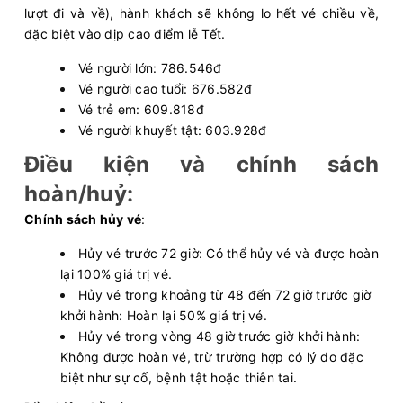
08:00 - 187k
Rạch Giá - Hòn Sơn
lượt đi và về), hành khách sẽ không lo hết vé chiều về,
Còn:
20
+
đặc biệt vào dịp cao điểm lễ Tết.
10/08/2026
Superdong V
Chọn mua
08:20 - 256k
Hà Tiên - Phú Quốc
Vé người lớn: 786.546đ
Còn:
20
+
10/08/2026
Vé người cao tuổi: 676.582đ
Superdong Phu Quy I
Chọn mua
08:30 - 374k
Phú Quý - Phan Thiết
Vé trẻ em: 609.818đ
Vé người khuyết tật: 603.928đ
Còn:
20
+
10/08/2026
PHÚ QUỐC EXPRESS 27
Chọn mua
08:30 - 182k
Điều kiện và chính sách
Sa Kỳ - Lý Sơn
Còn:
20
+
10/08/2026
hoàn/huỷ
:
PHÚ QUỐC EXPRESS 5
Chọn mua
08:30 - 182k
Lý Sơn - Sa Kỳ
Chính sách hủy vé
:
Còn:
20
+
10/08/2026
PHÚ QUỐC EXPRESS 9
Chọn mua
Hủy vé trước 72 giờ: Có thể hủy vé và được hoàn
09:00 - 216k
Phú Quốc - Hà Tiên
lại 100% giá trị vé.
Còn:
20
+
10/08/2026
PHÚ QUỐC EXPRESS 7
Hủy vé trong khoảng từ 48 đến 72 giờ trước giờ
Chọn mua
09:00 - 216k
Hà Tiên - Phú Quốc
khởi hành: Hoàn lại 50% giá trị vé.
Còn:
20
+
Hủy vé trong vòng 48 giờ trước giờ khởi hành:
10/08/2026
TRƯNG TRẮC
Chọn mua
09:00 - 370k
Không được hoàn vé, trừ trường hợp có lý do đặc
Phú Quý - Phan Thiết
biệt như sự cố, bệnh tật hoặc thiên tai.
Còn:
20
+
10/08/2026
Greenlines DP 88
Chọn mua