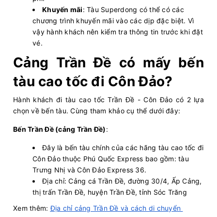
13:00 - 187k
Hòn Sơn - Rạch Giá
Khuyến mãi
: Tàu Superdong có thể có các
Còn:
20
+
10/08/2026
chương trình khuyến mãi vào các dịp đặc biệt. Vì
Superdong VII
Chọn mua
13:10 - 354k
Rạch Giá - Phú Quốc
vậy hành khách nên kiểm tra thông tin trước khi đặt
vé.
Còn:
20
+
10/08/2026
Superdong V
Chọn mua
13:15 - 256k
Cảng Trần Đề có mấy bến
Hà Tiên - Phú Quốc
Còn:
20
+
10/08/2026
PHÚ QUỐC EXPRESS 6
tàu cao tốc đi Côn Đảo?
Chọn mua
13:20 - 315k
Phú Quốc - Rạch Giá
Còn:
20
+
Hành khách đi tàu cao tốc Trần Đề - Côn Đảo có 2 lựa
10/08/2026
Tuan Chau Express V
Chọn mua
13:30 - 350k
chọn về bến tàu. Cùng tham khảo cụ thể dưới đây:
Vân Đồn (Ao Tiên) - Cô Tô
Còn:
20
+
10/08/2026
Bến Trần Đề (cảng Trần Đề)
:
KA LONG 26
Chọn mua
13:30 - 350k
Cô Tô - Vân Đồn (Ao Tiên)
Đây là bến tàu chính của các hãng tàu cao tốc đi
Còn:
20
+
10/08/2026
Superdong XII
Côn Đảo thuộc Phú Quốc Express bao gồm: tàu
Chọn mua
13:30 - 354k
Phú Quốc - Rạch Giá
Trưng Nhị và Côn Đảo Express 36.
Còn:
20
+
Địa chỉ: Cảng cá Trần Đề, đường 30/4, Ấp Cảng,
10/08/2026
PHÚ QUỐC EXPRESS 7
Chọn mua
13:45 - 216k
thị trấn Trần Đề, huyện Trần Đề, tỉnh Sóc Trăng
Hà Tiên - Phú Quốc
Còn:
20
+
Xem thêm:
Địa chỉ cảng Trần Đề và cách di chuyển
10/08/2026
PHÚ QUỐC EXPRESS 9
Chọn mua