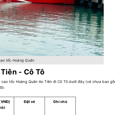
cao tốc Hoàng Quân
Tiên - Cô Tô
 cao tốc Hoàng Quân Ao Tiên đi Cô Tô dưới đây (vé chưa bao gồ
i):
 (VNĐ)
Đặt vé
Ghi chú
hồi