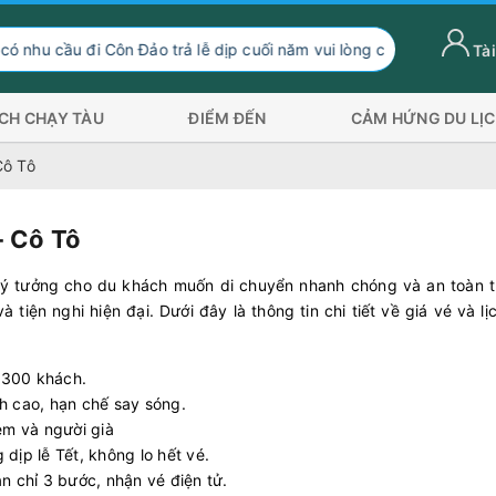
ôn Đảo trả lễ dịp cuối năm vui lòng chuyển hướng xuống Sóc Trăn
Tài
ỊCH CHẠY TÀU
ĐIỂM ĐẾN
CẢM HỨNG DU LỊ
Cô Tô
- Cô Tô
lý tưởng cho du khách muốn di chuyển nhanh chóng và an toàn t
 tiện nghi hiện đại. Dưới đây là thông tin chi tiết về giá vé và lị
-300 khách.
ịnh cao, hạn chế say sóng.
em và người già
dịp lễ Tết, không lo hết vé.
n chỉ 3 bước, nhận vé điện tử.