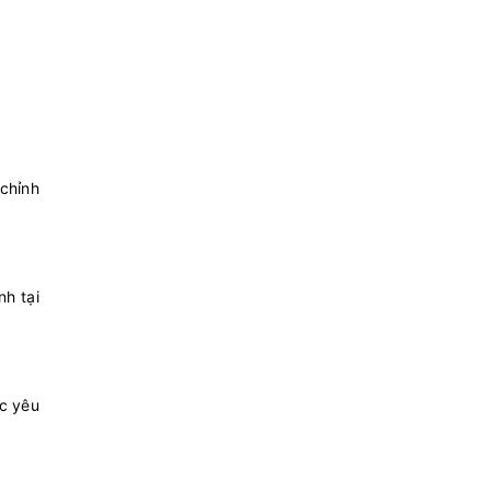
 chỉnh
nh tại
ác yêu