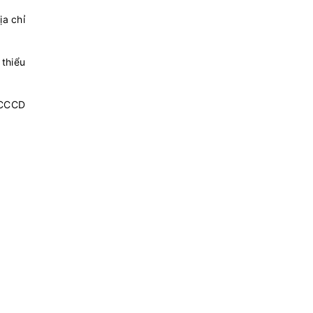
ịa chỉ
 thiểu
ư CCCD