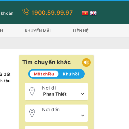
1900.59.99.97
g Trần Đề đi 2 phương tiện: Tàu Superdong và tàu Trưng Nhị tàu 
 khoản
CH
KHUYẾN MÃI
LIÊN HỆ
Tìm chuyến khác
Một chiều
Khứ hồi
ừ đất
ch tàu
Nơi đi
Nơi đến