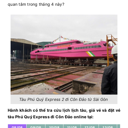
quan tâm trong tháng 4 này?
Tàu Phú Quý Express 2 đi Côn Đảo từ Sài Gòn
Hành khách có thể tra cứu lịch lịch tàu, giá vé và đặt vé
tàu Phú Quý Express đi Côn Đảo online tại:
08/08
09/08
10/08
11/08
12/08
13/08
14/