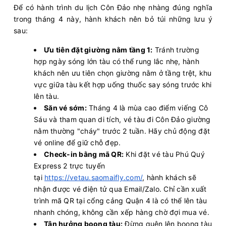
Để có hành trình du lịch Côn Đảo nhẹ nhàng đúng nghĩa
trong tháng 4 này, hành khách nên bỏ túi những lưu ý
sau:
Ưu tiên đặt giường nằm tầng 1:
Tránh trường
hợp ngày sóng lớn tàu có thể rung lắc nhẹ, hành
khách nên ưu tiên chọn giường nằm ở tầng trệt, khu
vực giữa tàu kết hợp uống thuốc say sóng trước khi
lên tàu.
Săn vé sớm:
Tháng 4 là mùa cao điểm viếng Cô
Sáu và tham quan di tích, vé tàu đi Côn Đảo giường
nằm thường "cháy" trước 2 tuần. Hãy chủ động đặt
vé online để giữ chỗ đẹp.
Check-in bằng mã QR:
Khi đặt vé tàu Phú Quý
Express 2 trực tuyến
tại
https://vetau.saomaifly.com/
, hành khách sẽ
nhận được vé điện tử qua Email/Zalo. Chỉ cần xuất
trình mã QR tại cổng cảng Quận 4 là có thể lên tàu
nhanh chóng, không cần xếp hàng chờ đợi mua vé.
Tận hưởng boong tàu:
Đừng quên lên boong tàu