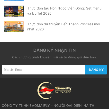
Thực đơn tàu Hòn Ngọc Viễn Đông: Set menu
và buffet 2026
Thực đơn du thuyền Bến Thành Princess mới
nhất 2026
ĐĂNG KÝ NHẬN TIN
Các chương trình khuyến mãi sẽ tự động gửi đến bạn.
ĐĂNG KÝ
CÔNG TY TNHH SAOMAIFLY - NGƯỜI ĐẠI DIỆN: HÀ THỊ