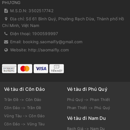
PHƯƠNG
M.S.D.N: 3502517742
Địa chỉ:
Số 61 Bình Quý, Phường Rạch Dừa, Thành phố Hồ
Chí Minh, Việt Nam
Điện thoại:
1900599997
Email:
booking.saomaifly@gmail.com
Website:
http://saomaifly.com
Vé tàu đi Côn Đảo
Vé tàu đi Phú Quý
Trần Đề -> Côn Đảo
Phú Quý -> Phan Thiết
Côn Đảo -> Trần Đề
Phan Thiết -> Phú Quý
Vũng Tàu -> Côn Đảo
Vé tàu đi Nam Du
Côn Đảo -> Vũng Tàu
Rạch Giá -> Nam Du