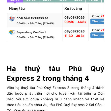
Hãng tàu
Xuất cảng
Còn:
20
+
08/08/2026
CÔN ĐẢO EXPRESS 36
Chọn mua
09:30 - 468k
Côn Đảo - Sóc Trăng (Trần Đề)
Còn:
20
+
08/08/2026
Superdong ConDao I
Chọn mua
11:30 - 393k
Côn Đảo - Sóc Trăng (Trần Đề)
Hạ thuỷ tàu Phú Quý
Express 2 trong tháng 4
Việc hạ thuỷ tàu Phú Quý Express 2 trong tháng 4 đánh
dấu bước phát triển mới cho tuyến vận tải biển ra Côn
Đảo. Với sức chứa khoảng 600 hành khách và thiết kế
theo tiêu chuẩn châu Âu, tàu Phú Quý Express 2 Sài Gòn -
Côn Đảo được kỳ vọng: