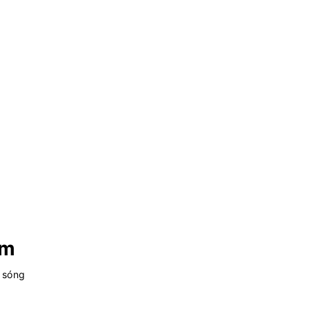
ằm
c sóng