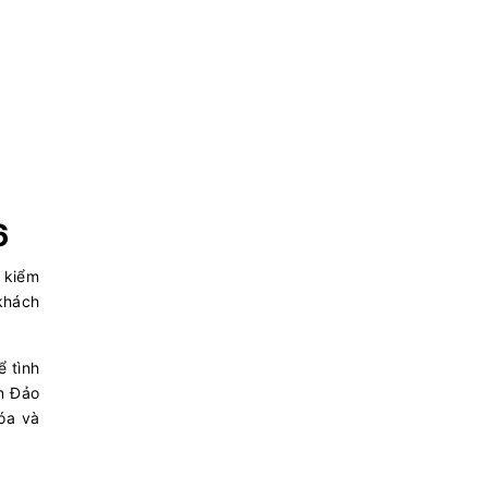
6
à kiểm
 khách
ể tình
n Đảo
óa và