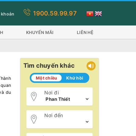
1900.59.99.97
Đề đi 2 phương tiện: Tàu Superdong và tàu Trưng Nhị tàu Đỏ 600 
 khoản
CH
KHUYẾN MÃI
LIÊN HỆ
Tìm chuyến khác
Một chiều
Khứ hồi
Thành
 quan
và du
Nơi đi
Nơi đến