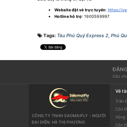
Website đặt vé trực tuyến
:
https://v
Hotline hỗ trợ
: 1900599997
Tags:
Tàu Phú Quý Express 2
,
Phú Qu
ĐĂNG
Các chư
Vé t
Trần 
Côn Đ
CÔNG TY TNHH SAOMAIFLY - NGƯỜI
Vũng 
ĐẠI DIỆN: HÀ THỊ PHƯƠNG
Côn Đ