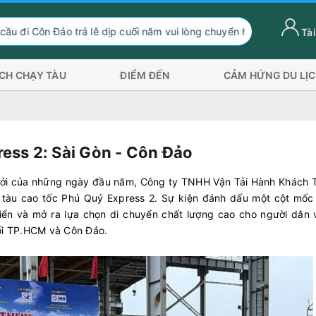
 trả lễ dịp cuối năm vui lòng chuyển hướng xuống Sóc Trăng Trần 
Tài
ỊCH CHẠY TÀU
ĐIỂM ĐẾN
CẢM HỨNG DU LỊ
ess 2: Sài Gòn - Côn Đảo
hởi của những ngày đầu năm, Công ty TNHH Vận Tải Hành Khách 
y tàu cao tốc Phú Quý Express 2. Sự kiện đánh dấu một cột mốc
biển và mở ra lựa chọn di chuyển chất lượng cao cho người dân 
nối TP.HCM và Côn Đảo.