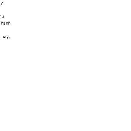
ày
khu
 hành
 nay,