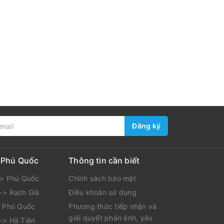
Đăng ký
i Phú Quốc
Thông tin cần biết
-> Phú Quốc
Chính sách bảo mật
-> Rạch Giá
Điều khoản sử dụng
> Phú Quốc
Phương thức tiếp nhận và
giải quyết phản ánh, yêu
-> Hà Tiên