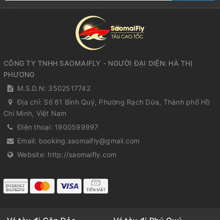
CÔNG TY TNHH SAOMAIFLY - NGƯỜI ĐẠI DIỆN: HÀ THỊ
PHƯƠNG
M.S.D.N: 3502517742
Địa chỉ:
Số 61 Bình Quý, Phường Rạch Dừa, Thành phố Hồ
Chí Minh, Việt Nam
Điện thoại:
1900599997
Email:
booking.saomaifly@gmail.com
Website:
http://saomaifly.com