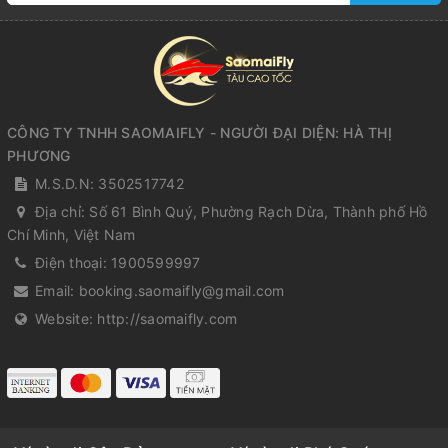
CÔNG TY TNHH SAOMAIFLY - NGƯỜI ĐẠI DIỆN: HÀ THỊ
PHƯƠNG
M.S.D.N: 3502517742
Địa chỉ:
Số 61 Bình Quý, Phường Rạch Dừa, Thành phố Hồ
Chí Minh, Việt Nam
Điện thoại:
1900599997
Email:
booking.saomaifly@gmail.com
Website:
http://saomaifly.com