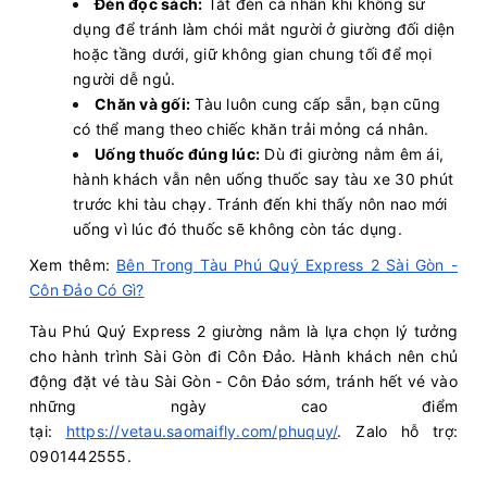
Đèn đọc sách:
Tắt đèn cá nhân khi không sử
dụng để tránh làm chói mắt người ở giường đối diện
hoặc tầng dưới, giữ không gian chung tối để mọi
người dễ ngủ.
Chăn và gối:
Tàu luôn cung cấp sẵn, bạn cũng
có thể mang theo chiếc khăn trải mỏng cá nhân.
Uống thuốc đúng lúc:
Dù đi giường nằm êm ái,
hành khách vẫn nên uống thuốc say tàu xe 30 phút
trước khi tàu chạy. Tránh đến khi thấy nôn nao mới
uống vì lúc đó thuốc sẽ không còn tác dụng.
Xem thêm:
Bên Trong Tàu Phú Quý Express 2 Sài Gòn -
Côn Đảo Có Gì?
Tàu Phú Quý Express 2 giường nằm là lựa chọn lý tưởng
cho hành trình Sài Gòn đi Côn Đảo. Hành khách nên chủ
động đặt vé tàu Sài Gòn - Côn Đảo sớm, tránh hết vé vào
những ngày cao điểm
tại:
https://vetau.saomaifly.com/phuquy/
. Zalo hỗ trợ:
0901442555.