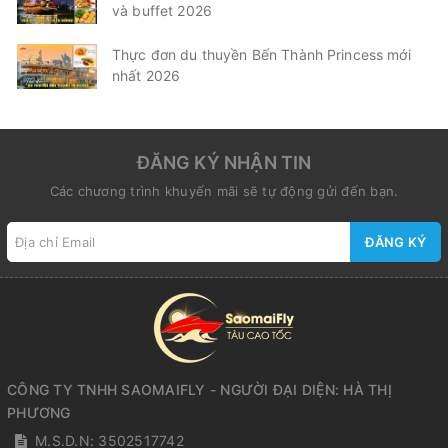
và buffet 2026
Thực đơn du thuyền Bến Thành Princess mới
nhất 2026
ĐĂNG KÝ NHẬN TIN
Các chương trình khuyến mãi sẽ tự động gửi đến bạn.
ĐĂNG KÝ
CÔNG TY TNHH SAOMAIFLY - NGƯỜI ĐẠI DIỆN: HÀ THỊ
PHƯƠNG
M.S.D.N: 3502517742