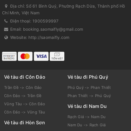
Địa chỉ:
Số 61 Bình Quý, Phường Rạch Dừa, Thành phố Hồ
Chí Minh, Việt Nam
Điện thoại:
1900599997
Email:
booking.saomaifly@gmail.com
Website:
http://saomaifly.com
Vé tàu đi Côn Đảo
Vé tàu đi Phú Quý
Trần Đề -> Côn Đảo
Phú Quý -> Phan Thiết
Côn Đảo -> Trần Đề
Phan Thiết -> Phú Quý
Vũng Tàu -> Côn Đảo
Vé tàu đi Nam Du
Côn Đảo -> Vũng Tàu
Rạch Giá -> Nam Du
Vé tàu đi Hòn Sơn
Nam Du -> Rạch Giá