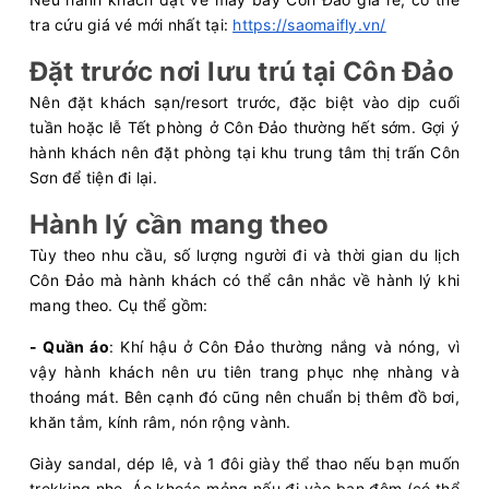
tra cứu giá vé mới nhất tại:
https://saomaifly.vn/
Đặt trước nơi lưu trú tại Côn Đảo
Nên đặt khách sạn/resort trước, đặc biệt vào dịp cuối
tuần hoặc lễ Tết phòng ở Côn Đảo thường hết sớm. Gợi ý
hành khách nên đặt phòng tại khu trung tâm thị trấn Côn
Sơn để tiện đi lại.
Hành lý cần mang theo
Tùy theo nhu cầu, số lượng người đi và thời gian du lịch
Côn Đảo mà hành khách có thể cân nhắc về hành lý khi
mang theo. Cụ thể gồm:
- Quần áo
: Khí hậu ở Côn Đảo thường nắng và nóng, vì
vậy hành khách nên ưu tiên trang phục nhẹ nhàng và
thoáng mát. Bên cạnh đó cũng nên chuẩn bị thêm đồ bơi,
khăn tắm, kính râm, nón rộng vành.
Giày sandal, dép lê, và 1 đôi giày thể thao nếu bạn muốn
trekking nhẹ. Áo khoác mỏng nếu đi vào ban đêm (có thể