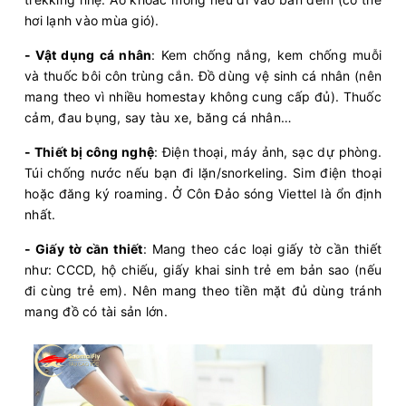
hơi lạnh vào mùa gió).
- Vật dụng cá nhân
: Kem chống nắng, kem chống muỗi
và thuốc bôi côn trùng cắn. Đồ dùng vệ sinh cá nhân (nên
mang theo vì nhiều homestay không cung cấp đủ). Thuốc
cảm, đau bụng, say tàu xe, băng cá nhân…
- Thiết bị công nghệ
: Điện thoại, máy ảnh, sạc dự phòng.
Túi chống nước nếu bạn đi lặn/snorkeling. Sim điện thoại
hoặc đăng ký roaming. Ở Côn Đảo sóng Viettel là ổn định
nhất.
- Giấy tờ cần thiết
: Mang theo các loại giấy tờ cần thiết
như: CCCD, hộ chiếu, giấy khai sinh trẻ em bản sao (nếu
đi cùng trẻ em). Nên mang theo tiền mặt đủ dùng tránh
mang đồ có tài sản lớn.