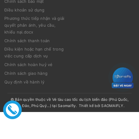
Chính sách bảo mật
Điều khoản sử dụng
Phương thức tiếp nhận và giải
quyết phản ánh, yêu cầu,
khiếu nại.docx
Chính sách thanh toán
Điều kiện hoặc hạn chế trong
việc cung cấp dịch vụ
Chính sách hoàn huỷ vé
Chính sách giao hàng
Quy định về hành lý
© Bản quyền thuộc về
Vé tàu cao tốc du lịch biển đảo (Phú Quốc,
Côn Đảo, Phú Quý...) tại Saomaifly
.
Thiết kế bởi
SAOMAIFLY
.