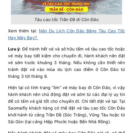
Tàu cao tốc Trần Đề đi Côn Đảo
Xem thêm tại:
Nên Du Lịch Côn Đảo Bằng Tàu Cao Tốc
Hay Máy Bay?
Lưu ý
: Để tránh hết vé và sở hữu tấm vé tàu cao tốc hoặc
vé máy bay tiết kiệm cho chuyến đi, hành khách nên đặt
vé sớm trước khoảng 3 tháng. Nếu không cần thiết nên
tránh đặt vé vào mùa du lịch cao điểm ở Côn Đảo từ
tháng 3 tới tháng 8.
Hiện tại có tình trạng “ôm” vé máy bay đi Côn Đảo, vì vậy
hành khách nên chủ động đặt vé sớm từ các đại lý uy tín
để có tấm vé giá tốt cho chuyến đi. Chi tiết đặt vé tại: Tại
Saomaifly khách hàng có thể đặt vé tàu cao tốc Côn Đảo
khởi hành từ cảng Trần Đề (Sóc Trăng), Vũng Tàu hoặc từ
Sài Gòn (tại cảng Hiệp Phước hoặc Bến Nhà Rồng).
Nếu hành khách đặt vé máy bay Côn Đảo giá rẻ, có thể