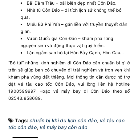
Bãi Đầm Trầu – bãi biển đẹp nhất Côn Đảo.
Nhà tù Côn Đảo – di tích lịch sử không thể bỏ
qua.
Miếu Bà Phi Yến – gắn liền với truyền thuyết dân
gian.
Vườn Quốc gia Côn Đảo – khám phá rừng
nguyên sinh và động thực vật quý hiếm.
Lặn ngắm san hô tại Hòn Bảy Cạnh, Hòn Cau…
“Bỏ túi” những kinh nghiệm đi Côn Đảo cần chuẩn bị gì ở
trên sẽ giúp bạn có chuyến đi trải nghiệm và trọn vẹn khi
khám phá vùng đất thiêng. Mọi thông tin cần được hỗ trợ
đặt vé tàu cao tốc Côn Đảo, vui lòng liên hệ hotline
1900599997. Hoặc vé máy bay đi Côn Đảo theo số
02543.858689.
Tags:
chuẩn bị khi du lịch côn đảo
,
vé tàu cao
tốc côn đảo
,
vé máy bay côn đảo