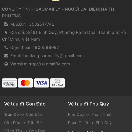
CÔNG TY TNHH SAOMAIFLY - NGƯỜI ĐẠI DIỆN: HÀ THỊ
PHƯƠNG
M.S.D.N: 3502517742
Địa chỉ:
Số 61 Bình Quý, Phường Rạch Dừa, Thành phố Hồ
Chí Minh, Việt Nam
Điện thoại:
1900599997
Email:
booking.saomaifly@gmail.com
Website:
http://saomaifly.com
Vé tàu đi Côn Đảo
Vé tàu đi Phú Quý
Trần Đề -> Côn Đảo
Phú Quý -> Phan Thiết
Côn Đảo -> Trần Đề
Phan Thiết -> Phú Quý
Vũng Tàu -> Côn Đảo