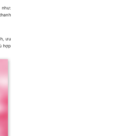
 như:
 thanh
h, ưu
ù hợp