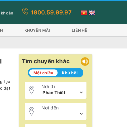
1900.59.99.97
 phương tiện: Tàu Superdong và tàu Trưng Nhị tàu Đỏ 600 khách.
 khoản
CH
KHUYẾN MÃI
LIÊN HỆ
I
Tìm chuyến khác
Một chiều
Khứ hồi
g lựa
Nơi đi
ực đặt
Nơi đến