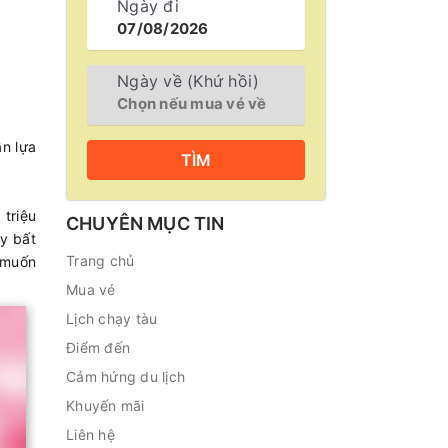
Ngày đi
Ngày về (Khứ hồi)
ần lựa
TÌM
triệu
CHUYÊN MỤC TIN
ay bất
Trang chủ
u muốn
Mua vé
Lịch chạy tàu
Điểm đến
Cảm hứng du lịch
Khuyến mãi
Liên hệ