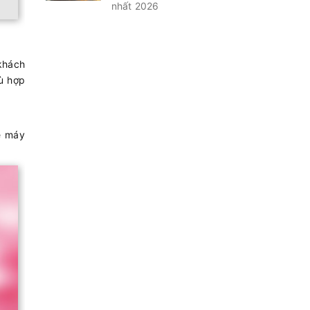
nhất 2026
 khách
ù hợp
é máy