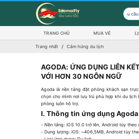
Hành khách có nhu cầu đi Côn Đảo trả lễ 
TRANG CHỦ
MUA VÉ
L
Trang nhất
Cảm hứng du lịch
AGODA: ỨNG DỤNG LIÊN KẾT
VỚI HƠN 30 NGÔN NGỮ
Agoda là nền tảng đặt phòng khách sạn trực
chọn cho mình nơi lưu trú phù hợp khi du lịch
phòng luôn hỗ trợ.
I. Thông tin ứng dụng Agoda
- Nền tảng: iOS 10.0 trở lên, Android tùy theo 
- Dung lượng: iOS: ~406,5MB, Android tùy the
- Loại ứng dụng: Du lịch