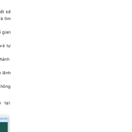
iết kế
và tìm
i gian
và tự
 hành
 lãnh
không
 tại: