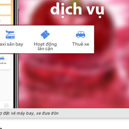
rợ đặt vé máy bay, xe đưa đón
n