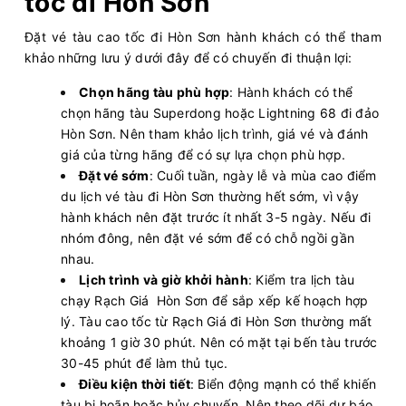
tốc đi Hòn Sơn
Đặt vé tàu cao tốc đi Hòn Sơn hành khách có thể tham
khảo những lưu ý dưới đây để có chuyến đi thuận lợi:
Chọn hãng tàu phù hợp
: Hành khách có thể
chọn hãng tàu Superdong hoặc Lightning 68 đi đảo
Hòn Sơn. Nên tham khảo lịch trình, giá vé và đánh
giá của từng hãng để có sự lựa chọn phù hợp.
Đặt vé sớm
: Cuối tuần, ngày lễ và mùa cao điểm
du lịch vé tàu đi Hòn Sơn thường hết sớm, vì vậy
hành khách nên đặt trước ít nhất 3-5 ngày. Nếu đi
nhóm đông, nên đặt vé sớm để có chỗ ngồi gần
nhau.
Lịch trình và giờ khởi hành
: Kiểm tra lịch tàu
chạy Rạch Giá Hòn Sơn để sắp xếp kế hoạch hợp
lý. Tàu cao tốc từ Rạch Giá đi Hòn Sơn thường mất
khoảng 1 giờ 30 phút. Nên có mặt tại bến tàu trước
30-45 phút để làm thủ tục.
Điều kiện thời tiết
: Biển động mạnh có thể khiến
tàu bị hoãn hoặc hủy chuyến. Nên theo dõi dự báo