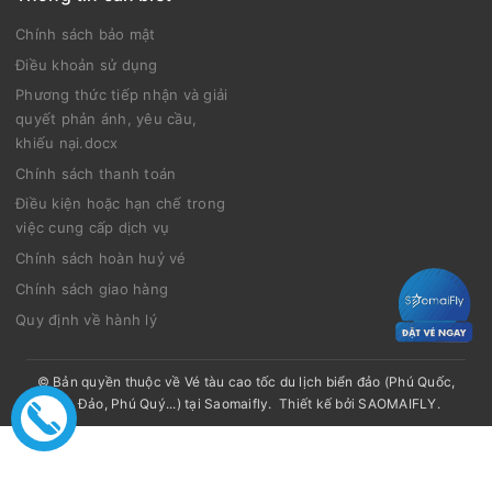
Chính sách bảo mật
Điều khoản sử dụng
Phương thức tiếp nhận và giải
quyết phản ánh, yêu cầu,
khiếu nại.docx
Chính sách thanh toán
Điều kiện hoặc hạn chế trong
việc cung cấp dịch vụ
Chính sách hoàn huỷ vé
Chính sách giao hàng
Quy định về hành lý
© Bản quyền thuộc về
Vé tàu cao tốc du lịch biển đảo (Phú Quốc,
Côn Đảo, Phú Quý...) tại Saomaifly
.
Thiết kế bởi
SAOMAIFLY
.