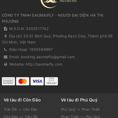
CÔNG TY TNHH SAOMAIFLY - NGƯỜI ĐẠI DIỆN: HÀ THỊ
PHƯƠNG
M.S.D.N: 3502517742
Địa chỉ:
Số 61 Bình Quý, Phường Rạch Dừa, Thành phố Hồ
Chí Minh, Việt Nam
Điện thoại:
1900599997
Email:
booking.saomaifly@gmail.com
Website:
http://saomaifly.com
Vé tàu đi Côn Đảo
Vé tàu đi Phú Quý
Trần Đề -> Côn Đảo
Phú Quý -> Phan Thiết
Côn Đảo -> Trần Đề
Phan Thiết -> Phú Quý