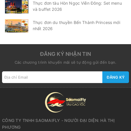
Thực đơn tàu Hòn Ngọc Viễn Đông: Set menu
và buffet 2026
Thực đơn du thuyền Bến Thành Princess mới
nhất 2026
ĐĂNG KÝ NHẬN TIN
Các chương trình khuyến mãi sẽ tự động gửi đến bạn.
ĐĂNG KÝ
CÔNG TY TNHH SAOMAIFLY - NGƯỜI ĐẠI DIỆN: HÀ THỊ
PHƯƠNG