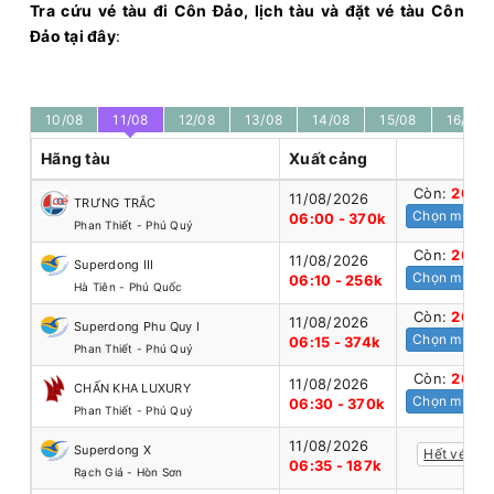
Tra cứu vé tàu đi Côn Đảo, lịch tàu và đặt vé tàu Côn
Đảo tại đây
:
10/08
11/08
12/08
13/08
14/08
15/08
16/08
Hãng tàu
Xuất cảng
Còn:
20
+
11/08/2026
TRƯNG TRẮC
Chọn mua
06:00 - 370k
Phan Thiết - Phú Quý
Còn:
20
+
11/08/2026
Superdong III
Chọn mua
06:10 - 256k
Hà Tiên - Phú Quốc
Còn:
20
+
11/08/2026
Superdong Phu Quy I
Chọn mua
06:15 - 374k
Phan Thiết - Phú Quý
Còn:
20
+
11/08/2026
CHẤN KHA LUXURY
Chọn mua
06:30 - 370k
Phan Thiết - Phú Quý
11/08/2026
Superdong X
Hết vé
06:35 - 187k
Rạch Giá - Hòn Sơn