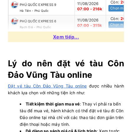
Còn:
20
+
11/08/2026
PHÚ QUỐC EXPRESS 9
Chọn mua
07:00 - 216k
Hà Tiên - Phú Quốc
Còn:
20
+
11/08/2026
PHÚ QUỐC EXPRESS 6
Chọn mua
07:00 - 315k
Rạch Giá - Phú Quốc
Còn:
20
+
Xem tiếp...
11/08/2026
PHÚ QUỐC EXPRESS 7
Chọn mua
07:00 - 216k
Phú Quốc - Hà Tiên
Còn:
20
+
11/08/2026
PHÚ QUỐC EXPRESS 5
Chọn mua
07:00 - 182k
Lý do nên đặt vé tàu Côn
Sa Kỳ - Lý Sơn
Còn:
20
+
11/08/2026
Superdong VIII
Đảo Vũng Tàu online
Chọn mua
07:00 - 354k
Thổ Châu - Phú Quốc
Còn:
20
+
Đặt vé tàu Côn Đảo Vũng Tàu online
được nhiều hành
11/08/2026
PHÚ QUỐC EXPRESS 8
Chọn mua
07:10 - 315k
khách lựa chọn với những tiện ích như:
Phú Quốc - Rạch Giá
Còn:
20
+
11/08/2026
Tiết kiệm thời gian mua vé
: Thay vì phải ra bến
Superdong XII
Chọn mua
07:10 - 354k
Rạch Giá - Phú Quốc
tàu để mua vé, hành khách có thể đặt vé tàu đi Côn
Đảo online tại nhà chỉ với các thao tác đơn giản trên
Còn:
20
+
11/08/2026
Superdong VII
Chọn mua
điện thoại hoặc máy tính.
07:20 - 354k
Phú Quốc - Rạch Giá
Dễ dàng so sánh giá cả & lịch trình
: Xem trước