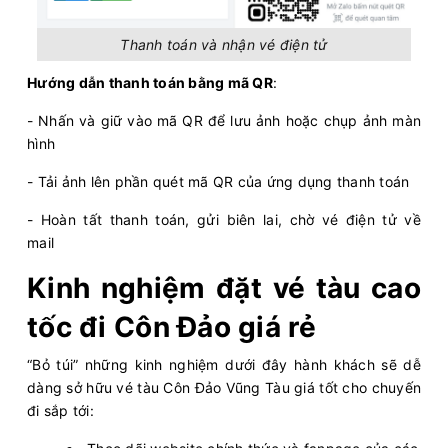
Còn:
20
+
11/08/2026
Tuan Chau Express III
Chọn mua
13:00 - 350k
Cô Tô - Vân Đồn (Ao Tiên)
Thanh toán và nhận vé điện tử
Còn:
20
+
11/08/2026
PHÚ QUỐC EXPRESS 18
Hướng dẫn thanh toán bằng mã QR
:
Chọn mua
13:00 - 315k
Rạch Giá - Phú Quốc
- Nhấn và giữ vào mã QR để lưu ảnh hoặc chụp ảnh màn
Còn:
20
+
11/08/2026
Superdong XII
Chọn mua
hình
13:10 - 354k
Rạch Giá - Phú Quốc
Còn:
20
+
- Tải ảnh lên phần quét mã QR của ứng dụng thanh toán
11/08/2026
Superdong V
Chọn mua
13:15 - 256k
Hà Tiên - Phú Quốc
- Hoàn tất thanh toán, gửi biên lai, chờ vé điện tử về
Còn:
20
+
11/08/2026
PHÚ QUỐC EXPRESS 8
mail
Chọn mua
13:20 - 315k
Phú Quốc - Rạch Giá
Kinh nghiệm đặt vé tàu cao
Còn:
20
+
11/08/2026
Tuan Chau Express V
Chọn mua
13:30 - 350k
tốc đi Côn Đảo giá rẻ
Vân Đồn (Ao Tiên) - Cô Tô
Còn:
20
+
11/08/2026
KA LONG 26
“Bỏ túi” những kinh nghiệm dưới đây hành khách sẽ dễ
Chọn mua
13:30 - 350k
Cô Tô - Vân Đồn (Ao Tiên)
dàng sở hữu vé tàu Côn Đảo Vũng Tàu giá tốt cho chuyến
Còn:
20
+
11/08/2026
Superdong VII
đi sắp tới:
Chọn mua
13:30 - 354k
Phú Quốc - Rạch Giá