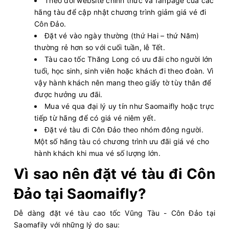
Theo dõi website chính thức và fanpage của các
Còn:
20
+
11/08/2026
Superdong III
hãng tàu để cập nhật chương trình giảm giá vé đi
Chọn mua
13:30 - 256k
Phú Quốc - Hà Tiên
Côn Đảo.
Còn:
20
+
Đặt vé vào ngày thường (thứ Hai – thứ Năm)
11/08/2026
Superdong ConDao II
Chọn mua
13:30 - 393k
thường rẻ hơn so với cuối tuần, lễ Tết.
Côn Đảo - Sóc Trăng (Trần Đề)
Tàu cao tốc Thăng Long có ưu đãi cho người lớn
Còn:
20
+
11/08/2026
PHÚ QUỐC EXPRESS 7
tuổi, học sinh, sinh viên hoặc khách đi theo đoàn. Vì
Chọn mua
13:45 - 216k
Hà Tiên - Phú Quốc
vậy hành khách nên mang theo giấy tờ tùy thân để
Còn:
20
+
11/08/2026
được hưởng ưu đãi.
PHÚ QUỐC EXPRESS 9
Chọn mua
14:00 - 216k
Phú Quốc - Hà Tiên
Mua vé qua đại lý uy tín như Saomaifly hoặc trực
tiếp từ hãng để có giá vé niêm yết.
Còn:
20
+
11/08/2026
PHÚ QUỐC EXPRESS 5
Chọn mua
Đặt vé tàu đi Côn Đảo theo nhóm đông người.
14:00 - 182k
Sa Kỳ - Lý Sơn
Một số hãng tàu có chương trình ưu đãi giá vé cho
Còn:
20
+
11/08/2026
PHÚ QUỐC EXPRESS 27
hành khách khi mua vé số lượng lớn.
Chọn mua
14:15 - 182k
Lý Sơn - Sa Kỳ
Vì sao nên đặt vé tàu đi Côn
Còn:
20
+
11/08/2026
Superdong I
Chọn mua
14:45 - 138k
Đảo tại Saomaifly?
Hải Tặc - Hà Tiên
Còn:
20
+
11/08/2026
Greenlines DP 88
Dễ dàng đặt vé tàu cao tốc Vũng Tàu - Côn Đảo tại
Chọn mua
15:00 - 320k
Vũng Tàu - Bến Bạch Đằng
Saomafily với những lý do sau: