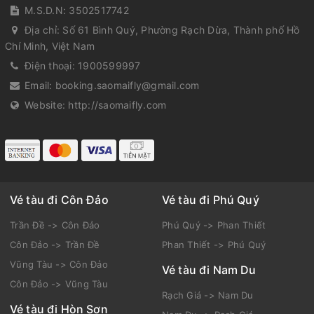
M.S.D.N: 3502517742
Địa chỉ:
Số 61 Bình Quý, Phường Rạch Dừa, Thành phố Hồ
Chí Minh, Việt Nam
Điện thoại:
1900599997
Email:
booking.saomaifly@gmail.com
Website:
http://saomaifly.com
Vé tàu đi Côn Đảo
Vé tàu đi Phú Quý
Trần Đề -> Côn Đảo
Phú Quý -> Phan Thiết
Côn Đảo -> Trần Đề
Phan Thiết -> Phú Quý
Vũng Tàu -> Côn Đảo
Vé tàu đi Nam Du
Côn Đảo -> Vũng Tàu
Rạch Giá -> Nam Du
Vé tàu đi Hòn Sơn