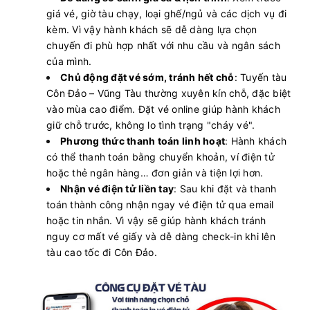
Còn:
20
+
11/08/2026
Superdong IV
giá vé, giờ tàu chạy, loại ghế/ngủ và các dịch vụ đi
Chọn mua
07:30 - 275k
Rạch Giá - Nam Du
kèm. Vì vậy hành khách sẽ dễ dàng lựa chọn
Còn:
20
chuyến đi phù hợp nhất với nhu cầu và ngân sách
+
11/08/2026
Tuan Chau Express V
Chọn mua
07:30 - 350k
của mình.
Vân Đồn (Ao Tiên) - Cô Tô
Chủ động đặt vé sớm, tránh hết chỗ
: Tuyến tàu
Còn:
20
+
11/08/2026
KA LONG 68
Côn Đảo – Vũng Tàu thường xuyên kín chỗ, đặc biệt
Chọn mua
07:30 - 350k
Vân Đồn (Ao Tiên) - Cô Tô
vào mùa cao điểm. Đặt vé online giúp hành khách
Còn:
20
+
giữ chỗ trước, không lo tình trạng "cháy vé".
11/08/2026
Superdong XI
Chọn mua
07:30 - 187k
Phương thức thanh toán linh hoạt
: Hành khách
Rạch Giá - Hòn Sơn
có thể thanh toán bằng chuyển khoản, ví điện tử
Còn:
20
+
11/08/2026
Superdong I
hoặc thẻ ngân hàng… đơn giản và tiện lợi hơn.
Chọn mua
07:45 - 138k
Hà Tiên - Hải Tặc
Nhận vé điện tử liền tay
: Sau khi đặt và thanh
Còn:
20
+
11/08/2026
toán thành công nhận ngay vé điện tử qua email
CÔN ĐẢO EXPRESS 36
Chọn mua
08:00 - 408k
Sóc Trăng (Trần Đề) - Côn Đảo
hoặc tin nhắn. Vì vậy sẽ giúp hành khách tránh
nguy cơ mất vé giấy và dễ dàng check-in khi lên
Còn:
20
+
11/08/2026
PHÚ QUỐC EXPRESS 18
tàu cao tốc đi Côn Đảo.
Chọn mua
08:00 - 315k
Phú Quốc - Rạch Giá
Còn:
20
+
11/08/2026
Superdong ConDao II
Chọn mua
08:00 - 393k
Sóc Trăng (Trần Đề) - Côn Đảo