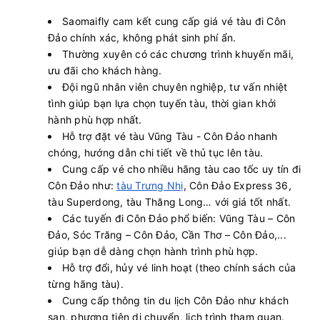
Còn:
20
+
11/08/2026
PHÚ QUỐC EXPRESS 5
Chọn mua
Saomaifly cam kết cung cấp giá vé tàu đi Côn
15:45 - 182k
Lý Sơn - Sa Kỳ
Đảo chính xác, không phát sinh phí ẩn.
Thường xuyên có các chương trình khuyến mãi,
ưu đãi cho khách hàng.
Đội ngũ nhân viên chuyên nghiệp, tư vấn nhiệt
tình giúp bạn lựa chọn tuyến tàu, thời gian khởi
hành phù hợp nhất.
Hỗ trợ đặt vé tàu Vũng Tàu - Côn Đảo nhanh
chóng, hướng dẫn chi tiết về thủ tục lên tàu.
Cung cấp vé cho nhiều hãng tàu cao tốc uy tín đi
Côn Đảo như:
tàu Trưng Nhị
, Côn Đảo Express 36,
tàu Superdong, tàu Thăng Long… với giá tốt nhất.
Các tuyến đi Côn Đảo phổ biến: Vũng Tàu – Côn
Đảo, Sóc Trăng – Côn Đảo, Cần Thơ – Côn Đảo,...
giúp bạn dễ dàng chọn hành trình phù hợp.
Hỗ trợ đổi, hủy vé linh hoạt (theo chính sách của
từng hãng tàu).
Cung cấp thông tin du lịch Côn Đảo như khách
sạn, phương tiện di chuyển, lịch trình tham quan.