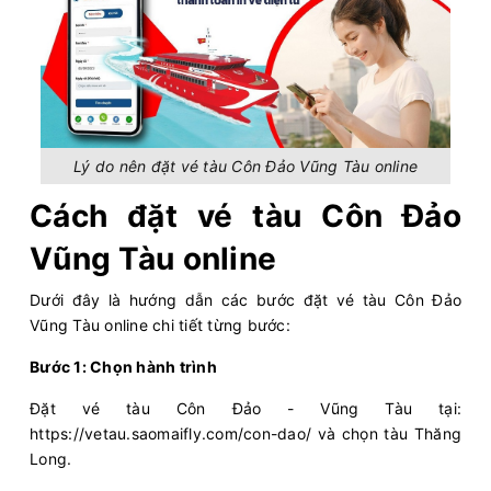
Còn:
20
+
11/08/2026
Superdong III
Chọn mua
08:10 - 256k
Phú Quốc - Hà Tiên
Còn:
20
+
11/08/2026
Superdong Phu Quy II
Chọn mua
08:30 - 374k
Phú Quý - Phan Thiết
Còn:
20
+
11/08/2026
PHÚ QUỐC EXPRESS 27
Chọn mua
08:30 - 182k
Sa Kỳ - Lý Sơn
Lý do nên đặt vé tàu Côn Đảo Vũng Tàu online
Còn:
20
+
11/08/2026
PHÚ QUỐC EXPRESS 5
Cách đặt vé tàu Côn Đảo
Chọn mua
08:30 - 182k
Lý Sơn - Sa Kỳ
Vũng Tàu online
Còn:
20
+
11/08/2026
PHÚ QUỐC EXPRESS 9
Chọn mua
09:00 - 216k
Phú Quốc - Hà Tiên
Dưới đây là hướng dẫn các bước đặt vé tàu Côn Đảo
Còn:
20
+
11/08/2026
Vũng Tàu online chi tiết từng bước:
PHÚ QUỐC EXPRESS 7
Chọn mua
09:00 - 216k
Hà Tiên - Phú Quốc
Bước 1: Chọn hành trình
Còn:
20
+
11/08/2026
Greenlines DP 88
Chọn mua
09:00 - 320k
Đặt vé tàu Côn Đảo - Vũng Tàu tại:
Bến Bạch Đằng - Vũng Tàu
https://vetau.saomaifly.com/con-dao/ và chọn tàu Thăng
Còn:
20
+
11/08/2026
TRƯNG TRẮC
Long.
Chọn mua
09:45 - 370k
Phú Quý - Phan Thiết