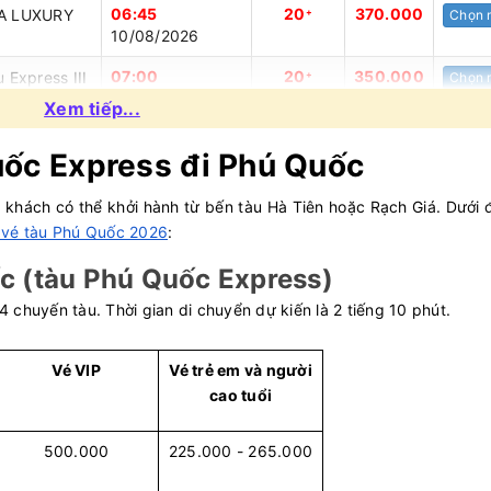
06:45
20
370.000
A LUXURY
+
Chọn 
10/08/2026
07:00
20
350.000
 Express III
+
Chọn 
10/08/2026
Xem tiếp...
07:00
20
216.000
C EXPRESS
+
Chọn 
uốc Express đi Phú Quốc
10/08/2026
khách có thể khởi hành từ bến tàu Hà Tiên hoặc Rạch Giá. Dưới đ
07:00
20
315.000
C EXPRESS
+
Chọn 
10/08/2026
 vé tàu Phú Quốc 2026
:
ốc (tàu Phú Quốc Express)
07:00
20
216.000
C EXPRESS
+
Chọn 
10/08/2026
 chuyến tàu. Thời gian di chuyển dự kiến là 2 tiếng 10 phút.
07:00
20
182.000
C EXPRESS
+
Chọn 
10/08/2026
Vé VIP
Vé trẻ em và người
cao tuổi
07:10
20
354.000
 VII
+
Chọn 
10/08/2026
500.000
225.000 - 265.000
07:10
20
315.000
C EXPRESS
+
Chọn 