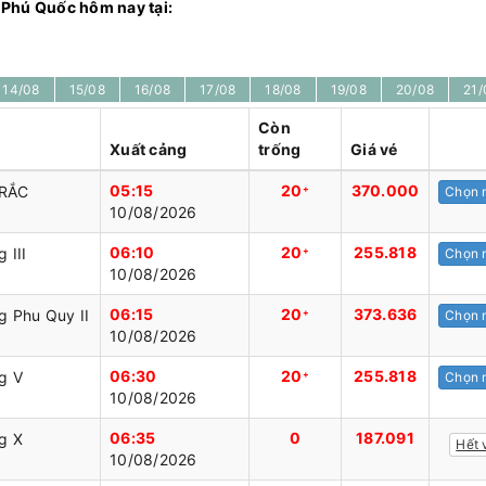
u Phú Quốc hôm nay tại:
14/08
15/08
16/08
17/08
18/08
19/08
20/08
21/
Còn
Xuất cảng
trống
Giá vé
05:15
20
370.000
RẮC
+
Chọn 
10/08/2026
06:10
20
255.818
 III
+
Chọn 
10/08/2026
06:15
20
373.636
 Phu Quy II
+
Chọn 
10/08/2026
06:30
20
255.818
g V
+
Chọn 
10/08/2026
06:35
0
187.091
g X
Hết 
10/08/2026