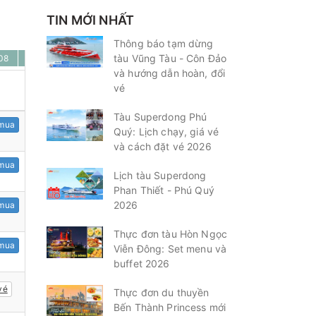
TIN MỚI NHẤT
Thông báo tạm dừng
tàu Vũng Tàu - Côn Đảo
08
22/08
23/08
24/08
25/08
26/08
27/08
28/08
và hướng dẫn hoàn, đổi
vé
Tàu Superdong Phú
mua
Quý: Lịch chạy, giá vé
và cách đặt vé 2026
mua
Lịch tàu Superdong
Phan Thiết - Phú Quý
2026
mua
Thực đơn tàu Hòn Ngọc
mua
Viễn Đông: Set menu và
buffet 2026
vé
Thực đơn du thuyền
Bến Thành Princess mới