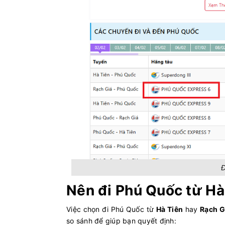
Cô Tô - Vân Đồn (Ao Tiên)
KA LONG
Sa Kỳ - Lý Sơn
PHÚ QUỐ
5
Phú Quốc - Rạch Giá
Superdong
Phú Quý - Phan Thiết
CHẤN KH
Rạch Giá - Phú Quốc
PHÚ QUỐ
6
Đ
Phú Quốc - Hà Tiên
Superdon
Nên đi Phú Quốc từ Hà
Rạch Giá - Phú Quốc
Superdong
Việc chọn đi Phú Quốc từ
Hà Tiên
hay
Rạch G
so sánh để giúp bạn quyết định: