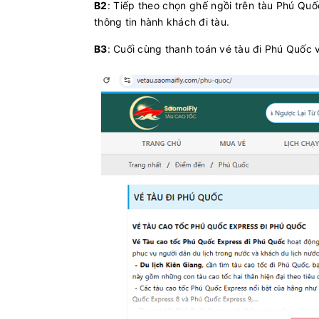
B2
: Tiếp theo chọn ghế ngồi trên tàu Phú Qu
Hà Tiên - Phú Quốc
thông tin hành khách đi tàu.
PHÚ QUỐ
7
B3
: Cuối cùng thanh toán vé tàu đi Phú Quốc 
Phú Quý - Phan Thiết
TRƯNG T
Bến Bạch Đằng - Vũng Tàu
Greenline
Phú Quốc - Hà Tiên
Superdon
Vân Đồn (Ao Tiên) - Cô Tô
Tuan Chau
Cô Tô - Vân Đồn (Ao Tiên)
Tuan Cha
Phú Quốc - Rạch Giá
PHÚ QUỐ
8
Vân Đồn (Ao Tiên) - Cô Tô
KA LONG