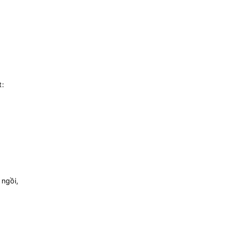
mua
mua
mua
t:
mua
mua
mua
mua
ngồi,
mua