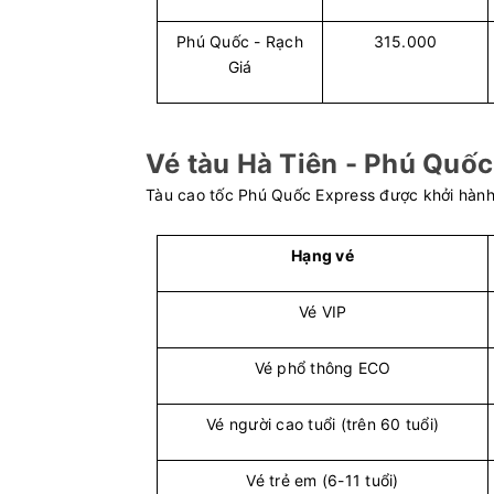
6
Phú Quốc - Rạch
315.000
Hà Tiên - Hải Tặc
Superdon
Giá
Phú Quốc - Rạch Giá
Superdong
Vé tàu Hà Tiên - Phú Quốc
Rạch Giá - Nam Du
Superdon
Tàu cao tốc Phú Quốc Express được khởi hành t
Vân Đồn (Ao Tiên) - Cô Tô
KA LONG
Hạng vé
Rạch Giá - Hòn Sơn
Superdon
Vé VIP
Sóc Trăng (Trần Đề) - Côn
CÔN ĐẢO
Vé phổ thông ECO
Đảo
36
Vé người cao tuổi (trên 60 tuổi)
Phú Quốc - Rạch Giá
PHÚ QUỐ
18
Vé trẻ em (6-11 tuổi)