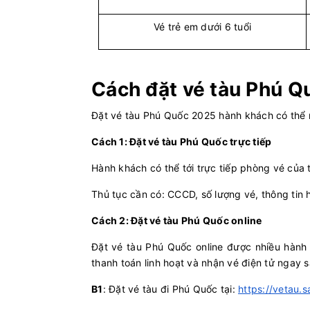
Sóc Trăng (Trần Đề) - Côn
Superdon
Đảo
Vé trẻ em dưới 6 tuổi
Rạch Giá - Nam Du
Superdong
Cách đặt vé tàu Phú 
Rạch Giá - Hòn Sơn
Superdong
Đặt vé tàu Phú Quốc 2025 hành khách có thể mu
Hà Tiên - Phú Quốc
Superdon
Cách 1: Đặt vé tàu Phú Quốc trực tiếp
Phú Quý - Phan Thiết
Superdon
Hành khách có thể tới trực tiếp phòng vé của
Thủ tục cần có: CCCD, số lượng vé, thông ti
Sa Kỳ - Lý Sơn
PHÚ QUỐ
27
Cách 2: Đặt vé tàu Phú Quốc online
Lý Sơn - Sa Kỳ
PHÚ QUỐ
Đặt vé tàu Phú Quốc online được nhiều hành 
5
thanh toán linh hoạt và nhận vé điện tử ngay 
Phú Quốc - Hà Tiên
PHÚ QUỐ
B1
: Đặt vé tàu đi Phú Quốc tại:
https://vetau.
9