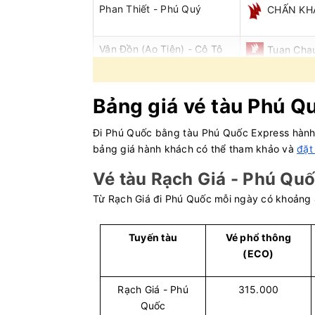
Phan Thiết - Phú Quý
CHẤN KH
Vân Đồn (Ao Tiên) - Cô Tô
Tuan Chau
Hà Tiên - Phú Quốc
PHÚ QUỐ
Bảng giá vé tàu Phú Q
9
Đi Phú Quốc bằng tàu Phú Quốc Express hành 
Rạch Giá - Phú Quốc
PHÚ QUỐ
bảng giá hành khách có thể tham khảo và
đặt
8
Vé tàu Rạch Giá - Phú Qu
Phú Quốc - Hà Tiên
PHÚ QUỐ
7
Từ Rạch Giá đi Phú Quốc mỗi ngày có khoảng 4
Sa Kỳ - Lý Sơn
PHÚ QUỐ
Tuyến tàu
Vé phổ thông
5
(ECO)
Rạch Giá - Phú Quốc
Superdong
Rạch Giá - Phú
315.000
Phú Quốc - Rạch Giá
PHÚ QUỐ
Quốc