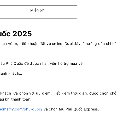
08:00
20
393.273
g ConDao II
+
Chọn 
10/08/2026
Miễn phí
08:00
20
275.455
 II
+
Chọn 
10/08/2026
Quốc 2025
08:00
20
187.091
 II
+
Chọn 
10/08/2026
a vé trực tiếp hoặc đặt vé online. Dưới đây là hướng dẫn chi tiế
08:20
20
255.818
g V
+
Chọn 
10/08/2026
08:30
20
373.636
g Phu Quy I
+
Chọn 
 tàu Phú Quốc để được nhân viên hỗ trợ mua vé.
10/08/2026
n hành khách…
08:30
20
182.000
C EXPRESS
+
Chọn 
10/08/2026
08:30
20
182.000
C EXPRESS
+
Chọn 
khách lựa chọn với ưu điểm: Tiết kiệm thời gian, được chọn chỗ 
10/08/2026
sau khi thanh toán.
09:00
20
216.000
C EXPRESS
+
saomaifly.com/phu-quoc/
và chọn tàu Phú Quốc Express.
Chọn 
10/08/2026