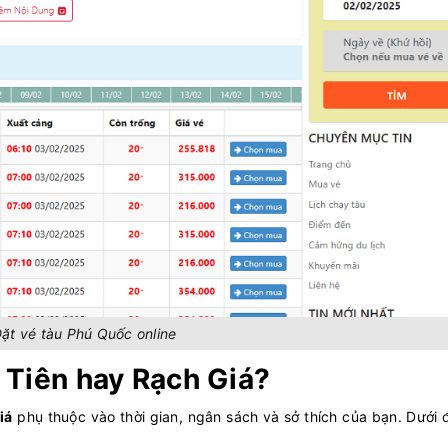
10/08/2026
10:00
20
350.000
 68
+
Chọn 
10/08/2026
10:00
20
182.000
C EXPRESS
+
Chọn 
10/08/2026
10:10
20
354.000
 VII
+
Chọn 
10/08/2026
10:15
20
370.000
A LUXURY
+
Chọn 
10/08/2026
10:20
20
315.000
C EXPRESS
+
Chọn 
10/08/2026
ặt vé tàu Phú Quốc online
10:20
20
255.818
g V
+
Chọn 
10/08/2026
 Tiên hay Rạch Giá?
10:30
20
354.000
 XII
+
Chọn 
iá
phụ thuộc vào thời gian, ngân sách và sở thích của bạn. Dưới 
10/08/2026