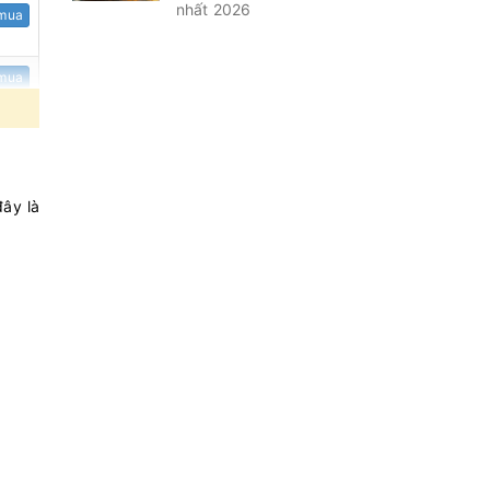
nhất 2026
mua
mua
mua
ây là
mua
mua
mua
mua
mua