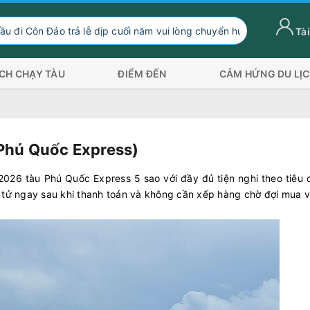
o trả lễ dịp cuối năm vui lòng chuyển hướng xuống Sóc Trăng Trần
Tài
ỊCH CHẠY TÀU
ĐIỂM ĐẾN
CẢM HỨNG DU LỊ
Phú Quốc Express)
026 tàu Phú Quốc Express 5 sao với đầy đủ tiện nghi theo tiêu 
 tử ngay sau khi thanh toán và không cần xếp hàng chờ đợi mua v