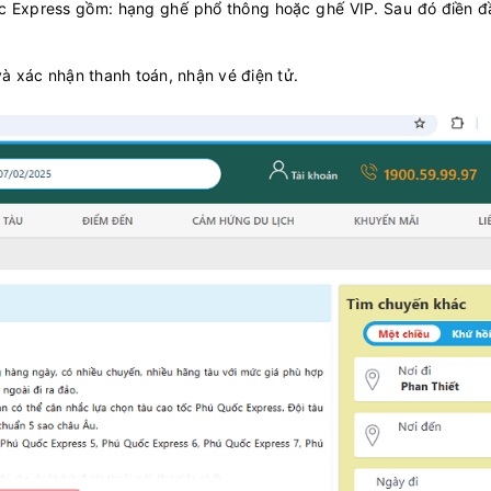
ốc Express gồm: hạng ghế phổ thông hoặc ghế VIP. Sau đó điền đ
09:00
20
216.000
C EXPRESS
+
Chọn 
10/08/2026
và xác nhận thanh toán, nhận vé điện tử.
09:00
20
370.000
RẮC
+
Chọn 
10/08/2026
09:00
20
320.000
s DP 88
+
Chọn 
10/08/2026
09:30
20
255.818
g XI
+
Chọn 
10/08/2026
10:00
20
350.000
 Express III
+
Chọn 
10/08/2026
10:00
20
350.000
u Express V
+
Chọn 
10/08/2026
10:00
20
315.000
C EXPRESS
+
Chọn 
10/08/2026
10:00
20
350.000
 26
+
Chọn 