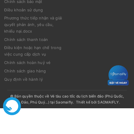
Chính sách bảo mật
Điều khoản sử dụng
Phương thức tiếp nhận và giải
quyết phản ánh, yêu cầu,
khiếu nại.docx
Chính sách thanh toán
Điều kiện hoặc hạn chế trong
việc cung cấp dịch vụ
Chính sách hoàn huỷ vé
Chính sách giao hàng
Quy định về hành lý
© Bản quyền thuộc về
Vé tàu cao tốc du lịch biển đảo (Phú Quốc,
Côn Đảo, Phú Quý...) tại Saomaifly
.
Thiết kế bởi
SAOMAIFLY
.