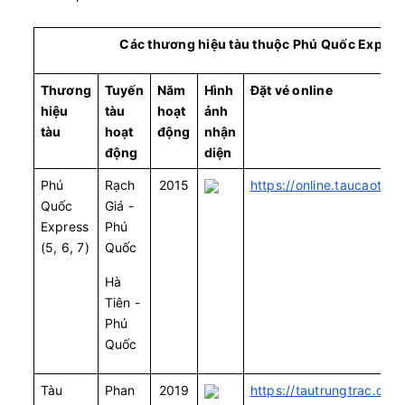
Các thương hiệu tàu thuộc Phú Quốc Expres
Thương
Tuyến
Năm
Hình
Đặt vé online
hiệu
tàu
hoạt
ảnh
tàu
hoạt
động
nhận
động
diện
Phú
Rạch
2015
https://online.taucaoto
Quốc
Giá -
Express
Phú
(5, 6, 7)
Quốc
Hà
Tiên -
Phú
Quốc
Tàu
Phan
2019
https://tautrungtrac.onlin