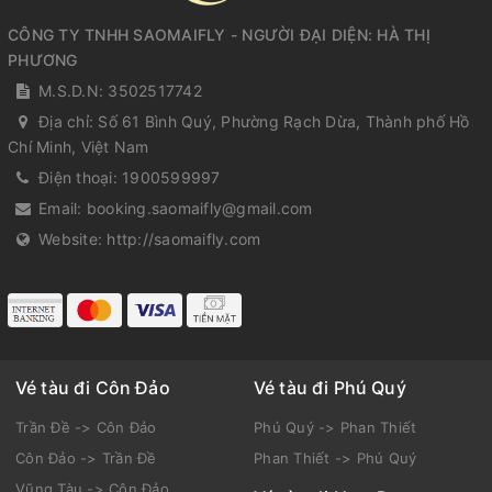
CÔNG TY TNHH SAOMAIFLY - NGƯỜI ĐẠI DIỆN: HÀ THỊ
PHƯƠNG
M.S.D.N: 3502517742
Địa chỉ:
Số 61 Bình Quý, Phường Rạch Dừa, Thành phố Hồ
Chí Minh, Việt Nam
Điện thoại:
1900599997
Email:
booking.saomaifly@gmail.com
Website:
http://saomaifly.com
Vé tàu đi Côn Đảo
Vé tàu đi Phú Quý
Trần Đề -> Côn Đảo
Phú Quý -> Phan Thiết
Côn Đảo -> Trần Đề
Phan Thiết -> Phú Quý
Vũng Tàu -> Côn Đảo