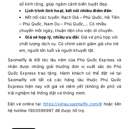
sổ kính rộng, giúp ngắm cảnh biển tuyệt đẹp.
Lịch trình linh hoạt, kết nối nhiều điểm đến
:
Kết nối các tuyến: Rạch Giá – Phú Quốc, Hà Tiên
– Phú Quốc, Nam Du – Phú Quốc,… Có nhiều
chuyến mỗi ngày, thuận tiện cho việc di chuyển.
Giá vé hợp lý, nhiều ưu đãi
: Giá vé phù hợp với
chất lượng dịch vụ. Có chính sách giảm giá cho trẻ
em, người lớn tuổi và người khuyết tật.
Saomaifly là đối tác lâu năm của Phú Quốc Express và
nhận được những giải thưởng đơn vị xuất sắc do Phú
Quốc Express trao tặng. Hành khách có thể đặt vé tại
Saomaifly với tất cả các hãng tàu thuộc Phú Quốc
Express hiện nay với giá vé niêm yết (không ẩn phí) và
trải nghiệm hệ thống đặt vé thông minh.
Đặt vé online tại:
https://vetau.saomaifly.com/#
hoặc liên
hệ hotline 1900599997 để được hỗ trợ.