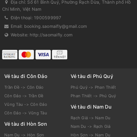
Địa chỉ:
Số 61 Bình Quý, Phường Rạch Dừa, Thành phố Hồ
Chí Minh, Việt Nam
Điện thoại:
1900599997
Email:
booking.saomaifly@gmail.com
Website:
http://saomaifly.com
Vé tàu đi Côn Đảo
Vé tàu đi Phú Quý
Trần Đề -> Côn Đảo
Phú Quý -> Phan Thiết
Côn Đảo -> Trần Đề
Phan Thiết -> Phú Quý
Vũng Tàu -> Côn Đảo
Vé tàu đi Nam Du
Côn Đảo -> Vũng Tàu
Rạch Giá -> Nam Du
Vé tàu đi Hòn Sơn
Nam Du -> Rạch Giá
Nam Du -> Hòn Sơn
Hòn Sơn -> Nam Du