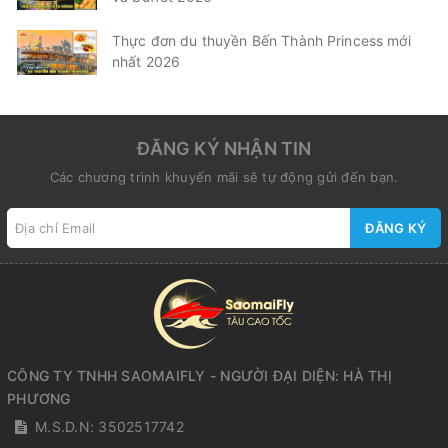
Thực đơn du thuyền Bến Thành Princess mới
nhất 2026
ĐĂNG KÝ NHẬN TIN
Các chương trình khuyến mãi sẽ tự động gửi đến bạn.
ĐĂNG KÝ
CÔNG TY TNHH SAOMAIFLY - NGƯỜI ĐẠI DIỆN: HÀ THỊ
PHƯƠNG
M.S.D.N: 3502517742