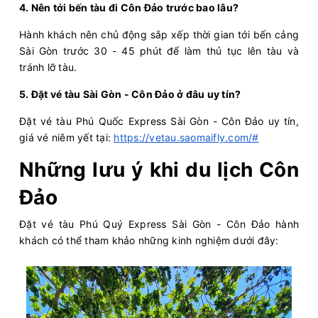
Sa Kỳ - Lý Sơn
4. Nên tới bến tàu đi Côn Đảo trước bao lâu?
Còn:
8
08/08/2026
Superdong VII
Hành khách nên chủ động sắp xếp thời gian tới bến cảng
Chọn mua
10:10 - 354k
Phú Quốc - Rạch Giá
Sài Gòn trước 30 - 45 phút để làm thủ tục lên tàu và
Còn:
20
+
08/08/2026
tránh lỡ tàu.
PHÚ QUỐC EXPRESS 6
Chọn mua
10:20 - 315k
Rạch Giá - Phú Quốc
5. Đặt vé tàu Sài Gòn - Côn Đảo ở đâu uy tín?
Còn:
20
+
08/08/2026
Superdong V
Chọn mua
10:20 - 256k
Đặt vé tàu Phú Quốc Express Sài Gòn - Côn Đảo uy tín,
Phú Quốc - Hà Tiên
giá vé niêm yết tại:
https://vetau.saomaifly.com/#
08/08/2026
Superdong X
Hết vé
10:30 - 187k
Rạch Giá - Hòn Sơn
Những lưu ý khi du lịch Côn
Còn:
20
+
08/08/2026
Superdong XII
Đảo
Chọn mua
10:30 - 354k
Rạch Giá - Phú Quốc
Còn:
20
+
Đặt vé tàu Phú Quý Express Sài Gòn - Côn Đảo hành
08/08/2026
PHÚ QUỐC EXPRESS 27
Chọn mua
10:45 - 182k
khách có thể tham khảo những kinh nghiệm dưới đây:
Lý Sơn - Sa Kỳ
Còn:
20
+
08/08/2026
Superdong VI
Chọn mua
11:00 - 187k
Rạch Giá - Hòn Sơn
Còn:
20
+
08/08/2026
Superdong ConDao I
Chọn mua
11:30 - 393k