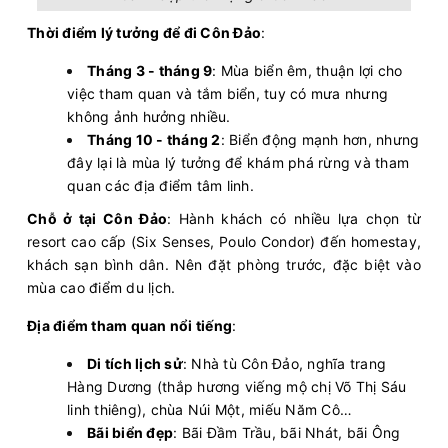
Lý Sơn - Sa Kỳ
Còn:
20
Thời điểm lý tưởng để đi Côn Đảo
:
+
08/08/2026
PHÚ QUỐC EXPRESS 27
Chọn mua
12:30 - 182k
Sa Kỳ - Lý Sơn
Tháng 3 - tháng 9
: Mùa biển êm, thuận lợi cho
Còn:
20
+
08/08/2026
việc tham quan và tắm biển, tuy có mưa nhưng
KA LONG 26
Chọn mua
12:30 - 350k
không ảnh hưởng nhiều.
Cô Tô - Vân Đồn (Ao Tiên)
Tháng 10 - tháng 2
: Biển động mạnh hơn, nhưng
08/08/2026
Superdong VI
Hết vé
đây lại là mùa lý tưởng để khám phá rừng và tham
12:45 - 187k
Hòn Sơn - Rạch Giá
quan các địa điểm tâm linh.
Còn:
20
+
08/08/2026
Tuan Chau Express III
Chỗ ở tại Côn Đảo
: Hành khách có nhiều lựa chọn từ
Chọn mua
13:00 - 350k
Cô Tô - Vân Đồn (Ao Tiên)
resort cao cấp (Six Senses, Poulo Condor) đến homestay,
Còn:
20
+
08/08/2026
PHÚ QUỐC EXPRESS 8
khách sạn bình dân. Nên đặt phòng trước, đặc biệt vào
Chọn mua
13:00 - 315k
Rạch Giá - Phú Quốc
mùa cao điểm du lịch.
Còn:
20
+
08/08/2026
Superdong VII
Địa điểm tham quan nổi tiếng
:
Chọn mua
13:10 - 354k
Rạch Giá - Phú Quốc
Di tích lịch sử
: Nhà tù Côn Đảo, nghĩa trang
Còn:
20
+
08/08/2026
Superdong V
Hàng Dương (thắp hương viếng mộ chị Võ Thị Sáu
Chọn mua
13:15 - 256k
Hà Tiên - Phú Quốc
linh thiêng), chùa Núi Một, miếu Năm Cô…
Còn:
20
+
08/08/2026
PHÚ QUỐC EXPRESS 6
Bãi biển đẹp
: Bãi Đầm Trầu, bãi Nhát, bãi Ông
Chọn mua
13:20 - 315k