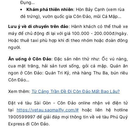
Phú Quốc - Rạch Giá
Đụng…
Khám phá thiên nhiên
: Hòn Bảy Cạnh (xem rùa
Còn:
20
+
08/08/2026
KA LONG 68
Chọn mua
đẻ trứng), vườn quốc gia Côn Đảo, mũi Cá Mập…
13:30 - 350k
Cô Tô - Vân Đồn (Ao Tiên)
Lưu ý về di chuyển trên đảo
: Hành khách có thể thuê xe
Còn:
20
+
08/08/2026
Superdong XII
Chọn mua
máy để chủ động đi lại với giá 100.000 - 200.000đ/ngày.
13:30 - 354k
Phú Quốc - Rạch Giá
Hoặc thuê taxi phù hợp khi đi theo nhóm hoặc đoàn đông
Còn:
20
+
08/08/2026
Superdong III
người.
Chọn mua
13:30 - 256k
Phú Quốc - Hà Tiên
Ăn uống ở Côn Đảo
: Đặc sản nên thử như: Ốc vú nàng,
Còn:
20
+
08/08/2026
PHÚ QUỐC EXPRESS 7
cua mặt trăng, hải sản tươi sống, gỏi cá mập. Quán ăn
Chọn mua
13:45 - 216k
Hà Tiên - Phú Quốc
ngon ở Côn Đảo: Quán Tri Kỷ, nhà hàng Thu Ba, bún riêu
Còn:
20
+
08/08/2026
Côn Đảo…
KA LONG 26
Chọn mua
13:45 - 350k
Vân Đồn (Ao Tiên) - Cô Tô
Xem thêm:
Từ Cảng Trần Đề Đi Côn Đảo Mất Bao Lâu?
Còn:
20
+
08/08/2026
PHÚ QUỐC EXPRESS 9
Chọn mua
14:00 - 216k
Đặt vé tàu Sài Gòn - Côn Đảo online nhận vé điện tử
Phú Quốc - Hà Tiên
tại
https://vetau.saomaifly.com/#
hoặc liên hệ hotline
Còn:
20
+
08/08/2026
PHÚ QUỐC EXPRESS 5
1900599997 để giải đáp mọi thông tin về vé tàu Phú Quý
Chọn mua
14:00 - 182k
Sa Kỳ - Lý Sơn
Express đi Côn Đảo.
Còn:
20
+
08/08/2026
Greenlines DP 135
Chọn mua
14:00 - 350k