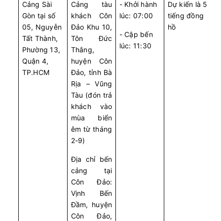
Sa Kỳ - Lý Sơn
Cảng Sài
Cảng tàu
- Khởi hành
Dự kiến là 5
Gòn tại số
khách Côn
lúc: 07:00
tiếng đồng
Còn:
20
+
08/08/2026
Superdong VIII
Chọn mua
05, Nguyễn
Đảo Khu 10,
07:00 - 354k
hồ
Thổ Châu - Phú Quốc
- Cập bến
Tất Thành,
Tôn Đức
Còn:
20
+
lúc: 11:30
08/08/2026
Superdong VII
Phường 13,
Thắng,
Chọn mua
07:10 - 354k
Rạch Giá - Phú Quốc
Quận 4,
huyện Côn
Còn:
20
+
TP.HCM
Đảo, tỉnh Bà
08/08/2026
PHÚ QUỐC EXPRESS 6
Chọn mua
07:10 - 315k
Rịa – Vũng
Phú Quốc - Rạch Giá
Tàu (đón trả
Còn:
20
+
08/08/2026
Superdong XII
khách vào
Chọn mua
07:20 - 354k
Phú Quốc - Rạch Giá
mùa biển
08/08/2026
êm từ tháng
Superdong VI
Hết vé
07:30 - 187k
2-9)
Rạch Giá - Hòn Sơn
Còn:
20
+
08/08/2026
Tuan Chau Express V
Địa chỉ bến
Chọn mua
07:30 - 350k
Vân Đồn (Ao Tiên) - Cô Tô
cảng tại
Còn:
20
Côn Đảo:
+
08/08/2026
KA LONG 26
Chọn mua
07:30 - 350k
Vịnh Bến
Vân Đồn (Ao Tiên) - Cô Tô
Đầm, huyện
Còn:
20
+
08/08/2026
Superdong IV
Côn Đảo,
Chọn mua
07:30 - 275k