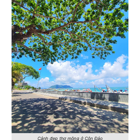
Côn Đảo - Sóc Trăng (Trần Đề)
Còn:
20
+
08/08/2026
PHÚ QUỐC EXPRESS 9
Chọn mua
11:45 - 216k
Hà Tiên - Phú Quốc
Còn:
20
+
08/08/2026
PHÚ QUỐC EXPRESS 7
Chọn mua
11:45 - 216k
Phú Quốc - Hà Tiên
Còn:
20
+
08/08/2026
Superdong IV
Chọn mua
11:50 - 275k
Nam Du - Rạch Giá
08/08/2026
Superdong X
Hết vé
12:00 - 187k
Hòn Sơn - Rạch Giá
Còn:
20
+
08/08/2026
Greenlines DP 135
Chọn mua
12:00 - 350k
Bến Bạch Đằng - Vũng Tàu
Còn:
20
+
08/08/2026
Greenlines DP 141
Chọn mua
12:00 - 350k
Vũng Tàu - Bến Bạch Đằng
Còn:
20
+
08/08/2026
PHÚ QUỐC EXPRESS 18
Chọn mua
12:10 - 315k
Rạch Giá - Phú Quốc
Còn:
20
+
08/08/2026
PHÚ QUỐC EXPRESS 5
Cảnh đẹp thơ mộng ở Côn Đảo
Chọn mua
12:15 - 182k