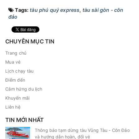
Vũng Tàu - Bến Bạch Đằng
Tags:
tàu phú quý express
,
tàu sài gòn - côn
Còn:
20
+
08/08/2026
PHÚ QUỐC EXPRESS 27
Chọn mua
đảo
14:15 - 182k
Lý Sơn - Sa Kỳ
Còn:
17
08/08/2026
Superdong I
Chọn mua
14:45 - 138k
Hải Tặc - Hà Tiên
CHUYÊN MỤC TIN
Còn:
20
+
08/08/2026
PHÚ QUỐC EXPRESS 5
Chọn mua
15:45 - 182k
Trang chủ
Lý Sơn - Sa Kỳ
Mua vé
Lịch chạy tàu
Điểm đến
Cảm hứng du lịch
Khuyến mãi
Liên hệ
TIN MỚI NHẤT
Thông báo tạm dừng tàu Vũng Tàu - Côn Đảo
và hướng dẫn hoàn, đổi vé