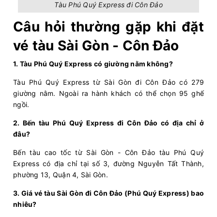
Lý Sơn - Sa Kỳ
Tàu Phú Quý Express đi Côn Đảo
Còn:
20
+
08/08/2026
Superdong I
Câu hỏi thường gặp khi đặt
Chọn mua
08:30 - 138k
Hải Tặc - Hà Tiên
vé tàu Sài Gòn - Côn Đảo
Còn:
20
+
08/08/2026
Superdong X
Chọn mua
08:45 - 187k
Hòn Sơn - Rạch Giá
1. Tàu Phú Quý Express có giường nằm không?
Còn:
20
+
08/08/2026
PHÚ QUỐC EXPRESS 9
Chọn mua
09:00 - 216k
Tàu Phú Quý Express từ Sài Gòn đi Côn Đảo có 279
Phú Quốc - Hà Tiên
giường nằm. Ngoài ra hành khách có thể chọn 95 ghế
Còn:
20
+
08/08/2026
PHÚ QUỐC EXPRESS 7
ngồi.
Chọn mua
09:00 - 216k
Hà Tiên - Phú Quốc
2. Bến tàu Phú Quý Express đi Côn Đảo có địa chỉ ở
Còn:
20
+
08/08/2026
Greenlines DP 141
Chọn mua
đâu?
09:00 - 350k
Bến Bạch Đằng - Vũng Tàu
Còn:
20
+
Bến tàu cao tốc từ Sài Gòn - Côn Đảo tàu Phú Quý
08/08/2026
KA LONG 26
Chọn mua
09:00 - 350k
Express có địa chỉ tại số 3, đường Nguyễn Tất Thành,
Cô Tô - Vân Đồn (Ao Tiên)
phường 13, Quận 4, Sài Gòn.
08/08/2026
Superdong XI
Hết vé
09:00 - 256k
Hà Tiên - Phú Quốc
3. Giá vé tàu Sài Gòn đi Côn Đảo (Phú Quý Express) bao
nhiêu?
Còn:
20
+
08/08/2026
Superdong ConDao II
Chọn mua
09:00 - 393k