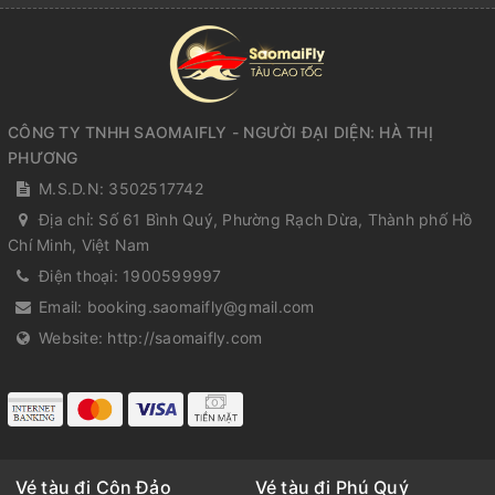
CÔNG TY TNHH SAOMAIFLY - NGƯỜI ĐẠI DIỆN: HÀ THỊ
PHƯƠNG
M.S.D.N: 3502517742
Địa chỉ:
Số 61 Bình Quý, Phường Rạch Dừa, Thành phố Hồ
Chí Minh, Việt Nam
Điện thoại:
1900599997
Email:
booking.saomaifly@gmail.com
Website:
http://saomaifly.com
Vé tàu đi Côn Đảo
Vé tàu đi Phú Quý