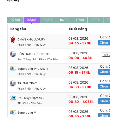
07/08
08/08
09/08
10/08
11/08
12/08
13/08
Hãng tàu
Xuất cảng
Còn:
20
+
08/08/2026
CHẤN KHA LUXURY
Chọn mua
04:45 - 370k
Phan Thiết - Phú Quý
08/08/2026
CÔN ĐẢO EXPRESS 36
Hết vé
06:00 - 468k
Sóc Trăng (Trần Đề) - Côn Đảo
Còn:
20
+
08/08/2026
Superdong Phu Quy II
Chọn mua
06:15 - 374k
Phan Thiết - Phú Quý
Còn:
20
+
08/08/2026
TRƯNG TRẮC
Chọn mua
06:30 - 370k
Phan Thiết - Phú Quý
Còn:
20
+
08/08/2026
Phú Quý Express 2
Chọn mua
06:30 - 1.055k
TP HCM - Côn Đảo
Còn:
20
+
08/08/2026
Superdong V
Chọn mua
06:30 - 256k