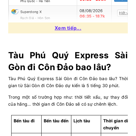
Phú Quốc - Hà Tiên
08/08/2026
Superdong X
Hết vé
06:35 - 187k
Rạch Giá - Hòn Sơn
Còn:
20
+
Xem tiếp...
08/08/2026
Superdong II
Chọn mua
06:35 - 275k
Rạch Giá - Nam Du
Còn:
20
+
08/08/2026
Superdong Phu Quy I
Chọn mua
07:00 - 374k
Tàu Phú Quý Express Sài
Phú Quý - Phan Thiết
Còn:
20
+
08/08/2026
PHÚ QUỐC EXPRESS 9
Gòn đi Côn Đảo bao lâu?
Chọn mua
07:00 - 216k
Hà Tiên - Phú Quốc
Còn:
20
+
Tàu Phú Quý Express Sài Gòn đi Côn Đảo bao lâu? Thời
08/08/2026
PHÚ QUỐC EXPRESS 8
Chọn mua
07:00 - 315k
gian từ Sài Gòn đi Côn Đảo dự kiến là 5 tiếng 30 phút.
Rạch Giá - Phú Quốc
Còn:
20
+
08/08/2026
Trong một số trường hợp như: thời tiết xấu, sự thay đổi
PHÚ QUỐC EXPRESS 7
Chọn mua
07:00 - 216k
Phú Quốc - Hà Tiên
của hãng… thời gian đi Côn Đảo sẽ có sự chênh lệch.
Còn:
20
+
08/08/2026
Phú Quý Express
Chọn mua
07:00 - 345k
Bến tàu đi
Phan Thiết - Phú Quý
Bến tàu đến
Lịch tàu
Thời gian di
chuyển
Còn:
20
+
08/08/2026
PHÚ QUỐC EXPRESS 5
Chọn mua
07:00 - 182k