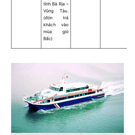
Rạch Giá - Nam Du
tỉnh Bà Rịa –
Vũng Tàu.
08/08/2026
Superdong I
Hết vé
07:45 - 138k
(đón trả
Hà Tiên - Hải Tặc
khách vào
Còn:
20
+
08/08/2026
CHẤN KHA LUXURY
mùa gió
Chọn mua
07:45 - 370k
Phú Quý - Phan Thiết
Bấc)
08/08/2026
Superdong III
Hết vé
07:50 - 256k
Hà Tiên - Phú Quốc
08/08/2026
Superdong ConDao I
Hết vé
08:00 - 393k
Sóc Trăng (Trần Đề) - Côn Đảo
Còn:
20
+
08/08/2026
PHÚ QUỐC EXPRESS 18
Chọn mua
08:00 - 315k
Phú Quốc - Rạch Giá
Còn:
20
+
08/08/2026
Superdong V
Chọn mua
08:20 - 256k
Hà Tiên - Phú Quốc
Còn:
20
+
08/08/2026
PHÚ QUỐC EXPRESS 27
Chọn mua
08:30 - 182k
Sa Kỳ - Lý Sơn
Còn:
20
+
08/08/2026
PHÚ QUỐC EXPRESS 5
Chọn mua
08:30 - 182k