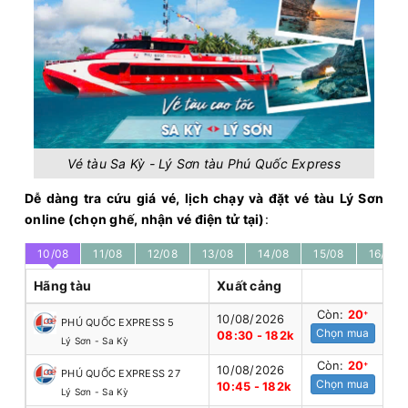
Vé tàu Sa Kỳ - Lý Sơn tàu Phú Quốc Express
Dễ dàng tra cứu giá vé, lịch chạy và đặt vé tàu Lý Sơn
online (chọn ghế, nhận vé điện tử tại)
:
10/08
11/08
12/08
13/08
14/08
15/08
16/08
Hãng tàu
Xuất cảng
Còn:
20
+
10/08/2026
PHÚ QUỐC EXPRESS 5
Chọn mua
08:30 - 182k
Lý Sơn - Sa Kỳ
Còn:
20
+
10/08/2026
PHÚ QUỐC EXPRESS 27
Chọn mua
10:45 - 182k
Lý Sơn - Sa Kỳ