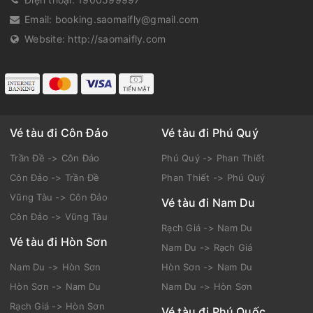
Địa chỉ:
Số 61 Bình Quý, Phường Rạch Dừa, Thành phố Hồ
Chí Minh, Việt Nam
Điện thoại:
1900599997
Email:
booking.saomaifly@gmail.com
Website:
http://saomaifly.com
Vé tàu đi Côn Đảo
Vé tàu đi Phú Quý
Trần Đề -> Côn Đảo
Phú Quý -> Phan Thiết
Côn Đảo -> Trần Đề
Phan Thiết -> Phú Quý
Vũng Tàu -> Côn Đảo
Vé tàu đi Nam Du
Côn Đảo -> Vũng Tàu
Rạch Giá -> Nam Du
Vé tàu đi Hòn Sơn
Nam Du -> Rạch Giá