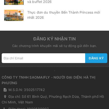
và buffet 2026
Thực đơn du thuyền Bến Thành Princess mới
nhất 2026
ĐĂNG KÝ NHẬN TIN
Các chương trình khuyến mãi sẽ tự động gửi đến bạn.
ĐĂNG KÝ
CÔNG TY TNHH SAOMAIFLY - NGƯỜI ĐẠI DIỆN: HÀ THỊ
PHƯƠNG
M.S.D.N: 3502517742