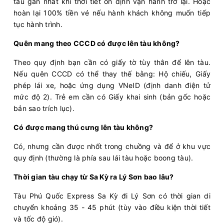
tàu gần nhất khi thời tiết ổn định vận hành trở lại. Hoặc
hoàn lại 100% tiền vé nếu hành khách không muốn tiếp
tục hành trình.
Quên mang theo CCCD có được lên tàu không?
Theo quy định bạn cần có giấy tờ tùy thân để lên tàu.
Nếu quên CCCD có thể thay thế bằng: Hộ chiếu, Giấy
phép lái xe, hoặc ứng dụng VNeID (định danh điện tử
mức độ 2). Trẻ em cần có Giấy khai sinh (bản gốc hoặc
bản sao trích lục).
Có được mang thú cưng lên tàu không?
Có, nhưng cần được nhốt trong chuồng và để ở khu vực
quy định (thường là phía sau lái tàu hoặc boong tàu).
Thời gian tàu chạy từ Sa Kỳ ra Lý Sơn bao lâu?
Tàu Phú Quốc Express Sa Kỳ đi Lý Sơn có thời gian di
chuyển khoảng 35 - 45 phút (tùy vào điều kiện thời tiết
và tốc độ gió).