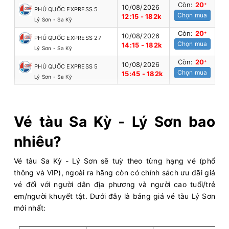
Còn:
20
+
10/08/2026
PHÚ QUỐC EXPRESS 5
Chọn mua
12:15 - 182k
Lý Sơn - Sa Kỳ
Còn:
20
+
10/08/2026
PHÚ QUỐC EXPRESS 27
Chọn mua
14:15 - 182k
Lý Sơn - Sa Kỳ
Còn:
20
+
10/08/2026
PHÚ QUỐC EXPRESS 5
Chọn mua
15:45 - 182k
Lý Sơn - Sa Kỳ
Vé tàu Sa Kỳ - Lý Sơn bao
nhiêu?
Vé tàu Sa Kỳ - Lý Sơn sẽ tuỳ theo từng hạng vé (phổ
thông và VIP), ngoài ra hãng còn có chính sách ưu đãi giá
vé đối với người dân địa phương và người cao tuổi/trẻ
em/người khuyết tật. Dưới đây là bảng giá vé tàu Lý Sơn
mới nhất: