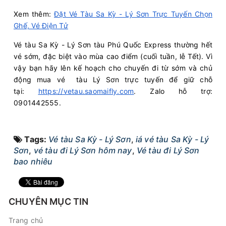
Xem thêm:
Đặt Vé Tàu Sa Kỳ - Lý Sơn Trực Tuyến Chọn
Ghế, Vé Điện Tử
Vé tàu Sa Kỳ - Lý Sơn tàu Phú Quốc Express thường hết
vé sớm, đặc biệt vào mùa cao điểm (cuối tuần, lễ Tết). Vì
vậy bạn hãy lên kế hoạch cho chuyến đi từ sớm và chủ
động mua vé tàu Lý Sơn trực tuyến để giữ chỗ
tại:
https://vetau.saomaifly.com
. Zalo hỗ trợ:
0901442555.
Tags:
Vé tàu Sa Kỳ - Lý Sơn
,
iá vé tàu Sa Kỳ - Lý
Sơn
,
vé tàu đi Lý Sơn hôm nay
,
Vé tàu đi Lý Sơn
bao nhiêu
CHUYÊN MỤC TIN
Trang chủ