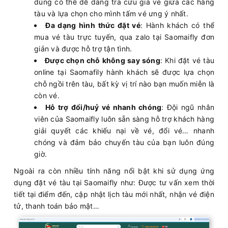
dùng có thể dễ dàng tra cứu giá vé giữa các hãng
tàu và lựa chọn cho mình tấm vé ưng ý nhất.
Đa dạng hình thức đặt vé
: Hành khách có thể
mua vé tàu trực tuyến, qua zalo tại Saomaifly đơn
giản và được hỗ trợ tận tình.
Được chọn chỗ không say sóng
: Khi đặt vé tàu
online tại Saomafily hành khách sẽ được lựa chọn
chỗ ngồi trên tàu, bất kỳ vị trí nào bạn muốn miễn là
còn vé.
Hỗ trợ đổi/huỷ vé nhanh chóng
: Đội ngũ nhân
viên của Saomaifly luôn sẵn sàng hỗ trợ khách hàng
giải quyết các khiếu nại về vé, đổi vé… nhanh
chóng và đảm bảo chuyến tàu của bạn luôn đúng
giờ.
Ngoài ra còn nhiều tính năng nổi bật khi sử dụng ứng
dụng đặt vé tàu tại Saomaifly như: Được tư vấn xem thời
tiết tại điểm đến, cập nhật lịch tàu mới nhất, nhận vé điện
tử, thanh toán bảo mật…