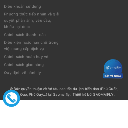
Điều khoản sử dụng
Phương thức tiếp nhận và giải
quyết phản ánh, yêu cầu,
khiếu nại.docx
Chính sách thanh toán
Điều kiện hoặc hạn chế trong
việc cung cấp dịch vụ
Chính sách hoàn huỷ vé
Chính sách giao hàng
Quy định về hành lý
© Bản quyền thuộc về
Vé tàu cao tốc du lịch biển đảo (Phú Quốc,
Côn Đảo, Phú Quý...) tại Saomaifly
.
Thiết kế bởi
SAOMAIFLY
.