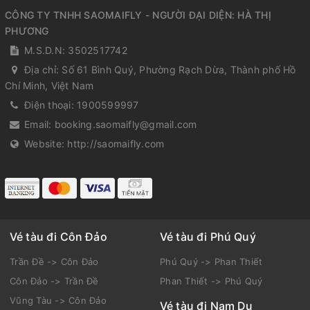
CÔNG TY TNHH SAOMAIFLY - NGƯỜI ĐẠI DIỆN: HÀ THỊ
PHƯƠNG
M.S.D.N: 3502517742
Địa chỉ:
Số 61 Bình Quý, Phường Rạch Dừa, Thành phố Hồ
Chí Minh, Việt Nam
Điện thoại:
1900599997
Email:
booking.saomaifly@gmail.com
Website:
http://saomaifly.com
Vé tàu đi Côn Đảo
Vé tàu đi Phú Quý
Trần Đề -> Côn Đảo
Phú Quý -> Phan Thiết
Côn Đảo -> Trần Đề
Phan Thiết -> Phú Quý
Vũng Tàu -> Côn Đảo
Vé tàu đi Nam Du