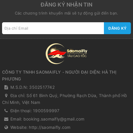
ĐĂNG KÝ NHẬN TIN
Các chương trình khuyến mãi sẽ tự động gửi đến bạn.
ĐĂNG KÝ
CÔNG TY TNHH SAOMAIFLY - NGƯỜI ĐẠI DIỆN: HÀ THỊ
PHƯƠNG
M.S.D.N: 3502517742
Địa chỉ:
Số 61 Bình Quý, Phường Rạch Dừa, Thành phố Hồ
Chí Minh, Việt Nam
Điện thoại:
1900599997
Email:
booking.saomaifly@gmail.com
Website:
http://saomaifly.com