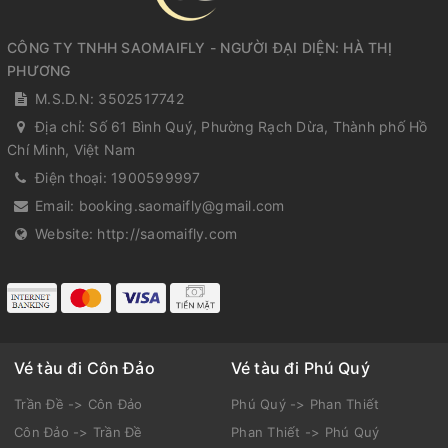
CÔNG TY TNHH SAOMAIFLY - NGƯỜI ĐẠI DIỆN: HÀ THỊ
PHƯƠNG
M.S.D.N: 3502517742
Địa chỉ:
Số 61 Bình Quý, Phường Rạch Dừa, Thành phố Hồ
Chí Minh, Việt Nam
Điện thoại:
1900599997
Email:
booking.saomaifly@gmail.com
Website:
http://saomaifly.com
Vé tàu đi Côn Đảo
Vé tàu đi Phú Quý
Trần Đề -> Côn Đảo
Phú Quý -> Phan Thiết
Côn Đảo -> Trần Đề
Phan Thiết -> Phú Quý