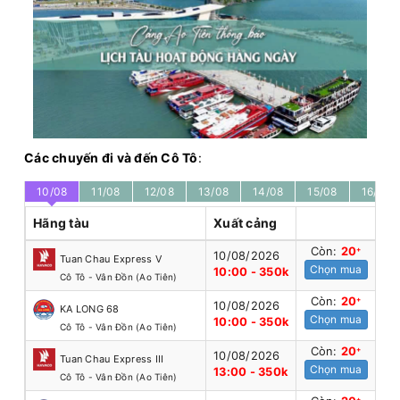
Các chuyến đi và đến Cô Tô
:
10/08
11/08
12/08
13/08
14/08
15/08
16/08
Hãng tàu
Xuất cảng
Còn:
20
+
10/08/2026
Tuan Chau Express V
Chọn mua
10:00 - 350k
Cô Tô - Vân Đồn (Ao Tiên)
Còn:
20
+
10/08/2026
KA LONG 68
Chọn mua
10:00 - 350k
Cô Tô - Vân Đồn (Ao Tiên)
Còn:
20
+
10/08/2026
Tuan Chau Express III
Chọn mua
13:00 - 350k
Cô Tô - Vân Đồn (Ao Tiên)
+