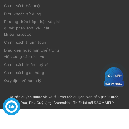
Chính sách bảo mật
Điều khoản sử dụng
Phương thức tiếp nhận và giải
quyết phản ánh, yêu cầu,
khiếu nại.docx
Chính sách thanh toán
Điều kiện hoặc hạn chế trong
việc cung cấp dịch vụ
Chính sách hoàn huỷ vé
Chính sách giao hàng
Quy định về hành lý
© Bản quyền thuộc về
Vé tàu cao tốc du lịch biển đảo (Phú Quốc,
Côn Đảo, Phú Quý...) tại Saomaifly
.
Thiết kế bởi
SAOMAIFLY
.