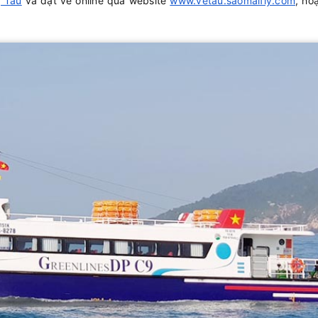
g Tàu
và đặt vé online qua website
www.vetau.saomaifly.com
, ho