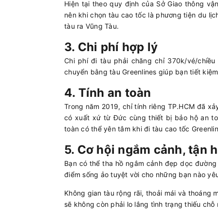
Hiện tại theo quy định của Sở Giao thông vậ
nên khi chọn tàu cao tốc là phương tiện du lị
tàu ra Vũng Tàu.
3. Chi phí hợp lý
Chi phí đi tàu phải chăng chỉ 370k/vé/chiều
chuyển bằng tàu Greenlines giúp bạn tiết kiệm 
4. Tính an toàn
Trong năm 2019, chỉ tính riêng TP.HCM đã xảy
có xuất xứ từ Đức cùng thiết bị bảo hộ an t
toàn có thể yên tâm khi đi tàu cao tốc Greenli
5. Cơ hội ngắm cảnh, tận 
Bạn có thể tha hồ ngắm cảnh đẹp dọc đường đ
điểm sống ảo tuyệt vời cho những bạn nào yêu
Không gian tàu rộng rãi, thoải mái và thoáng 
sẽ không còn phải lo lắng tình trạng thiếu chỗ