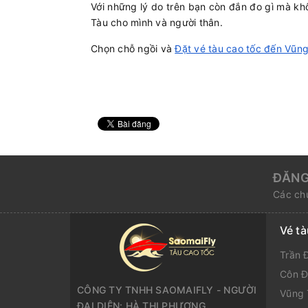
Với những lý do trên bạn còn đắn đo gì mà k
Tàu cho mình và người thân.
Chọn chỗ ngồi và
Đặt vé tàu cao tốc đến Vũn
ĐĂNG
Các chư
Vé t
Trần 
Côn Đ
CÔNG TY TNHH SAOMAIFLY - NGƯỜI
Vũng 
ĐẠI DIỆN: HÀ THỊ PHƯƠNG