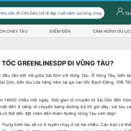
đi Côn Đảo trả lễ dịp cuối năm vui lòng chuyển hướng xuống Sóc 
Tài
ỊCH CHẠY TÀU
ĐIỂM ĐẾN
CẢM HỨNG DU LỊ
 TỐC GREENLINESDP ĐI VŨNG TÀU?
c đầu tiên kết nối giữa Sài Gòn với Vũng Tàu. Ở Vũng Tàu, bến t
 Sài Gòn, bến tàu của hãng nằm tại ga cao tốc Bạch Đằng, 10B Tô
n 14h00 chiều mỗi ngày, thời gian di chuyển từ Sài Gòn đến Vũn
ải mất đến 3 tiếng di chuyển bằng đường bộ thì giờ đây, với tàu c
đã có thể đến đặt chân đến thiên đường Vũng Tàu xinh đẹp!
. Trung bình tàu sẽ có 4 tuyến chạy ở cả hai chiều. Các bạn có th