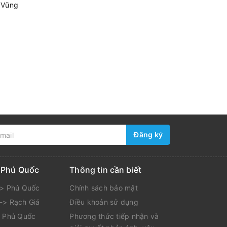
 Vũng
Đăng ký
i Phú Quốc
Thông tin cần biết
-> Phú Quốc
Chính sách bảo mật
-> Rạch Giá
Điều khoản sử dụng
> Phú Quốc
Phương thức tiếp nhận và