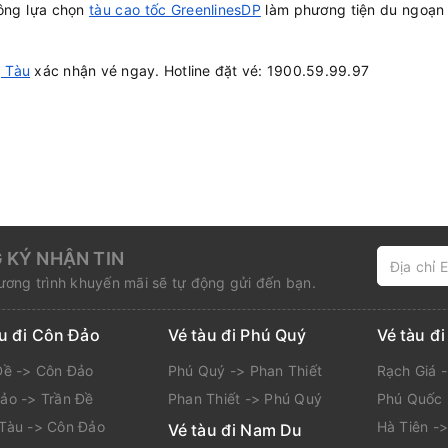
hông lựa chọn
tàu cao tốc GreenlinesDP
làm phương tiện du ngoạn
g Tàu
xác nhận vé ngay. Hotline đặt vé: 1900.59.99.97
 KÝ NHẬN TIN
ơng trình khuyến mãi sẽ tự động gửi đến bạn.
àu đi Côn Đảo
Vé tàu đi Phú Quý
Vé tàu đ
Đề -> Côn Đảo
Phú Quý -> Phan Thiết
Rạch Giá 
ảo -> Trần Đề
Phan Thiết -> Phú Quý
Phú Quốc 
Tàu -> Côn Đảo
Hà Tiên -
Vé tàu đi Nam Du