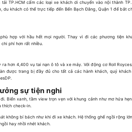
n tải TP.HCM cấm các loại xe khách di chuyển vào nội thành TP
ch, du khách có thể trực tiếp đến Bến Bạch Đằng, Quận 1 để bắt 
 phù hợp với hầu hết mọi người. Thay vì đi các phương tiện khá
chi phí hơn rất nhiều.
 ra hơn 4,400 vụ tai nạn ô tô và xe máy. Với động cơ Roll Royc
oàn được trang bị đầy đủ cho tất cả các hành khách, quý khách
nesDP.
hưởng sự tiện nghi
i. Biển xanh, tầm view trọn vẹn với khung cảnh như mơ hứa hẹn 
 thích check-in.
mát không bí bách như khi đi xe khách. Hệ thống ghế ngồi rộng lớ
 ngồi hay nhồi nhét khách.