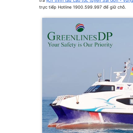
tra
lịch trình tàu cao tốc tuyến Sài Gòn - Vũn
trực tiếp Hotline 1900.599.997 để giữ chỗ.