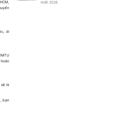
.HCM,
nhất 2026
chuyến
c, di
es/MTU
 hoàn
sẽ là
n, bạn