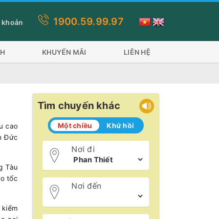
1900.59.99.97
Trăng Trần Đề đi 2 phương tiện: Tàu Superdong và tàu Trưng Nhị t
 khoản
CH
KHUYẾN MÃI
LIÊN HỆ
Tìm chuyến khác
Một chiều
Khứ hồi
àu cao
n Đức
Nơi đi
g Tàu
ao tốc
Nơi đến
ể kiểm