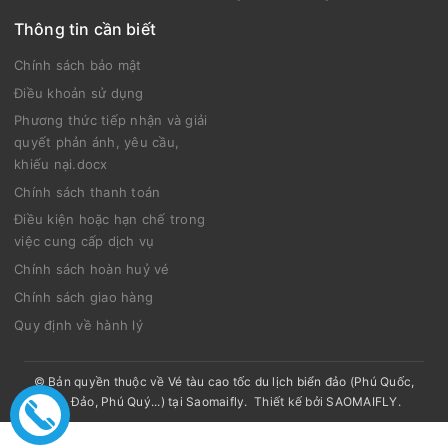
Thông tin cần biết
Chính sách bảo mật
Điều khoản sử dụng
Phương thức tiếp nhận và giải
quyết phản ánh, yêu cầu,
khiếu nại.docx
Chính sách thanh toán
Điều kiện hoặc hạn chế trong
việc cung cấp dịch vụ
Chính sách hoàn huỷ vé
Chính sách giao hàng
Quy định về hành lý
© Bản quyền thuộc về
Vé tàu cao tốc du lịch biển đảo (Phú Quốc,
Côn Đảo, Phú Quý...) tại Saomaifly
.
Thiết kế bởi
SAOMAIFLY
.