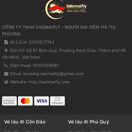
CÔNG TY TNHH SAOMAIFLY - NGƯỜI ĐẠI DIỆN: HÀ THỊ
PHƯƠNG
M.S.D.N: 3502517742
Địa chỉ:
Số 61 Bình Quý, Phường Rạch Dừa, Thành phố Hồ
Chí Minh, Việt Nam
Điện thoại:
1900599997
Email:
booking.saomaifly@gmail.com
Website:
http://saomaifly.com
Vé tàu đi Côn Đảo
Vé tàu đi Phú Quý