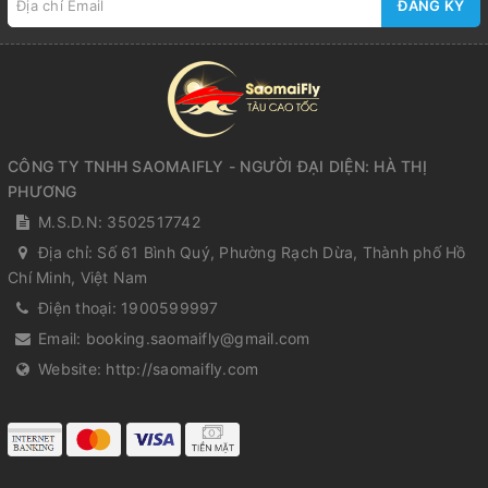
ĐĂNG KÝ
CÔNG TY TNHH SAOMAIFLY - NGƯỜI ĐẠI DIỆN: HÀ THỊ
PHƯƠNG
M.S.D.N: 3502517742
Địa chỉ:
Số 61 Bình Quý, Phường Rạch Dừa, Thành phố Hồ
Chí Minh, Việt Nam
Điện thoại:
1900599997
Email:
booking.saomaifly@gmail.com
Website:
http://saomaifly.com