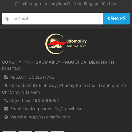
Các chương trình khuyến mãi sẽ tự động gửi đến bạn.
ĐĂNG KÝ
CÔNG TY TNHH SAOMAIFLY - NGƯỜI ĐẠI DIỆN: HÀ THỊ
PHƯƠNG
M.S.D.N: 3502517742
Địa chỉ:
Số 61 Bình Quý, Phường Rạch Dừa, Thành phố Hồ
Chí Minh, Việt Nam
Điện thoại:
1900599997
Email:
booking.saomaifly@gmail.com
Website:
http://saomaifly.com