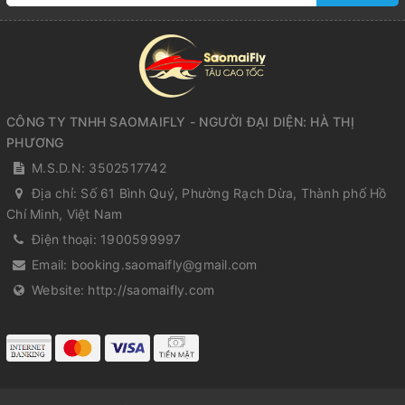
CÔNG TY TNHH SAOMAIFLY - NGƯỜI ĐẠI DIỆN: HÀ THỊ
PHƯƠNG
M.S.D.N: 3502517742
Địa chỉ:
Số 61 Bình Quý, Phường Rạch Dừa, Thành phố Hồ
Chí Minh, Việt Nam
Điện thoại:
1900599997
Email:
booking.saomaifly@gmail.com
Website:
http://saomaifly.com