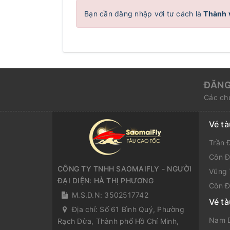
Bạn cần đăng nhập với tư cách là
Thành 
ĐĂNG
Các chư
Vé t
Trần 
Côn Đ
CÔNG TY TNHH SAOMAIFLY - NGƯỜI
Vũng 
ĐẠI DIỆN: HÀ THỊ PHƯƠNG
Côn Đ
M.S.D.N: 3502517742
Vé t
Địa chỉ:
Số 61 Bình Quý, Phường
Nam D
Rạch Dừa, Thành phố Hồ Chí Minh,