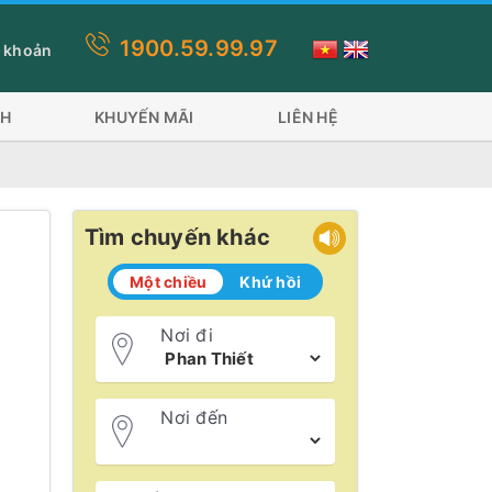
1900.59.99.97
ăng Trần Đề đi 2 phương tiện: Tàu Superdong và tàu Trưng Nhị tà
 khoản
CH
KHUYẾN MÃI
LIÊN HỆ
Tìm chuyến khác
Một chiều
Khứ hồi
Nơi đi
Nơi đến