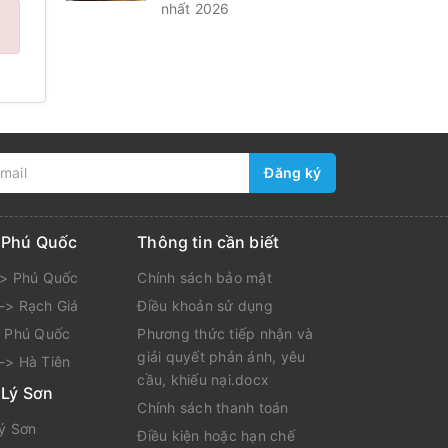
nhất 2026
Đăng ký
i Phú Quốc
Thông tin cần biết
-> Phú Quốc
Chính sách bảo mật
-> Rạch Giá
Điều khoản sử dụng
> Phú Quốc
Phương thức tiếp nhận và
giải quyết phản ánh, yêu
-> Hà Tiên
cầu, khiếu nại.docx
 Lý Sơn
Chính sách thanh toán
Lý Sơn
Điều kiện hoặc hạn chế