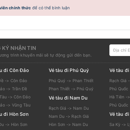
viên chính thức
để có thể bình luận
 KÝ NHẬN TIN
ơng trình khuyến mãi sẽ tự động gửi đến bạn.
àu đi Côn Đảo
Vé tàu đi Phú Quý
Vé tàu đ
Đề -> Côn Đảo
Phú Quý -> Phan Thiết
Rạch Giá 
ảo -> Trần Đề
Phan Thiết -> Phú Quý
Phú Quốc 
Tàu -> Côn Đảo
Hà Tiên -
Vé tàu đi Nam Du
ảo -> Vũng Tàu
Phú Quốc 
Rạch Giá -> Nam Du
àu đi Hòn Sơn
Vé tàu đi
Nam Du -> Rạch Giá
u -> Hòn Sơn
Hòn Sơn -> Nam Du
Sa Kỳ -> 