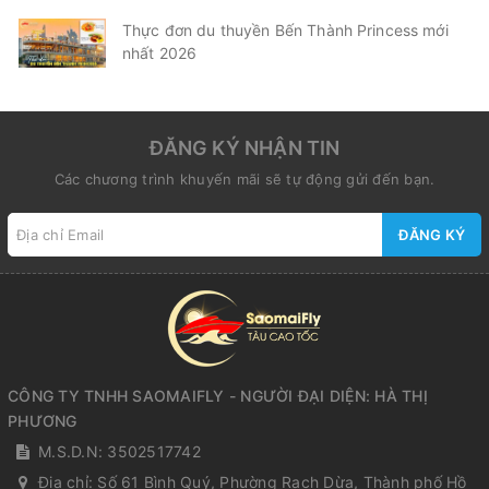
Thực đơn du thuyền Bến Thành Princess mới
nhất 2026
ĐĂNG KÝ NHẬN TIN
Các chương trình khuyến mãi sẽ tự động gửi đến bạn.
ĐĂNG KÝ
CÔNG TY TNHH SAOMAIFLY - NGƯỜI ĐẠI DIỆN: HÀ THỊ
PHƯƠNG
M.S.D.N: 3502517742
Địa chỉ:
Số 61 Bình Quý, Phường Rạch Dừa, Thành phố Hồ