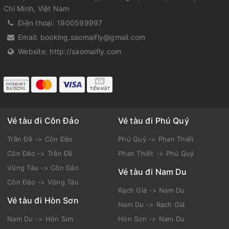
Chí Minh, Việt Nam
Điện thoại:
1900599997
Email:
booking.saomaifly@gmail.com
Website:
http://saomaifly.com
Vé tàu đi Côn Đảo
Vé tàu đi Phú Quý
Trần Đề -> Côn Đảo
Phú Quý -> Phan Thiết
Côn Đảo -> Trần Đề
Phan Thiết -> Phú Quý
Vũng Tàu -> Côn Đảo
Vé tàu đi Nam Du
Côn Đảo -> Vũng Tàu
Rạch Giá -> Nam Du
Vé tàu đi Hòn Sơn
Nam Du -> Rạch Giá
Nam Du -> Hòn Sơn
Hòn Sơn -> Nam Du