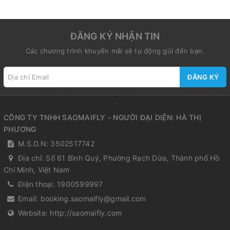
ĐĂNG KÝ NHẬN TIN
Các chương trình khuyến mãi sẽ tự động gửi đến bạn.
ĐĂNG KÝ
CÔNG TY TNHH SAOMAIFLY - NGƯỜI ĐẠI DIỆN: HÀ THỊ
PHƯƠNG
M.S.D.N: 3502517742
Địa chỉ:
Số 61 Bình Quý, Phường Rạch Dừa, Thành phố Hồ
Chí Minh, Việt Nam
Điện thoại:
1900599997