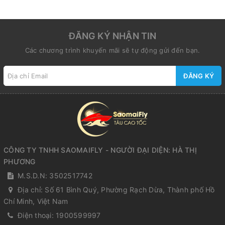
ĐĂNG KÝ NHẬN TIN
Các chương trình khuyến mãi sẽ tự động gửi đến bạn.
ĐĂNG KÝ
CÔNG TY TNHH SAOMAIFLY - NGƯỜI ĐẠI DIỆN: HÀ THỊ
PHƯƠNG
M.S.D.N: 3502517742
Địa chỉ:
Số 61 Bình Quý, Phường Rạch Dừa, Thành phố Hồ
Chí Minh, Việt Nam
Điện thoại:
1900599997