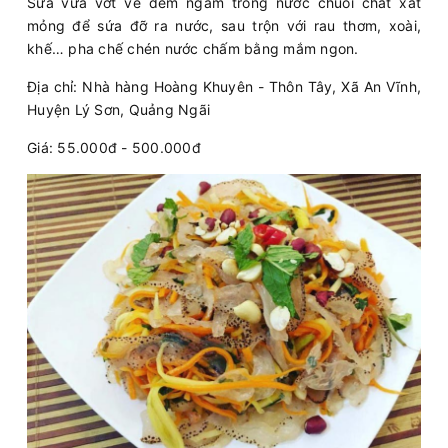
Sứa vừa vớt về đem ngâm trong nước chuối chát xắt
mỏng để sứa đỡ ra nước, sau trộn với rau thơm, xoài,
khế… pha chế chén nước chấm bằng mắm ngon.
Địa chỉ: Nhà hàng Hoàng Khuyên - Thôn Tây, Xã An Vĩnh,
Huyện Lý Sơn, Quảng Ngãi
Giá: 55.000đ - 500.000đ