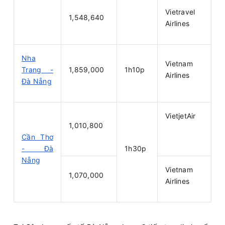
Vietravel
1,548,640
Airlines
Nha
Vietnam
Trang -
1,859,000
1h10p
Airlines
Đà Nẵng
VietjetAir
1,010,800
Cần Thơ
- Đà
1h30p
Nẵng
Vietnam
1,070,000
Airlines