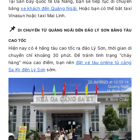
Tại Sân bay quốc tế Đà Nẵng, bạn sẽ tiếp tục di chuyển
bằng
xe khách đến Quảng Ngãi.
Hoặc bạn có thể bắt taxi
Vinasun hoặc taxi Mai Linh.
📌
DI CHUYỂN TỪ QUẢNG NGÃI ĐẾN ĐẢO LÝ SƠN BẰNG TÀU
CAO TỐC
Hiện nay có 4 hãng tàu cao tốc ra đảo Lý Sơn, thời gian di
chuyển chỉ khoảng 30 phút. Để tránh tình trạng “cháy
hàng” mùa cao điểm, bạn nên
đặt vé tàu online từ cảng
Sa Kỳ đến Lý Sơn
sớm.