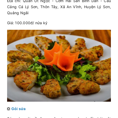
Địa chỉ: Quán Út Ngọc - Cơm Hải Sản Bình Dân - Cầu
Cảng Cá Lý Sơn, Thôn Tây, Xã An Vĩnh, Huyện Lý Sơn,
Quảng Ngãi
Giá: 100.000đ/ nửa ký
❎
Gỏi sứa