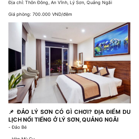
Địa chỉ: Thôn Đông, An Vĩnh, Lý Sơn, Quảng Ngãi
Giá phòng: 700.000 VND/đêm
📌
ĐẢO LÝ SƠN CÓ GÌ CHƠI? ĐỊA ĐIỂM DU
LỊCH NỔI TIẾNG Ở LÝ SƠN, QUẢNG NGÃI
- Đảo Bé
- Hòn Mù Cu