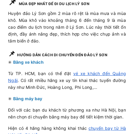
📌
MÙA ĐẸP NHẤT ĐỂ ĐI DU LỊCH LÝ SƠN
Huyện đảo Lý Sơn gồm 2 mùa rõ rệt là mùa mưa và mùa
khô. Mùa khô vào khoảng tháng 6 đến tháng 9 là mùa
cao điểm du lịch trong năm ở Lý Sơn. Lúc này thời tiết ổn
định, đầy ánh nắng đẹp, thích hợp cho việc chụp ảnh và
tắm biển ở đảo.
📌
HƯỚNG DẪN CÁCH DI CHUYỂN ĐẾN ĐẢO LÝ SƠN
✳️
Bằng xe khách
Từ TP. HCM, bạn có thể đặt
vé xe khách đến Quảng
Ngãi
. Có rất nhiều hãng xe uy tín khai thác tuyến đường
này như Minh Đức, Hoàng Long, Phi Long,...
✳️
Bằng máy bay
Đối với các bạn du khách từ phương xa như Hà Nội, bạn
nên chọn di chuyển bằng máy bay để tiết kiệm thời gian.
Hiện có 4 hãng hàng không khai thác
chuyến bay từ Hà