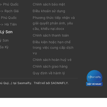
-> Phú Quốc
Chính sách bảo mật
-> Rạch Giá
Điều khoản sử dụng
> Phú Quốc
Phương thức tiếp nhận và
giải quyết phản ánh, yêu
-> Hà Tiên
cầu, khiếu nại.docx
 Lý Sơn
Chính sách thanh toán
Lý Sơn
Điều kiện hoặc hạn chế
 Sa Kỳ
trong việc cung cấp dịch
vụ
Chính sách hoàn huỷ vé
Chính sách giao hàng
Quy định về hành lý
ú Quý...) tại Saomaifly
.
Thiết kế bởi
SAOMAIFLY
.