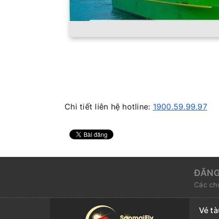
Chi tiết liên hệ hotline:
1900.59.99.97
ĐĂNG
Các chư
Vé t