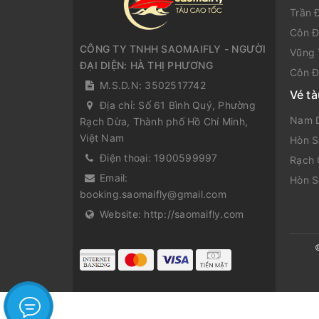
Trần 
Côn Đ
CÔNG TY TNHH SAOMAIFLY - NGƯỜI
Vũng 
ĐẠI DIỆN: HÀ THỊ PHƯƠNG
Côn Đ
M.S.D.N: 3502517742
Vé t
Địa chỉ:
Số 61 Bình Quý, Phường
Nam D
Rạch Dừa, Thành phố Hồ Chí Minh,
Việt Nam
Hòn S
Điện thoại:
1900599997
Rạch 
Email:
Hòn S
booking.saomaifly@gmail.com
Website:
http://saomaifly.com