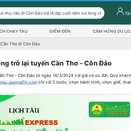
u đi Côn Đảo trả lễ dịp cuối năm vui lòng chuyển hướng xuống Só
Tài
ỊCH CHẠY TÀU
ĐIỂM ĐẾN
CẢM HỨNG DU LỊ
h Cần Thơ đi Côn Đảo
ng trở lại tuyến Cần Thơ - Côn Đảo
Cần Thơ - Côn Đảo từ ngày 16/3/2024 với giá vé ưu đãi. Quý khác
etau.saomaifly.com
chỉ với 3 bước: chọn hành trình, chọn ghế, tha