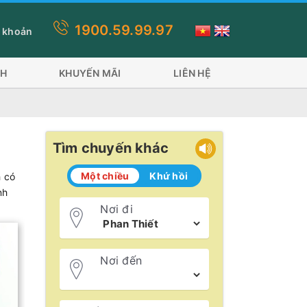
1900.59.99.97
c Trăng Trần Đề đi 2 phương tiện: Tàu Superdong và tàu Trưng Nhị
 khoản
CH
KHUYẾN MÃI
LIÊN HỆ
Tìm chuyến khác
Một chiều
Khứ hồi
h có
nh
Nơi đi
Nơi đến