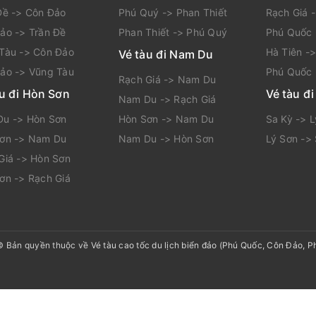
Đề -> Côn Đảo
Phú Quý -> Phan Thiết
Rạch Giá 
ảo -> Trần Đề
Phan Thiết -> Phú Quý
Phú Quốc 
Tàu -> Côn Đảo
Hà Tiên -
Vé tàu đi Nam Du
ảo -> Vũng Tàu
Phú Quốc 
Rạch Giá -> Nam Du
àu đi Hòn Sơn
Vé tàu đi
Nam Du -> Rạch Giá
u -> Hòn Sơn
Hòn Sơn -> Nam Du
Sa Kỳ -> 
ơn -> Nam Du
Nam Du -> Hòn Sơn
Lý Sơn ->
Giá -> Hòn Sơn
ơn -> Rạch Giá
© Bản quyền thuộc về
Vé tàu cao tốc du lịch biển đảo (Phú Quốc, Côn Đảo, Ph