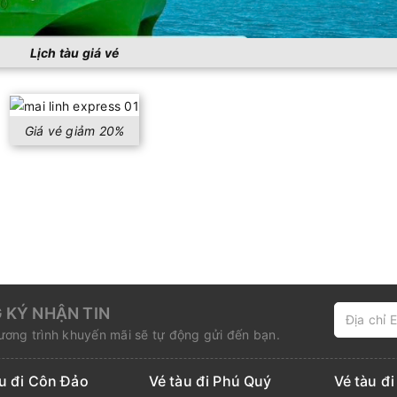
Lịch tàu giá vé
Giá vé giảm 20%
 KÝ NHẬN TIN
ơng trình khuyến mãi sẽ tự động gửi đến bạn.
àu đi Côn Đảo
Vé tàu đi Phú Quý
Vé tàu đ