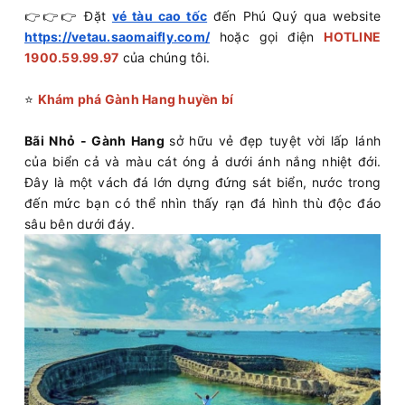
👉👉👉 Đặt
vé tàu cao tốc
đến Phú Quý qua website
https://vetau.saomaifly.com/
hoặc gọi điện
HOTLINE
1900.59.99.97
của chúng tôi.
⭐
Khám phá Gành Hang huyền bí
Bãi Nhỏ - Gành Hang
sở hữu vẻ đẹp tuyệt vời lấp lánh
của biển cả và màu cát óng ả dưới ánh nắng nhiệt đới.
Đây là một vách đá lớn dựng đứng sát biển, nước trong
đến mức bạn có thể nhìn thấy rạn đá hình thù độc đáo
sâu bên dưới đáy.