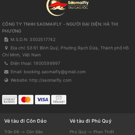
CÔNG TY TNHH SAOMAIFLY - NGƯỜI ĐẠI DIỆN: HÀ THỊ
PHƯƠNG
M.S.D.N: 3502517742
Địa chỉ:
Số 61 Bình Quý, Phường Rạch Dừa, Thành phố Hồ
Chí Minh, Việt Nam
Điện thoại:
1900599997
Email:
booking.saomaifly@gmail.com
Website:
http://saomaifly.com
Vé tàu đi Côn Đảo
Vé tàu đi Phú Quý
Trần Đề -> Côn Đảo
Phú Quý -> Phan Thiết