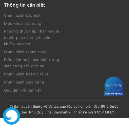
Thông tin cần biết
Chính sách bảo mật
Điều khoản sử dụng
Phương thức tiếp nhận và giải
quyết phản ánh, yêu cầu,
khiếu nại.docx
Chính sách thanh toán
Điều kiện hoặc hạn chế trong
việc cung cấp dịch vụ
Chính sách hoàn huỷ vé
Chính sách giao hàng
Quy định về hành lý
© Bản quyền thuộc về
Vé tàu cao tốc du lịch biển đảo (Phú Quốc,
Côn Đảo, Phú Quý...) tại Saomaifly
.
Thiết kế bởi
SAOMAIFLY
.