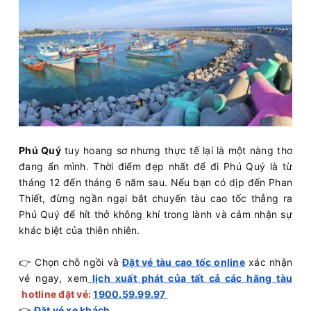
Phú Quý
tuy hoang sơ nhưng thực tế lại là một nàng thơ
đang ẩn mình. Thời điểm đẹp nhất để đi Phú Quý là từ
tháng 12 đến tháng 6 năm sau. Nếu bạn có dịp đến Phan
Thiết, đừng ngần ngại bắt chuyến tàu cao tốc thẳng ra
Phú Quý để hít thở không khí trong lành và cảm nhận sự
khác biệt của thiên nhiên.
👉 Chọn chỗ ngồi và
Đặt vé tàu cao tốc online
xác nhận
vé ngay, xem
lịch xuất phát của tất cả các hãng tàu
hotline đặt vé:
1900.59.99.97
👉
Đặt vé xe khách