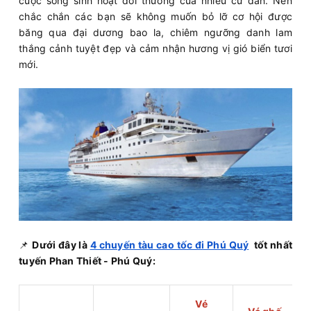
cuộc sống sinh hoạt đời thường của nhiều cư dân. Nên
chắc chắn các bạn sẽ không muốn bỏ lỡ cơ hội được
băng qua đại dương bao la, chiêm ngưỡng danh lam
thắng cảnh tuyệt đẹp và cảm nhận hương vị gió biển tươi
mới.
📌
Dưới đây là
4 chuyến tàu cao tốc đi Phú Quý
tốt nhất
tuyến Phan Thiết - Phú Quý:
Vé