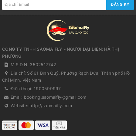
ĐĂNG KÝ
CÔNG TY TNHH SAOMAIFLY - NGƯỜI ĐẠI DIỆN: HÀ THỊ
PHƯƠNG
M.S.D.N: 3502517742
Địa chỉ:
Số 61 Bình Quý, Phường Rạch Dừa, Thành phố Hồ
Chí Minh, Việt Nam
Điện thoại:
1900599997
Email:
booking.saomaifly@gmail.com
Website:
http://saomaifly.com