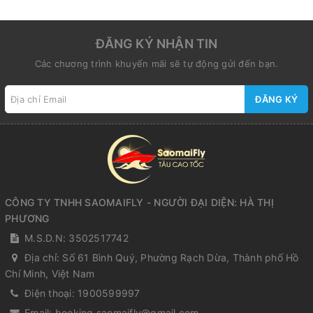
ĐĂNG KÝ NHẬN TIN
Các chương trình khuyến mãi sẽ tự động gửi đến bạn.
ĐĂNG KÝ
CÔNG TY TNHH SAOMAIFLY - NGƯỜI ĐẠI DIỆN: HÀ THỊ
PHƯƠNG
M.S.D.N: 3502517742
Địa chỉ:
Số 61 Bình Quý, Phường Rạch Dừa, Thành phố Hồ
Chí Minh, Việt Nam
Điện thoại:
1900599997
Email:
booking.saomaifly@gmail.com