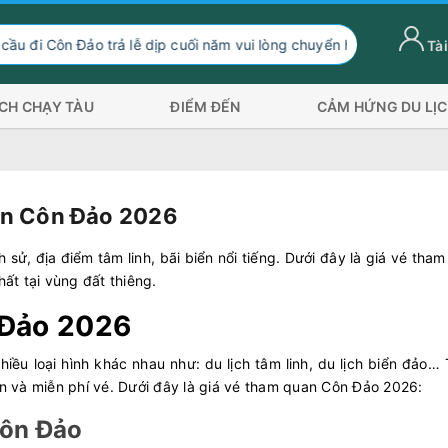
rả lễ dịp cuối năm vui lòng chuyển hướng xuống Sóc Trăng Trần Đ
Tài
ỊCH CHẠY TÀU
ĐIỂM ĐẾN
CẢM HỨNG DU LỊ
an Côn Đảo 2026
 sử, địa điểm tâm linh, bãi biển nổi tiếng. Dưới đây là giá vé tha
hất tại vùng đất thiêng.
 Đảo 2026
iều loại hình khác nhau như: du lịch tâm linh, du lịch biển đảo…
 và miễn phí vé. Dưới đây là giá vé tham quan Côn Đảo 2026:
Côn Đảo