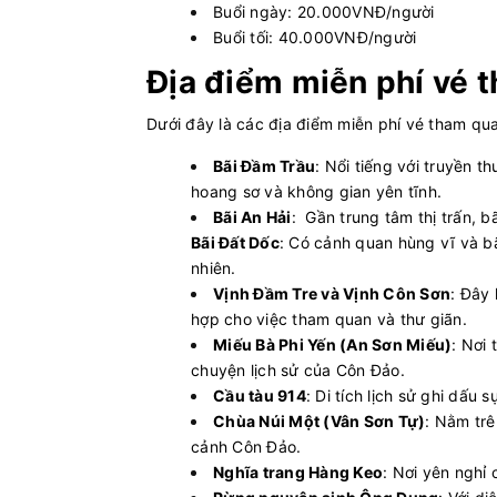
Buổi ngày: 20.000VNĐ/người
Buổi tối: 40.000VNĐ/người
Địa điểm miễn phí vé 
Dưới đây là các địa điểm miễn phí vé tham qu
Bãi Đầm Trầu
: Nổi tiếng với truyền t
hoang sơ và không gian yên tĩnh.
Bãi An Hải
: Gần trung tâm thị trấn, 
Bãi Đất Dốc
: Có cảnh quan hùng vĩ và bã
nhiên.
Vịnh Đầm Tre và Vịnh Côn Sơn
: Đây
hợp cho việc tham quan và thư giãn.
Miếu Bà Phi Yến (An Sơn Miếu)
: Nơi
chuyện lịch sử của Côn Đảo.
Cầu tàu 914
: Di tích lịch sử ghi dấu 
Chùa Núi Một (Vân Sơn Tự)
: Nằm trê
cảnh Côn Đảo.
Nghĩa trang Hàng Keo
: Nơi yên nghỉ 