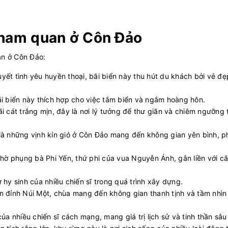
tham quan ở Côn Đảo
an ở Côn Đảo:
huyết tình yêu huyền thoại, bãi biển này thu hút du khách bởi vẻ đẹ
bãi biển này thích hợp cho việc tắm biển và ngắm hoàng hôn.
i cát trắng mịn, đây là nơi lý tưởng để thư giãn và chiêm ngưỡng 
 là những vịnh kín gió ở Côn Đảo mang đến không gian yên bình, p
 thờ phụng bà Phi Yến, thứ phi của vua Nguyễn Ánh, gắn liền với c
sự hy sinh của nhiều chiến sĩ trong quá trình xây dựng.
n đỉnh Núi Một, chùa mang đến không gian thanh tịnh và tầm nhìn
của nhiều chiến sĩ cách mạng, mang giá trị lịch sử và tinh thần sâu