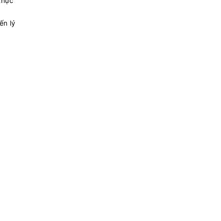
 thực
ến lý