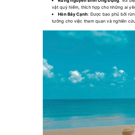
Rừng nguyên sinh Ông Đụng
: Với d
vật quý hiếm, thích hợp cho những ai yê
Hòn Bảy Cạnh
: Được bao phủ bởi rừ
tưởng cho việc tham quan và nghiên cứu 