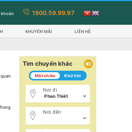
1900.59.99.97
ề đi 2 phương tiện: Tàu Superdong và tàu Trưng Nhị tàu Đỏ 600 k
 khoản
CH
KHUYẾN MÃI
LIÊN HỆ
Tìm chuyến khác
Một chiều
Khứ hồi
m quan
Nơi đi
 Trong
Nơi đến