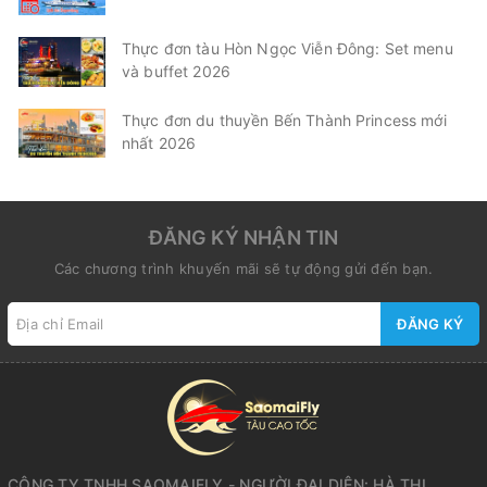
Thực đơn tàu Hòn Ngọc Viễn Đông: Set menu
và buffet 2026
Thực đơn du thuyền Bến Thành Princess mới
nhất 2026
ĐĂNG KÝ NHẬN TIN
Các chương trình khuyến mãi sẽ tự động gửi đến bạn.
ĐĂNG KÝ
CÔNG TY TNHH SAOMAIFLY - NGƯỜI ĐẠI DIỆN: HÀ THỊ