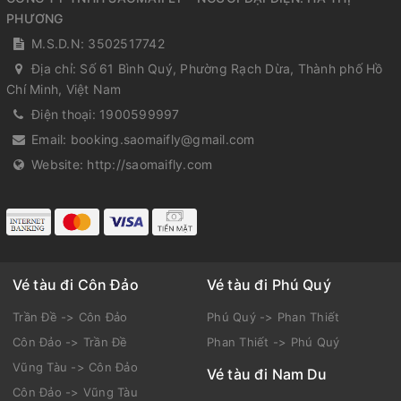
PHƯƠNG
M.S.D.N: 3502517742
Địa chỉ:
Số 61 Bình Quý, Phường Rạch Dừa, Thành phố Hồ
Chí Minh, Việt Nam
Điện thoại:
1900599997
Email:
booking.saomaifly@gmail.com
Website:
http://saomaifly.com
Vé tàu đi Côn Đảo
Vé tàu đi Phú Quý
Trần Đề -> Côn Đảo
Phú Quý -> Phan Thiết
Côn Đảo -> Trần Đề
Phan Thiết -> Phú Quý
Vũng Tàu -> Côn Đảo
Vé tàu đi Nam Du
Côn Đảo -> Vũng Tàu